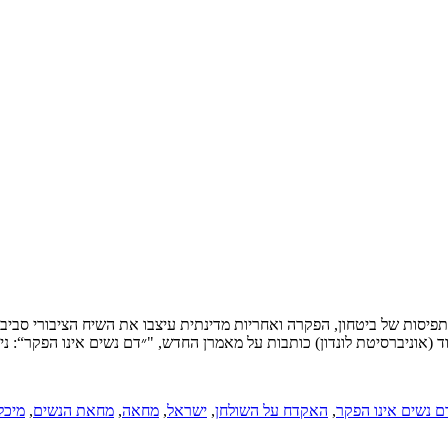
תפיסות של ביטחון, הפקרה ואחריות מדינתית עיצבו את השיח הציבורי סבי
 (אוניברסיטת לונדון) כותבות על מאמרן החדש, "״דם נשים אינו הפקר“: נית
ם נשים אינו הפקר
,
האקדח על השולחן
,
ישראל
,
מחאה
,
מחאת הנשים
,
מיכל