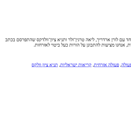
עם לורן ארדריך, ליאה טרגין־זלר ותניא ציון־וולדקס שהתפרסם בכתב
אנחנו מציעות להתבונן על הורות כעל ביטוי לאזרחות.
עולה
,
פעולה אזרחית
,
קריאות ישראליות
,
תניא ציון וולקס