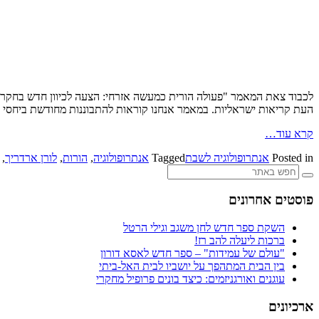
לכבוד צאת המאמר "פעולה הורית כמעשה אזרחי: הצעה לכיוון חדש בחקר ה
העת קריאות ישראליות. במאמר אנחנו קוראות להתבוננות מחודשת ביחסי מ
קרא עוד…
Posted in
אנתרופולוגיה לשבת
Tagged
אנתרופולוגיה
,
הורות
,
לורן ארדריך
,
פוסטים אחרונים
השקת ספר חדש לחן משגב וגילי הרטל
ברכות ליעלה להב רז!
"עולם של עמידות" – ספר חדש לאסא דורון
בין הבית המתהפך על יושביו לבית האל-ביתי
עוגנים ואורגניזמים: כיצד בונים פרופיל מחקרי
ארכיונים