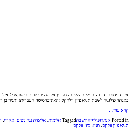
איך המחאה נגד רצח נשים הצליחה לפרוץ אל המיינסטרים הישראלי? אילו 
באנתרופולוגיה לשבת תניא ציון־וולדקס (האוניברסיטה העברית) ותמר בן דוד
קרא עוד…
Posted in
אנתרופולוגיה לשבת
Tagged
אלימות
,
אלימות נגד נשים
,
אקדח
,
ד
תניא ציון וולקס
,
תניא ציון-וולקס