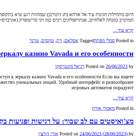
היום מתחילות חגיגות עיד אל אדחא (חג הקורבן) שמהוות רגע שיא בתקופת
המוקרב כמנחה לאלוהים, אנתרופולוגים רבים כמו זקי סריטופרק (אוניברסי
קרא עוד…
Posted in
סמלי מפתח
Tagged
אסלאם
,
דת
,
טקסים
,
טרנר
зеркалу казино Vavada и его особенности
by
26/06/2023
Posted on
דניאל מונטרסקו
 Доступ к зеркалу казино Vavada и его особенности Если вы ищете
ножество уникальных опций. Удобный интерфейс и разнообразие
игровых автоматов порадуют
קרא עוד…
Posted in
מאמרי אורח
מצ'ואיסטים עם לב שבור: על רגישות ופגיעות ב
by
(28/06/2023)
24/06/2023
Posted on
אורי דורצין