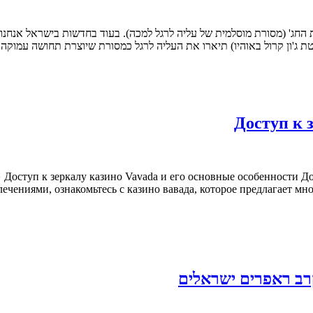
 החג' (מסורת מוסלמית של עליה לרגל למכה). בעוד בחדשות בישראל אנחנו 
טת ג'ון קרול באוהיו) תיארו את העליה לרגל כמסורת שיוצרת תחושה עמוקה
Доступ к 
0px; } Доступ к зеркалу казино Vavada и его основные особенности
лечениями, ознакомьтесь с казино вавада, которое предлагает м
קרב ראפרים ישראלים