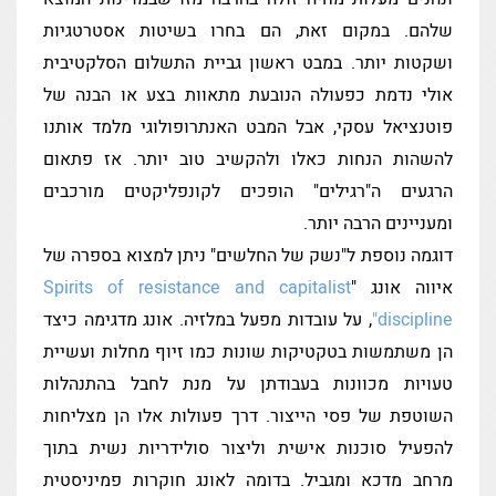
שלהם. במקום זאת, הם בחרו בשיטות אסטרטגיות
ושקטות יותר. במבט ראשון גביית התשלום הסלקטיבית
אולי נדמת כפעולה הנובעת מתאוות בצע או הבנה של
פוטנציאל עסקי, אבל המבט האנתרופולוגי מלמד אותנו
להשהות הנחות כאלו ולהקשיב טוב יותר. אז פתאום
הרגעים ה"רגילים" הופכים לקונפליקטים מורכבים
ומעניינים הרבה יותר.
דוגמה נוספת ל"נשק של החלשים" ניתן למצוא בספרה של
איווה אונג "
Spirits of resistance and capitalist
discipline"
, על עובדות מפעל במלזיה. אונג מדגימה כיצד
הן משתמשות בטקטיקות שונות כמו זיוף מחלות ועשיית
טעויות מכוונות בעבודתן על מנת לחבל בהתנהלות
השוטפת של פסי הייצור. דרך פעולות אלו הן מצליחות
להפעיל סוכנות אישית וליצור סולידריות נשית בתוך
מרחב מדכא ומגביל. בדומה לאונג חוקרות פמיניסטית