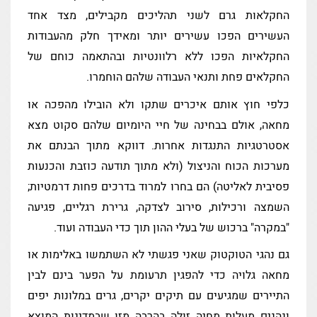
החקלאות גרם לשני תהליכים מקבילים, מצד אחד
העשירים הפכו עשירים יותר ומאידך חלק מהעבודות
החקלאיות הפכו ללא רלוונטיות ובהתאמה כוחם של
החקלאים פחת ותנאי העבודה שלהם הוחמרו.
כלפי חוץ אותם איכרים שתקו ולא הובילו מהפכה או
מחאה, אולם בבחינה של חיי היומיום שלהם סקוט מצא
אסטרטגיות התנגדות אחרות. דווקא מתוך הבנתם את
מערכות הכוח והניצול (ולא מתוך תודעה כוזבת והכנעות
פסיבית לאליטה) הם בחרו למרוד בדרכים פחות דרמטיות;
השמצה ורכילות, סירוב לצדקה, גרירת רגליים, פגיעה
"במקרה" ברכוש של בעלי ההון תוך כדי העבודה ועוד.
גם נהגי הטוקטוק שאני פגשתי לא השתמשו באלימות או
מחאה גלויה כדי להפגין תרעומת על הפער בינם לבין
התיירים שמגיעים עם תיקים יקרים, גרים במלונות יפים
ונהנים מעלות מחיה זולה בהרבה מזו שבמדינות המוצא