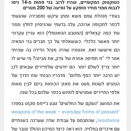
הטוקטוק המקומיים, שהיו לרוב בני פחות מ-14 ניסו
בים
לגבות ממני מחיר מופקע על נסיעה של 200 מטרים.
בעודי מנהלת עמם משא ומתן עיקש ומסבירה שהגעתי
רים
לכפר לתקופה ארוכה, עלה בדעתי שהניסיון לחלץ ממני
עוד כמה קצאלים (המטבע הגואטמלי) הוא עניין עקרוני
יותר מאשר כלכלי. כששאלתי על כך חברים בני המאיה
יות
הם איששו זאת. אנטוניו שהיה מנהל הדירה בה שהיתי
שה
אמר לי: "זו תפיסה אחרת של צדק, את מבינה? מי שיש לו
יותר צריך לשלם יותר. הם יודעים שלתיירים שבאים לכן
יש הרבה יותר כסף מלהם". מדבריו הבנתי שזו הדרך של
הנהגים לשנות מעט את מאזן הכוחות בינם לבין מאות
אלפי התיירים שמגיעים לנפוש בכפר שלהם בכל שנה.
את המושג "נשקם של החלשים" טבע ג'יימס סקוט בספרו
"weapons of the weak – everyday forms of peasant
resistance'
, שהתבסס על עבודת שדה שערכה כשנתיים
עם איכרים במלזיה. הוא ראה כיצד המיכון ההולך וגובר של