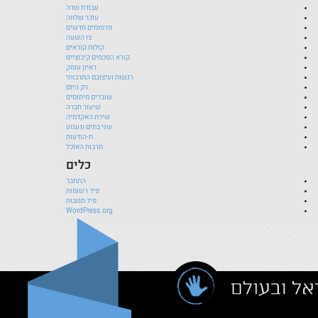
עבודת שדה
עוכר שלווה
פרסומים חדשים
צו השעה
קולות קוראים
קורא הסכמים קיבוציים
ראיון עומק
רגשות ועיצובם התרבותי
רק היום
שוברים מיתוסים
שיעור חברה
שירת האקדמיה
שני בתים וגעגוע
ת-הודעות
תרבות האוכל
כלים
התחבר
פיד רשומות
פיד תגובות
WordPress.org