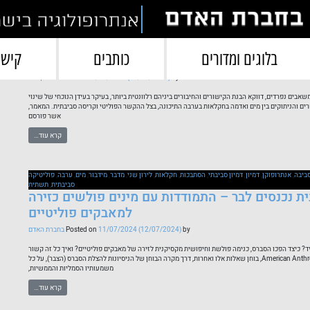
תגית:
אנתרופוקן
בלוגים ומדורים
כותבים
קישו
 המדבר? – דמיון, תשתיות וחיבורים בין מים ואדמה
by
(26/09/2024)
26/09/2024
Posted on
לירון שני
בים נפרדים, דווקא הבנת הקישורים והחיבורים ביניהם רלוונטית ביותר, בעיקר בעידן הנוכחי של שינוי
רים והניתוקים בין מים ואדמה בחקלאות בערבה התיכונה, בצל ההקשר הפוליטי וקריסה סביבתית. המאמר,
אשר פורסם
קרא עוד…
ביבה
,
אנתרופוקן
,
דמיון
,
דמיון סביבתי
,
הסתבכות
,
חקלאות
,
לירון שני
,
מדבר
,
מידבור
,
מים
,
ערבה
,
פוליטיקה
סביבתית
,
תשתית
ת נכנסים לבר – התמודדות עם מינים פולשים כזירה
למאבקים פוליטיים
by
(12/07/2024)
11/07/2024
Posted on
בחברת האדם
? כיצד הפכו הסברס, כנימה פולשת וחיפושית מקסיקנית לזירה של מאבקים פוליטיים? ואיך כל זה קשור
לסכסוך הישראלי-פלסטיני ולאנתרופוקן? מאמר של לירון שני שפורסם ב American Anthropologist, בוחן שאלות אלו ואחרות, דרך מקרה הבוחן של הניסיונות להצלת הסברס (הצבר), על כל
משמעותיו הסמליות והממשיות,
קרא עוד…