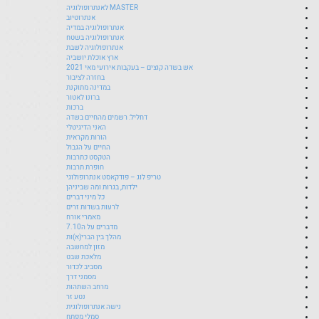
MASTER לאנתרופולוגיה
אנתרוטיוב
אנתרופולוגיה במדיה
אנתרופולוגיה בשטח
אנתרופולוגיה לשבת
ארץ אוכלת יושביה
אש בשדה קוצים – בעקבות אירועי מאי 2021
בחזרה לציבור
במדינה מתוקנת
ברונו לאטור
ברכות
דחליל: רשמים מהחיים בשדה
האני הדיגיטלי
הורות מקראית
החיים על הגבול
הטקסט כתרבות
חופרת תרבות
טריפ לוג – פודקאסט אנתרופולוגי
ילדות, בגרות ומה שביניהן
כל מיני דברים
לרעות בשדות זרים
מאמרי אורח
מדברים על ה7.10
מהלך בין הברי(א)ות
מזון למחשבה
מלאכת שבט
מסביב לכדור
מסמני דרך
מרחב השתהות
נטע זר
נישה אנתרופולוגית
סמלי מפתח