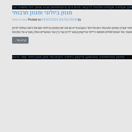
וקן
,
אקולוגיה
,
אקולוגיה פוליטית
,
לירון שני
,
מינים זרים
,
מינים פולשים
,
סברס
,
סכסוך יהודי פלסטיני
,
צבר
מגוון ביולוגי ומגוון תרבותי
by
(26/05/2024)
24/05/2024
Posted on
בחברת האדם
ני אובדן המגוון התרבותי הוא מדהים״.השבוע ציינו גם את יום המגוון הביולוגי וגם את היום העולמי לגיוון
אמר של האנתרופולוג תומאס היילנד אריקסון קושר לירון שני בין שני המועדים האלו, מצביע על הסכנות
קרא עוד…
Tagg
אלכסון
,
אנתרופולוגיה
,
אנתרופוקן
,
אריקסון
,
ביולוגיה
,
גיוון תרבותי
,
מגוון
,
מגוון ביולוגי
,
שפה
,
תרבות