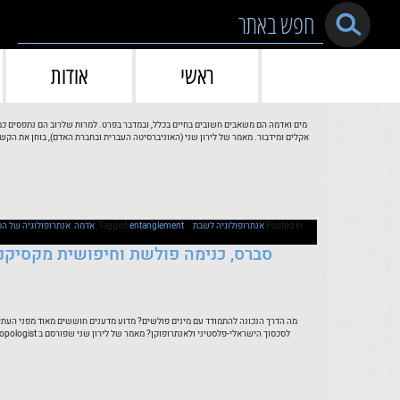
Skip to conten
ראשי
אודות
להפריח את
מים ואדמה הם משאבים חשובים בחיים בכלל, ובמדבר בפרט. למרות שלרוב הם נתפסים כמשא
אקלים ומידבור. מאמר של לירון שני (האוניברסיטה העברית ובחברת האדם), בוחן את הקש
Posted in
אנתרופולוגיה לשבת
entanglement
Tagged
,
אדמה
,
אנתרופולוגיה של הס
סברס, כנימה פולשת וחיפושית מקסיקני
מה הדרך הנכונה להתמודד עם מינים פולשים? מדוע מדענים חוששים מאוד מפני העתיד