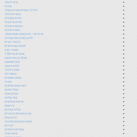
ברונו לאטור
ברכות
דחליל: רשמים מהחיים בשדה
האני הדיגיטלי
הורות מקראית
החיים על הגבול
הטקסט כתרבות
חופרת תרבות
טריפ לוג – פודקאסט אנתרופולוגי
ילדות, בגרות ומה שביניהן
כל מיני דברים
לרעות בשדות זרים
מאמרי אורח
מדברים על ה7.10
מהלך בין הברי(א)ות
מזון למחשבה
מלאכת שבט
מסביב לכדור
מסמני דרך
מרחב השתהות
נטע זר
נישה אנתרופולוגית
סמלי מפתח
עבודת שדה
עוכר שלווה
פרסומים חדשים
צו השעה
קולות קוראים
קורא הסכמים קיבוציים
ראיון עומק
רגשות ועיצובם התרבותי
רק היום
שוברים מיתוסים
שיעור חברה