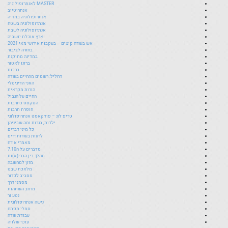
MASTER לאנתרופולוגיה
אנתרוטיוב
אנתרופולוגיה במדיה
אנתרופולוגיה בשטח
אנתרופולוגיה לשבת
ארץ אוכלת יושביה
אש בשדה קוצים – בעקבות אירועי מאי 2021
בחזרה לציבור
במדינה מתוקנת
ברונו לאטור
ברכות
דחליל: רשמים מהחיים בשדה
האני הדיגיטלי
הורות מקראית
החיים על הגבול
הטקסט כתרבות
חופרת תרבות
טריפ לוג – פודקאסט אנתרופולוגי
ילדות, בגרות ומה שביניהן
כל מיני דברים
לרעות בשדות זרים
מאמרי אורח
מדברים על ה7.10
מהלך בין הברי(א)ות
מזון למחשבה
מלאכת שבט
מסביב לכדור
מסמני דרך
מרחב השתהות
נטע זר
נישה אנתרופולוגית
סמלי מפתח
עבודת שדה
עוכר שלווה