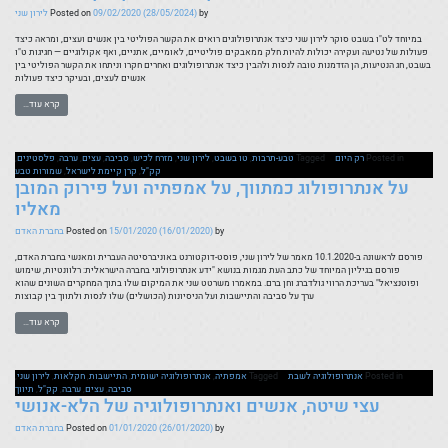
בים
by
(28/05/2024)
09/02/2020
Posted on
לירון שני
במיוחד לט"ו בשבט סוקר לירון שני כיצד אנתרופולוגים רואים את הקשר הפוליטי בין אנשים ועצים, ומראה כיצד
פעולות של נטיעה ועקירה יכולות להיות חלק ממאבקים פוליטיים, לאומיים, אתניים, ואף אקולוגיים — חגיגות ט"ו
בשבט, חג הנטיעות, הן הזדמנות טובה לנסות ולהבין כיצד אנתרופולוגים ואחרים חקרו וניתחו את הקשר הפוליטי בין
רים
אנשים לעצים, ובעיקר כיצד פעולות
קרא עוד…
יות
Posted in
רק היום
Tagged
טבע-תרבות
,
טו בשבט
,
לירון שני
,
מזרח לכיש
,
סביבה
,
עצים
,
ערבה
,
פלסטינים
,
קק"ל
,
קרן קיימת לישראל
,
שמורות טבע
על אנתרופולוג כמתווך, על אמפתיה ועל פירוק המובן
שה
מאליו
by
(16/01/2020)
15/01/2020
Posted on
בחברת האדם
פורסם לראשונה ב-10.1.2020 מאמר של לירון שני, פוסט-דוקטורנט באוניברסיטה העברית ומאנשי בחברת האדם,
פורסם בגיליון המיוחד של כתב העת מגמות בנושא "ידע אנתרופולוגי בחברה הישראלית: רלוונטיות, שימוש
ופוטנציאל" בעריכת הרווי גולדברג וחן ברם. במאמרו משרטט שני את המיקום שלו בתוך המחקרים השונים שהוא
ערך על סביבה והתיישבות ועל הניסיונות (הכושלים) שלו לנסות ולתווך בין קבוצות
קרא עוד…
Posted in
אנתרופולוגיה לשבת
Tagged
אמפתיה
,
אנתרופולוגיה ישומית
,
התיישבות
,
חקלאות
,
לירון שני
,
סביבה
,
עצים
,
ערבה
,
קק"ל
,
תיווך
עצי שיטה, אנשים ואנתרופולוגיה של הלא-אנושי
by
(26/01/2020)
01/01/2020
Posted on
בחברת האדם