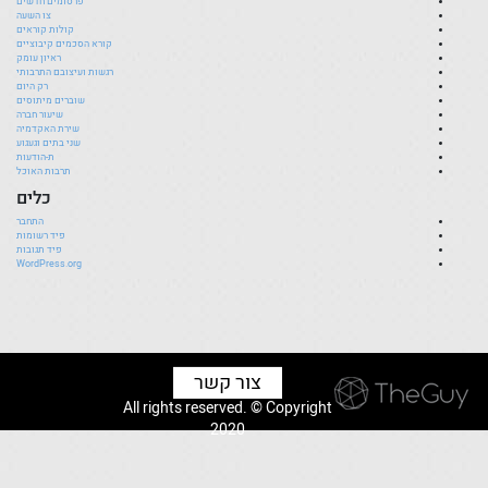
פרסומים חדשים
צו השעה
קולות קוראים
קורא הסכמים קיבוציים
ראיון עומק
רגשות ועיצובם התרבותי
רק היום
שוברים מיתוסים
שיעור חברה
שירת האקדמיה
שני בתים וגעגוע
ת-הודעות
תרבות האוכל
כלים
התחבר
פיד רשומות
פיד תגובות
WordPress.org
צור קשר
All rights reserved. © Copyright
2020