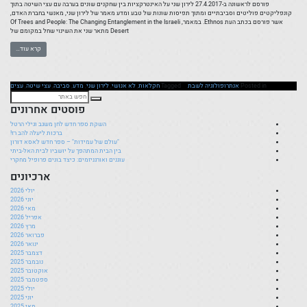
פורסם לראשונה ב-27.4.2017 לירון שני על האינטרקציות בין שחקנים שונים בערבה עם עצי השיטה בתוך
קונפליקטים פוליטים וסביבתיים ומתוך תפיסות שונות של טבע ומדע מאמר של לירון שני, מאנשי בחברת האדם,
אשר פורסם בכתב העת Ethnos. במאמר, Of Trees and People: The Changing Entanglement in the Israeli
Desert מתאר שני את השינוי שחל במקומם של
קרא עוד…
Posted in
אנתרופולוגיה לשבת
Tagged
חקלאות
,
לא אנושי
,
לירון שני
,
מדע
,
סביבה
,
עצי שיטה
,
עצים
פוסטים אחרונים
השקת ספר חדש לחן משגב וגילי הרטל
ברכות ליעלה להב רז!
"עולם של עמידות" – ספר חדש לאסא דורון
בין הבית המתהפך על יושביו לבית האל-ביתי
עוגנים ואורגניזמים: כיצד בונים פרופיל מחקרי
ארכיונים
יולי 2026
יוני 2026
מאי 2026
אפריל 2026
מרץ 2026
פברואר 2026
ינואר 2026
דצמבר 2025
נובמבר 2025
אוקטובר 2025
ספטמבר 2025
יולי 2025
יוני 2025
מאי 2025