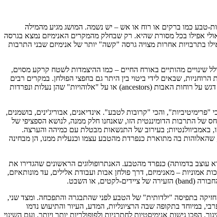
ות-טבע כמו ברקים או רוח או אש – יש נשמה. המושג מגיע מהמילה
ולם… אולי אפילו בכל מסורת שהיא. רק שבחלק מהמקרים האנימיזם נמצא בגרסה
לו בתרבויות אחרות מצויה גרסה "קשה" יותר של אנימיזם שבני התרבות
ל שינויים מהותיים באורח החיים – כמו ההיצמדות לשטח קרקע מסוים,
 הרוחניות, שבאים לידי ביטוי בין היתר גם בחפצי הפולחן. במקרים רבים
מהעת העכשווית או מהעבר הקרוב, אפשר לראות שציידים-לקטים מציגים מערכת אמונית אנימיסטית, בעוד ששכניהם החקלאים מקיימים פולחן ששם דגש על רוחות האבות (ancestors) או על "אלוהויות" שהן נעלות ונפרדות
רימיטיביות", והכי "קרובות לטבע". אינדיאנים, אבוריג'ינים, בושמנים,
יחס של התרבות הדומיננטית הזו, שאנחנו חלק ממנה, לנושא הספציפי של
ו, באמביוולנטיות; בעירוב של התנשאות מבטלת עם כמיהה והערצה.
 שהאלוהות בה מתוארת כנפרדת מהטבע עצמו וכנעלית ממנו, הן מבחינה
א עוצב בדמותה) כנפרד מהטבע. האנתרופולוגים הראשונים שהגדירו את
רכות אמוניות – מאנימיזם, דרך פולחן אבות ועבודת אלילים, עד מונותאיזם,
 או השבט.
חזיקה בתפיסה "ילדותית" של הטבע לפני שהתבגרה והתפכחה. ומצד שני,
בי, במיוחד בתקופה שבה הרציונליות, המדע, העיור והתיעוש נדמו
 הפכו גישות אנימיסטיות לחתרניות ולפופולריות יותר ויותר. ועם השינוי