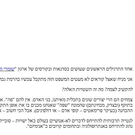
אחד התרגילים הראשונים שעושים בסדנאות ובקורסים של ארגון "
שומרי הג
אני מניח שאצל קוראים לא מעטים המשפט הזה מתקבל עכשיו בהרמת גבה
להקשיב לצמח? מה זה השטויות האלה?
צמחים הם הרי יצורים שונים בתכלית מאיתנו, בני האדם. אין להם "פה". אי
בתוקף (ובצדק, מבחינתם) שהמונח "שפה" שאנחנו מכנים בו את אופן התק
ההבחנה (בעיקר פרימאטים – קופי אדם – או דולפינים). אבל הכי חשוב – א
לנטייה תרבותית להתייחס לדברים לא-אנושיים בעולם כאל ישויות – סובייק
נהוג להתייחס באנתרופולוגיה ובתחומים קרובים כ"אנימיזם".