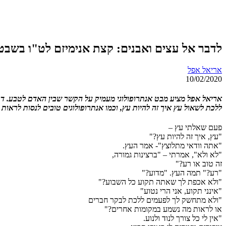
לדבר אל עצים ואבנים: קצת אנימיזם לט"ו בשבט
אריאל אפל
10/02/2020
אריאל אפל מציע מבט אנתרופולוגי מעמיק על הקשר שבין האדם לטבע. דר
ללכת לשאול עץ איך זה להיות עץ, וכמו אנתרופולוגים טובים לנסות לראות
פעם שאלתי עץ –
"עץ, איך זה להיות עץ?"
"אתה וודאי מתלוצץ"- אמר העץ.
"לא ולא", אמרתי – "ברצינות גמורה,
זה טוב או רע?"
"רע?" תמה העץ. "מדוע?"
"ולא אכפת לך שאתה תקוע כל השבוע?"
"אינני תקוע, אני הרי נטוע"
"ולא מתחשק לך לפעמים ללכת לבקר חברים
או לראות מה נשמע במקומות אחרים?"
"אין לי כל צורך לנוד ולנוע.