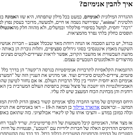
איך להבין אנימיזם?
ההגדרה המילונית ל
אנימיזם
, כמעט בכל מילון שתפתחו, היא שזו ה
אמונה
בכך
הלטינית "anima", שפירושה נשמה או חיים, ולמעשה, מדובר ב
"רכה" יחסית, למשל בסיפורי פולקלור ובמשלים, ולא מהווה חלק מה
אונטולו
תופסים כחלק בלתי נפרד מהמציאות.
בגדול, יש כרגע הסכמה או הנחה רווחת מאד שככלל אצבע – חברות אנושיות
השקעת מאמץ אינטנסיבי בסוגי גידולים ספציפיים, ותלות גוברת הן באותה טר
מהיצורים והאלמנטים הטבעיים עצמם.
הדוגמאות הקלאסיות לתרבויות אנימיסטיות בגרסה ה"קשה" הן בדרך כלל תרבו
פיגמים, ציידים-לקטים סיבירים ועוד. אני מדגיש את העניין הזה של "המע
אנימיזם הוא יחסית ייחודי בין כלל תרבויות העולם. אז אם נחזור לטיעון שה
האמביוולנטיות הזו יושבת על פיצול עמוק בתפיסת העולם המערבית בין ה
רוחנית והן מבחינת הכוח המעצב שיש לה עליו.
היחס המוקדם של מדעי החברה כלפי אנימיזם קשור באופן הדוק להיות המ
המושג – ובראשם
אדוארד טיילור
בן המאה ה-19 – ראו באנימ
וכלה כמובן במדע – והציבו אותו על קו לינארי אבולוציוני. כזה שתואם באופן נוח את התפתחו
אז מצד אחד, האנימיזם קיבל משמעות של דת פרימיטיבית. שריד לעבר רחו
היחסים ההדוקים האלה של חברות ילידיות עם "הטבע", ופנטזיות על חיות מ
כסוגרים על הדמיון והרוחניות המערבית ככלוב ברזל. בד בבד עם ההשתחררות