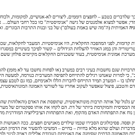
 שלדברים בטבע – לחפצים דוממים, ליצורים לא-אנושיים, למקומות, ולכוח
עסק נפוץ למדי; אפשר למצוא אלמנטים של גישה "אנימיסטית" כזו בכל רחבי הע
גיה
האמיתית (ה"מה שיש באמת בעולם") של בני ובנות התרבות הבוגרים. ואי
 קדומות, לפני המהפכה החקלאית, היו אנימיסטיות. המעבר לחקלאות, שכול
יטוריה והן במזג האוויר להצלחת הגידולים – קשור לפיכך בשינויים במסגרות
יות שגם נחשבות בעיני רבים במערב (או לפחות נחשבו עד לא מזמן) להכי "פ
רב", כי למרות שאנחנו רגילים להתייחס לתפיסה המערבית כנורמה, למעשה ה
תחלנו בו –
המערב
תמיד התייחס לחברות הללו ולאנימיזם, כמו גם לטבע עצמ
אדם והטבע, פיצול שאפשר לעקוב אחריו עד לשורשי האמונה המונותאיסטית,
דע גלגול של אותה תרבות מונותאיסטית, שתופסת את האדם (והאלוהות שהו
יזם את הגרסה הבסיסית והמוקדמת ביותר של דת. הם לקחו את אותו ספקטרום של מע
ת האדם מהקוף, ואת התפתחות הציביליזציה המודרנית מהחבורה (band) הזעירה של ציידים-לקטים,
ק ופסה. פסיכולוגים הסבירו שכמו שילדים מאנישים חפצים, ככה האנושות ה
דברות ועולם שהוא מלא בחיוּת – בחיים – המשיכו להסעיר את הדמיון המער
 מהאמונה הדתית שסימנה את האנימיזם כעבודת אלילים ראויה לגינוי ולמיגור,