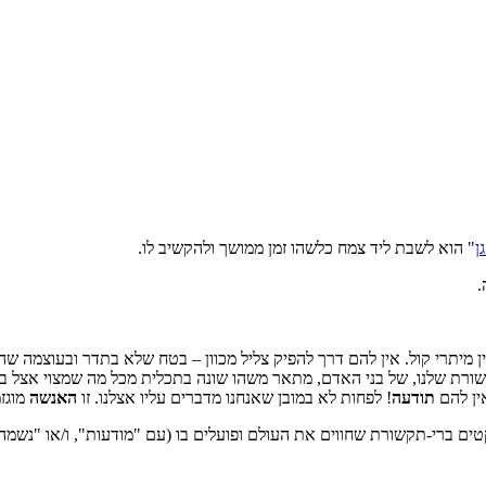
ן
" הוא לשבת ליד צמח כלשהו זמן ממושך ולהקשיב לו.
.
ן מיתרי קול. אין להם דרך להפיק צליל מכוון – בטח שלא בתדר ובעוצמה שהא
שורת שלנו, של בני האדם, מתאר משהו שונה בתכלית מכל מה שמצוי אצל ב
ין להם
תודעה
! לפחות לא במובן שאנחנו מדברים עליו אצלנו. זו
האנשה
מוגזמ
טים ברי-תקשורת שחווים את העולם ופועלים בו (עם "מודעות", ו/או "נשמה