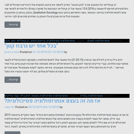
דן קוטליאר על המאבק סביב "חוק הנכבה" ונסיון לאתגר את עיצוב הרגשות של היהודים הישראלים לגבי
הפלסטינים פורסם לראשונה ב-15.6.2016 מאמר של דן קוטליאר המבוסס על מחקרו במהלך הלימודים לתואר שני
בחוג לאנתרופולוגיה בחיפה. המאמר, אשר התפרסם בכתב העת Qualitative Sociology, עוסק באופן בו מחוקקים
ותנועות פוליטיות נאבקים על האופן בו אזרחים מרגישים לגבי אירועי
קרא עוד…
Posted in
אנתרופולוגיה לשבת
Tagged
אנתרופולוגיה פסיכולוגית
,
בריאות הנפש
,
דן קוטליאר
,
חוק
,
נכבה
"בכל אחד יש גרבוז קטן"
by
(31/12/2019)
31/12/2019
Posted on
בחברת האדם
יורם בילו בראיון לאילת שני בהארץ (21.05.15) על המעבר שלו לאנתרופולוגיה, התשוקה האוניברסלית לקשר
מוחשי עם האלהות, קברי צדיקים וקישור למקום, על האנתרופולוג כצופה משתאה ועל הגרבוז הקטן שיש בכל אחד
מאיתנו:"…לעיירות הפיתוח הללו לא היתה שום מעטפת משמעות. מאיפה אפשר לקחת משמעות? אנשים חיים
בתוך מערכת הסמלים שלהם, הם לא יאמצו עכשיו את המגל
קרא עוד…
Posted in
אנתרופולוגיה במדיה
Tagged
אנתרופולוגיה פסיכולוגית
,
גזענות
,
יורם בילו
,
קברי צדיקים
אז מה זה בעצם אנתרופולוגיה פסיכולוגית?
by
(24/12/2019)
24/12/2019
Posted on
יעל עשור
אז מה זה בעצם אנתרופולוגיה פסיכולוגית? בעקבות הכנס "במחוזות הנפש התרבותית" אשר התקיים בדצמבר 2015
בבר אילן, מנסה יעל עשור למפות בקצרה את התחום הרחב של האנתרופולוגיה הפסיכולוגית:"אנתרופולוגיה
פסיכולוגית היא שם כללי לתחום מחקר רחב המבקש לבחון כיצד עולמם הסובייקטיבי של אינדיבידואלים קשור
וכרוך בהימצאותם בתוך הקשר חברתי מסוים. מחקרים באנתרופולוגיה פסיכולוגית בוחנים, למשל, כיצד