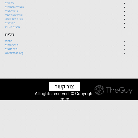
רק היום
שוברים מיתוסים
שיעור חברה
שירת האקדמיה
שני בתים וגעגוע
ת-הודעות
תרבות האוכל
כלים
התחבר
פיד רשומות
פיד תגובות
WordPress.org
צור קשר
All rights reserved. © Copyright
2020