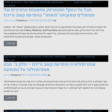
Posted in
אנתרופולוגיה לשבת
Tagged
אנתרופולוגיה פסיכולוגית
,
דת
,
טיפולי המרה
,
יהודה גודמן
,
להט״ב
,
ציונות דתית
חבל על הזמן? התנסויות, מחשבות ונרטיבים של
מטופלים שאובחנו "מאוחר" בהפרעת קשב וריכוז
by
(22/06/2023)
21/06/2023
Posted on
בחברת האדם
לפי העמדה הרפואית כיום, אבחון של הפרעת קשב וריכוז בגיל מבוגר נתפס, כאבחון שנעשה "מאוחר" מדי. מאמרם
של ליאור טל ויהודה גודמן, אשר פורסם בכתב העת Culture, Medicine, and Psychiatry מציג מציאות מורכבת
יותר. בעזרת ראיונות עומק עם כאלו שהובחנו בגיל מבוגר, טל וגודמן מראים את השוליות המתמשכת של
המאובחנים מאוחר, וטענים שיש חשיבות להתייחסות
קרא עוד…
Posted in
אנתרופולוגיה לשבת
Tagged
אנתרופולוגיה פסיכולוגית
,
אנתרופולוגיה רפואית
,
גיל
,
הפרעות קשב
,
זמן
,
שוליות
אנתרופולוגיה והפרעת קשב וריכוז – חלק ב': מבט
אנתרופולוגי על התופעה
by
(29/01/2020)
29/01/2020
Posted on
בן בלק
אחרי שבחלק א' הניח בן בלק את היסודות לדיון סביב הבניות חברתיות, בחלק ב' הוא מציג את המבט האנתרופולוגי
על הפרעת קשב וריכוז ויוצא למסע בין הגדרות, אינטרסים וכימיקלים, שבסופו הוא מציע מבט זהיר וביקורתי אך לא
קונספירטיבי על התופעה לקריאת חלק א': על קטגוריות פסיכיאטריות כהבניה חברתית אז מה יש לאנתרופולוגיה
לומר על הפרעת
קרא עוד…
Posted in
מהלך בין הברי(א)ות
ADHD
Tagged
,
אנתרופולוגיה פסיכולוגית
,
אנתרופולוגיה רפואית
,
בן בלק
,