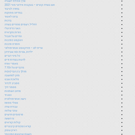
ארץ אוכלת יושביה
אש בשדה קוצים – בעקבות אירועי מאי 2021
בחזרה לציבור
במדינה מתוקנת
ברונו לאטור
ברכות
דחליל: רשמים מהחיים בשדה
האני הדיגיטלי
הורות מקראית
החיים על הגבול
הטקסט כתרבות
חופרת תרבות
טריפ לוג – פודקאסט אנתרופולוגי
ילדות, בגרות ומה שביניהן
כל מיני דברים
לרעות בשדות זרים
מאמרי אורח
מדברים על ה7.10
מהלך בין הברי(א)ות
מזון למחשבה
מלאכת שבט
מסביב לכדור
מסמני דרך
מרחב השתהות
נטע זר
נישה אנתרופולוגית
סמלי מפתח
עבודת שדה
עוכר שלווה
פרסומים חדשים
צו השעה
קולות קוראים
קורא הסכמים קיבוציים
ראיון עומק
רגשות ועיצובם התרבותי