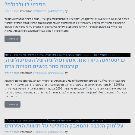
מפריע לו ולכולם?
by
(24/01/2020)
22/01/2020
Posted on
בחברת האדם
פורסם לראשונה ב-5.4.2019 אריאל ינקלביץ, דוקטורנט לאנתרופולוגיה בבן גוריון, כותב במיוחד לבחברת האדם על
המקרה של בני גנץ דרך מחקריו על השינויים בתרבות פיתוח העצמי בקרב המעמד הבינוני ושדה הטיפול והאימון
הפופולרי. בסוף השבוע האחרון המדינה סערה סביב הידיעה של בן כספית במעריב על כך שהרמטכ"ל לשעבר
ומועמד רשימת כחול-לבן לראשות הממשלה בהווה, בני גנץ,
קרא עוד…
Posted in
מאמרי אורח
Tagged
אימון
,
אנתרופולוגיה פסיכולוגית
,
אריאל ינקלביץ
,
בני גנץ
,
חוסן
,
טיפול
כריסטיאנה ג'יורדאנו: אנתרופולוגיה של הפסיכולוגיה,
קורבנות סחר בנשים וזכויות אדם
by
(19/01/2020)
17/01/2020
Posted on
בחברת האדם
פינה שבה אנתרופולוג/ית מציגים אנתרופולוג/ית בולטים, משפיעים ומעוררי השראה בתחומם פורסם לראשונה
ב-24.12.2015 תמר קנה-שליט על כריסטיאנה ג'יורדאנו ותרגום תרבותי כריסטיאנה ג'יורדאנו סיימה את לימודי
הדוקטורט שלה באוניברסיטת ברקלי שבקליפורניה בשנת 2006. במסגרת לימודיה ערכה אתנוגרפיה בעיר טורינו
שבאיטליה בנושא טיפולה (care) של המדינה במהגרות (בעיקר מהגרות) שהן לרוב קורבנות סחר בנשים. ג'יורדאנו
מתארת את
קרא עוד…
Posted in
מסמני דרך
Tagged
אימון
,
אנתרופולוגיה פסיכולוגית
,
זכויות אדם
,
מגדר
,
תמר קנה-שליט
על 'חוק הנכבה' והמאבק הפוליטי על רגשות האזרחים
by
(28/01/2020)
01/01/2020
Posted on
בחברת האדם