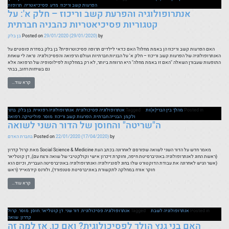
הפרעות קשב וריכוז
,
מדע
,
פסיכיאטריה
,
תרופות
אנתרופולוגיה והפרעת קשב וריכוז – חלק א': על
קטגוריות פסיכיאטריות כהבניה חברתית
by
(29/01/2020)
29/01/2020
Posted on
בן בלק
האם הפרעות קשב וריכוז הן באמת מחלה? האם כדאי לילדים תרופה פסיכוטרופית? בן בלק בסדרת פוסטים על
האנתרופולוגיה של הפרעות קשב וריכוז – חלק א' על הבניות חברתיות ועולם הרפואה והפסיכולוגיה נראה לי שאחת
התופעות שעבורן השאלה "האם זו באמת מחלה" היא הרווחת ביותר, לא רק במחלקות לפילוסופיה של הרפואה אלא
גם בשיחות רחוב, בבתי
קרא עוד…
Posted in
מהלך בין הברי(א)ות
Tagged
אנתרופולוגיה פסיכולוגית
,
אנתרופולוגיה רפואית
,
בן בלק
,
ברגר
ולקמן
,
הבנייה חברתית
,
הפרעות קשב וריכוז
,
מוסר
,
פוליטיקה
,
רפואה
ה"שריטה" והחוסן של הדור השני לשואה
by
(17/04/2020)
22/01/2020
Posted on
בחברת האדם
מאמר חדש על הדור השני לשואה שפורסם לאחרונה בכתב העת Social Science & Medicine מאת קרול קדרון
(ראשת החוג לאנתרופולוגיה באוניברסיטת חיפה, וחוקרת זיכרון אישי וקולקטיבי של שואה ורצח עם), דן קוטליאר
(אשר הגיש לאחרונה את עבודת הדוקטורט שלו בחוג לסוציולוגיה ואנתרופולוגיה באוניברסיטה העברית, וכיום הוא
חוקר אורח במחלקה לתקשורת באוניברסיטת סטנפורד), ולורנס קירמאייר (ראש
קרא עוד…
Posted in
אנתרופולוגיה לשבת
Tagged
אנתרופולוגיה פסיכולוגית
,
דור שני
,
דן קוטליאר
,
חוסן
,
מוסר
,
קרול
קדרון
,
שואה
האם בני גנץ הולך לפסיכולוגית? ואם כן, אז למה זה