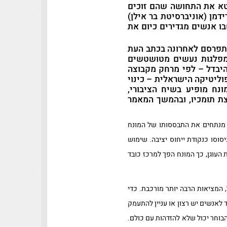
ביטא את התחושה שהם זוכים
דמן (אוניברסיטת בר אילן)
שבו אנשים מגדירים כיום את
תפרסם לאחרונה בכתב העת
יים בין מפלגות נעשים מטושטשים
היבדל – לפי מרחק מקבוצה
וליטיקה הישראלית – כינוי
נח מופיע בשיח הציבורי,
צת תומכיו, ובהמשך המאמר
ידמן וסעדון מנתחים את התבססותו של המונח
סוסו כנקודת ייחוס יציבה. שימוש
ת העוגן, כך המונח הפך למרכז כובד
 המציאות הרבה יותר מורכבת. כדי
 לאנשים יש רצון או עניין להתעמק
בוחר יכול שלא להזדהות עם כולם.