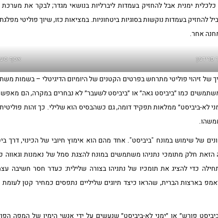
ת כלכלית ימנית אבל להחזיק בעמדות ליברליות בנושאי מגדר; לבקר את מערכ
ל להחזיק בעמדות נוקשות בסוגיות ביטחוניות. במציאות כזו, שיוך פוליטי מפל
מחנה אחר.
 פרידמן
אסף סעד
 של זיהוי פוליטי מתרחש בפרטים הקטנים של היומיום הדיגיטלי – בשמות משת
משתמשים כמו ״ביביסט גאה״ או ״ביביסט לשעבר״ לא נבחרים במקרה, הם מאפש
ני לא-ביביסט״ ממלאות תפקיד דומה, גם כשהבסיס הוא שלילי. כך זהות פוליטית
משהו.
נים של שימוש במונח "ביביסט". אחד מהם הוא אימוץ חיובי של הכינוי, דרך ביטו
ה הזאת חלק מתומכי נתניהו משתמשים במונח להצגת סמל של נאמנות וגאווה פו
ילה כדי להציג את תומכיו של נתניהו בצורה שלילית: כעדר חסר חשיבה עצמא
אמפ בארצות הברית, שהראו כיצד תיוגים שליליים נתפסים כמחיר קטן לעומת הר
ביביסט פורש״ או ״ימני לא-ביביסט״ שנעשים על ידי אנשי הימין של המפה הפ