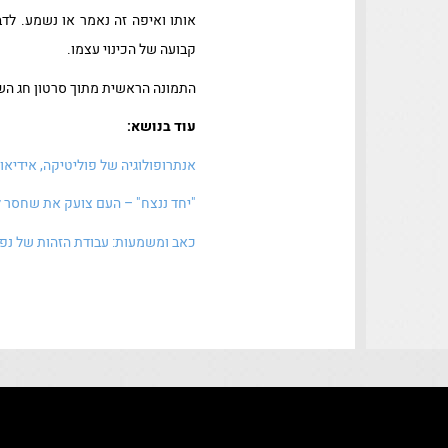
אותו ואיפה זה נאמר או נשמע. לדב
קבועה של הכינוי עצמו.
התמונה הראשית מתוך סרטון חג השבועות 2026 של בנימי
עוד בנושא:
אנתרופולוגיה של פוליטיקה, אידיאול
"יחד ננצח" – העם צועק את שחסר ל
כאב ומשמעות: עבודת הזהות של נפג