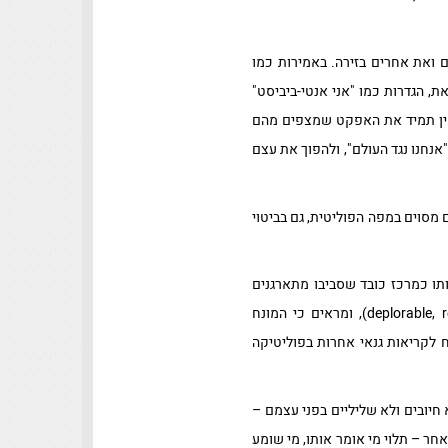
 ואת אחרים בזירה. באמירות כמו
ת, הגדרות כמו "אני אנטי-ביביסט"
ה אין תמיד את האפקט שמצפים מהם
אנחנו נגד העולם", ולהפוך את עצם
 מסוים במפה הפוליטית, גם בביטוי
 אותו כמרכז כובד שסביבו מתארגנים
האחרים בזירה הפוליטית. פרידמן וסעדון עורכים השוואה עם תיוגים אחרים בפוליטיקה הבינלאומית (deplorable, remoaner), ומראים כי המונח
 לקריאות גנאי אחרות בפוליטיקה
 חיובים ולא שליליים בפני עצמם –
 – תלוי מי אומר אותו, מי שומע