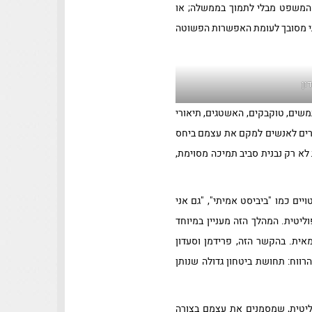
ת המשפט מבלי לתמוך בממשלה; או
גתי מסובך לעומת האפשרות הפשוטה
ון
משים, טוקבקים, האשטגים, תיאורי
רים לאנשים למקם את עצמם ביחס
 לא רק נבנית סביב תמיכה מסוימת,
יים כמו "ביביסט אמיתי", "גם אני
ליטית. המהלך הזה מעניין במיוחד
ית. בהקשר הזה, פרידמן וסעדון
ווח: תחושת ביטחון גדולה שנותן
וליטית, שמסמנים את עצמם בצורה