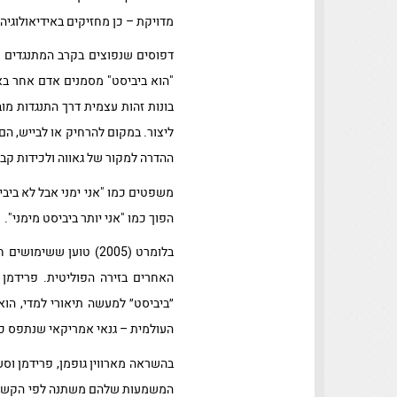
מדויקת – כן מחזיקים באידיאולוגיה
דפוסים שנפוצים בקרב המתנגדים מ
"הוא ביביסט" מסמנים אדם אחר באופ
בונות זהות עצמית דרך התנגדות מו
ליצור. במקום להרחיק או לבייש, הם
ההדרה למקור של גאווה ולכידות קב
משפטים כמו "אני ימני אבל לא ביבי
הפוך כמו "אני יותר ביביסט מימני".
בלומרט (2005) טוען 
״ביביסט״ למעשה תיאורי למדי, הו
העולמית – גנאי אמריקאי שנתפס כשי
בהשראה מארווין גופמן, פרידמן וסע
המשמעות שלהם משתנה לפי הקשר. מ