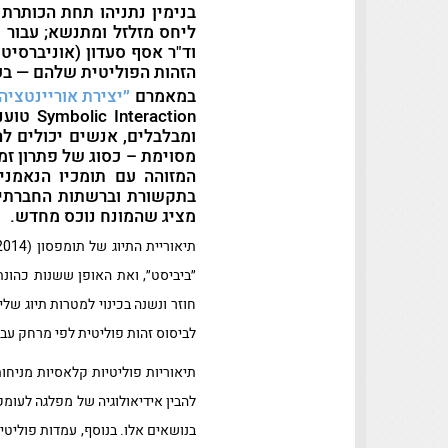
בנימין נתניהו תחת הכותרת 
ליחס מזלזל ומתנשא; עבור מ
וד"ר אסף סעדון (אוניברסיטת
הזהות הפוליטית שלהם — בעי
במאמרם
״יצירת אוריינטציה
action
ומבלבלים, אנשים יכולים ל
מסוימת – כסוג של פתרון זמ
המזוהה עם תומכיו הנאמני
בתקשורת וברשתות החברתיות
מציג שהמונח נוכס מחדש.
״ביביסט״, ואת האופן ששנות כהונת
חוזר ונשנה בכינוי למטרות תיוג שלי
לביסוס זהות פוליטית לפי מרחק עב
תיאוריות פוליטיות קלאסיות מניחו
להבין אידיאולוגיה של מפלגה לעומק
בנושאים אלו. בנוסף, עמדות פוליט