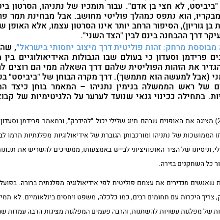
"ביביסט, לא חצי בן אדם". עבור תומכיו של נתניהו, הסרטון 
בקריו, הוא נתפס כמהלך פוליטי מחושב. אבל מבחינת תמר פרי
 בן גוריון), הסיפור הרחב יותר אינו הסרטון עצמו, אלא האופן 
קר דרך ההבחנה בינם לבין "הצד השני".
 מבוססת מרחק: זהות פוליטית דרך מיצוב יחסותי בישראל״
, שה
Symbolic Inter טוענים פרידמן וסעדון כי בעולם שבו הגבולות האידיאולוג
הגדיר את הזהות הפוליטית שלהם דרך השאלה ממי הם רוצים ל
ני (אבל למעשה הוא מתמשך). דרך מקרה הבוחן של "ביביסט" בפ
ם של ראש הממשלה בנימין נתניהו – המאמר בוחן כיצד המו
. בתחילה ככינוי גנאי שנועד לערער על הלגיטימיות של קבו
תיאוריית התיוג של תומפסון (2014) מציגה את האופנים שבהם תיוג שלילי יכול ״להידבק״, ובמאמר פר
ו הממושכות של נתניהו ומורכבותן הגוברת של אידיאולוגיות מפלגתיות תרמו לבי
לי, וניסיונו של הציר האופוזיציוני לבייש באמצעותו, ממשיכים להשריש את תכונו
ור כל השחקנים בזירה.
ת שאנשים מגדירים את עצמם פוליטית לפי אידיאולוגיה מפלגתית ברורה. בפועל,
, צריך היכרות עם תחומים רבים, כמו כלכלה, משפט ויחסים בינלאומיים. לא תמיד
יות של מפלגות עשויות להשתנות, והרבה פעמים המפלגות מציגות הרבה עמדות שה