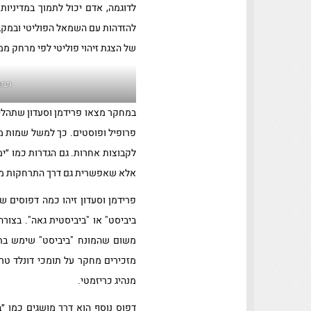
לדוגמה, אדם יכול לתמוך במדיניו
להזדהות עם השמאל הפוליטי ובמקבי
של הצגת זיהוי פוליטי לפי מרחק מ
תמר
במחקר מצאו פרידמן וסעדון שתהליך
פרופיל ופוסטים. כך למשל שמות 
לקבוצות אחרות. גם הגדרות כמו ״ימ
אלא שאפשרית גם דרך התרחקות מ
פרידמן וסעדון זיהו כמה דפוסים שו
ביביסט" או "ביביסטית גאה". בצור
משום שהמונח "ביביסט" שימש בתח
מזכירים מחקר על תומכי דונלד טר
מנהיג כריזמטי.
דפוס נוסף הוא דרך מושגים כמו ״