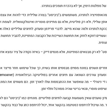
 של מפלגות הימין, אך לא בהכרח תומכים בנתניהו.
האופוזיציה לנתניהו, משתמשים ב״ביביסט״ בצורה שלילית כדי לזהות את עצמם
ן שלילי, ולא רק פוליטית, אלא גם מתייגים מוסרית ואינטלקטואלית. לעומת זא
בהקת לנתניהו ולמה שהוא מייצג. לדברי פרידמן וסעדון, לתיוגים שליליים כאל
 עשויים דווקא לחזק את תחושת השייכות של הקבוצה המתוייגת, להגביר תחושת "
וצתית.
סט" לא רק מבטאים הסתייגות, אלא מנסים דייק – באיזה נקודה על ציר נמצא אדם
ששימושים חוזרים ונשנים במונח מסוים מבססים אותו בשיח, כך שכל שימוש חוזר מייצר
א די ניטרלי – מה שאפשר את ההתבססות שלו לאורך זמן. הם משווים את המונח
פוט מוסרי, וגנאי בריטי שהיה מסורבל ותלוי זמן.
דון טוענים שאין משמעות קבועה לתיוגים פוליטיים. מונחים כמו ״ביביסט״ הם לא
ה שיכול להיתפס כסטיגמה בהקשר אחד, יכול להיתפס כתג של כבוד בהקשר אחר