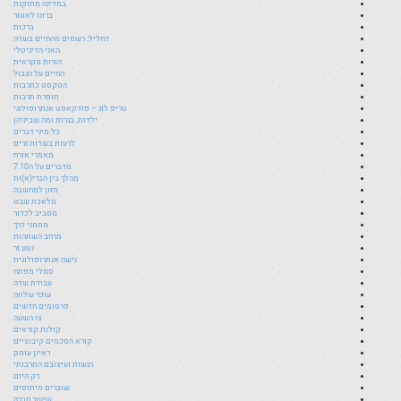
במדינה מתוקנת
ברונו לאטור
ברכות
דחליל: רשמים מהחיים בשדה
האני הדיגיטלי
הורות מקראית
החיים על הגבול
הטקסט כתרבות
חופרת תרבות
טריפ לוג – פודקאסט אנתרופולוגי
ילדות, בגרות ומה שביניהן
כל מיני דברים
לרעות בשדות זרים
מאמרי אורח
מדברים על ה7.10
מהלך בין הברי(א)ות
מזון למחשבה
מלאכת שבט
מסביב לכדור
מסמני דרך
מרחב השתהות
נטע זר
נישה אנתרופולוגית
סמלי מפתח
עבודת שדה
עוכר שלווה
פרסומים חדשים
צו השעה
קולות קוראים
קורא הסכמים קיבוציים
ראיון עומק
רגשות ועיצובם התרבותי
רק היום
שוברים מיתוסים
שיעור חברה