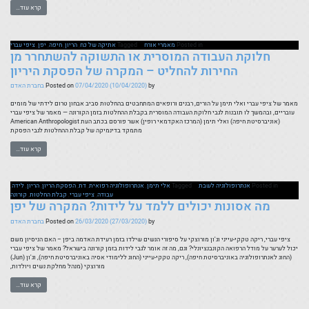
בים
קרא עוד…
Posted in
מאמרי אורח
Tagged
אתיקה של כח
,
הריון
,
חיפה
,
יפן
,
ציפי עברי
חלוקת העבודה המוסרית או התשוקה להשתחרר מן
רים
החירות להחליט – המקרה של הפסקת היריון
by
(10/04/2020)
07/04/2020
Posted on
בחברת האדם
יות
מאמר של ציפי עברי ואלי תימן על הורים, רבנים ורופאים המתחבטים בהחלטות סביב אבחון טרום לידתי של מומים
עובריים, ובהמשך לו תובנות לגבי חלוקת העבודה המוסרית בקבלת ההחלטות בזמן הקורונה — מאמר של ציפי עברי
(אוניברסיטת חיפה) ואלי תימן (המרכז האקדמאי רופין) אשר פורסם בכתב העת American Anthropologist
מתמקד בדינמיקה של קבלת ההחלטות לגבי הפסקת
שה
קרא עוד…
Posted in
אנתרופולוגיה לשבת
Tagged
אלי תימן
,
אנתרופולוגיה רפואית
,
דת
,
הפסקת הריון
,
הריון
,
לידה
,
עבודה
,
ציפי עברי
,
קבלת החלטות
,
קורונה
מה אסונות יכולים ללמד על לידות? המקרה של יפן
by
(27/03/2020)
26/03/2020
Posted on
בחברת האדם
ציפי עברי, ריקה טקקי-עייני וג'ון מורוצקי על סיפורי הנשים שילדו בזמן רעידת האדמה ביפן – האם הניסיון משם
יכול לערער על מודל הרפואה הקונבנציונלי? וגם, מה זה אומר לגבי לידות בזמן קורונה בישראל? מאמר של ציפי עברי
(החוג לאנתרופולוגיה באוניברסיטת חיפה), ריקה טקקי-עייני (החוג ללימודי אסיה באוניברסיטת חיפה), וג'ון (Jun)
מורוצקי (מנהל מחלקת נשים ויולדות,
קרא עוד…