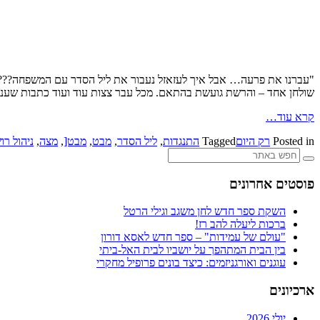
"עברנו את פרעה… אבל איך לעזאזל נעבור את ליל הסדר עם המשפחה???"
שולחן אחד – והרשת גועשת בהתאם. מכל עבר צצות עוד ועוד כתבות שעניי
קרא עוד…
Posted in
רק היום
Tagged
התנגדות
,
ליל הסדר
,
מבט
,
מבט[
,
מצה
,
ניהול רו
פוסטים אחרונים
השקת ספר חדש לחן משגב וגילי הרטל
ברכות ליעלה להב רז!
"עולם של עמידות" – ספר חדש לאסא דורון
בין הבית המתהפך על יושביו לבית האל-ביתי
עוגנים ואורגניזמים: כיצד בונים פרופיל מחקרי
ארכיונים
יולי 2026