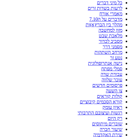
כל מיני דברים
לרעות בשדות זרים
מאמרי אורח
מדברים על ה7.10
מהלך בין הברי(א)ות
מזון למחשבה
מלאכת שבט
מסביב לכדור
מסמני דרך
מרחב השתהות
נטע זר
נישה אנתרופולוגית
סמלי מפתח
עבודת שדה
עוכר שלווה
פרסומים חדשים
צו השעה
קולות קוראים
קורא הסכמים קיבוציים
ראיון עומק
רגשות ועיצובם התרבותי
רק היום
שוברים מיתוסים
שיעור חברה
שירת האקדמיה