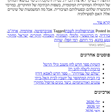
החוצה – בעיקר לארצות הברית. נטייה זו מקבלת ביטוי בנושאי המחקר
של הקהילה המחקרית המקומית, בשפות הכתיבה של החוקרים, במרכזי
ההכשרה שלהם ובפעילותם הציבורית. אבל מה המשמעות של שינויים
אלו? האם לסוציולוגיה
קרא עוד…
Posted in
אנתרופולוגיה לשבת
Tagged
אוניברסיטה
,
אקדמיה
,
ארה"ב
,
בורדיה
,
בן בורנשטיי
,
גלובלי
,
הגמוניה
,
השכלה
,
חוקרים
,
ישראל
,
מחקר
,
נטע כהנא
,
ניר רותם
,
רמי קפלן
,
שדות
פוסטים אחרונים
השקת ספר חדש לחן משגב וגילי הרטל
ברכות ליעלה להב רז!
"עולם של עמידות" – ספר חדש לאסא דורון
בין הבית המתהפך על יושביו לבית האל-ביתי
עוגנים ואורגניזמים: כיצד בונים פרופיל מחקרי
ארכיונים
יולי 2026
יוני 2026
מאי 2026