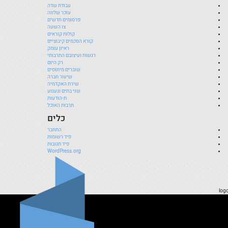
עבודת שדה
עוכר שלווה
פרסומים חדשים
צו השעה
קולות קוראים
קורא הסכמים קיבוציים
ראיון עומק
רגשות ועיצובם התרבותי
רק היום
שוברים מיתוסים
שיעור חברה
שירת האקדמיה
שני בתים וגעגוע
ת-הודעות
תרבות האוכל
כלים
התחבר
פיד רשומות
פיד תגובות
WordPress.org