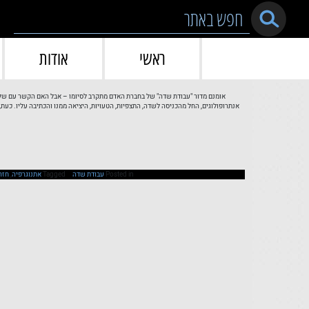
Skip to conten
ראשי
אודות
אומנם מדור "עבודת שדה" של בחברת האדם מתקרב לסיומו – אבל האם הקשר עם של 
אנתרופולוגים, החל מהכניסה לשדה, התצפיות, הטעויות, היציאה ממנו והכתיבה עליו. כע
Posted in
עבודת שדה
Tagged
אתנוגרפיה
,
חזר