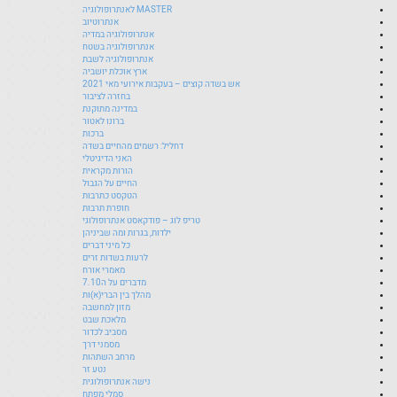
MASTER לאנתרופולוגיה
אנתרוטיוב
אנתרופולוגיה במדיה
אנתרופולוגיה בשטח
אנתרופולוגיה לשבת
ארץ אוכלת יושביה
אש בשדה קוצים – בעקבות אירועי מאי 2021
בחזרה לציבור
במדינה מתוקנת
ברונו לאטור
ברכות
דחליל: רשמים מהחיים בשדה
האני הדיגיטלי
הורות מקראית
החיים על הגבול
הטקסט כתרבות
חופרת תרבות
טריפ לוג – פודקאסט אנתרופולוגי
ילדות, בגרות ומה שביניהן
כל מיני דברים
לרעות בשדות זרים
מאמרי אורח
מדברים על ה7.10
מהלך בין הברי(א)ות
מזון למחשבה
מלאכת שבט
מסביב לכדור
מסמני דרך
מרחב השתהות
נטע זר
נישה אנתרופולוגית
סמלי מפתח