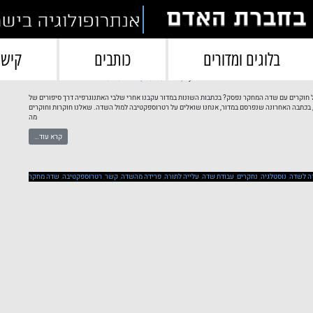
תגית:
נחקרים
בלוגים ומדורים
כותבים
קישו
האם אפשר לחזור לשדה?
by
(04/12/2025)
28/11/2025
Posted on
בחברת האדם
חוקרים עם שדה המחקר נפסק? בכתבות השונות במדור עקבנו אחרי שלבי האתנוגרפיה דרך סיפורים של
ת, בכתבה האחרונה שנפרסם במדור, אנחנו שואלים על רטרוספקטיבה למול השדה. שאלנו חוקרות וחוקרים
מה
קרא עוד…
ה לשדה
,
נוסטלגיה
,
נחקרים
,
עבודת שדה
,
עלייה לתורה
,
פרידה מהשדה
,
קשר
,
רטרוספקטיבה
,
שדה מחקר