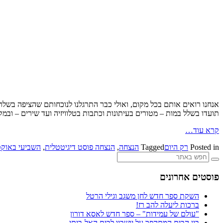
אנחנו רואים אותם בכל מקום, ואולי כבר התרגלנו לנוכחותם שהציפה בשל
תועדו בשלל במות – מטורים בעיתונות וכתבות בטלוויזיה ועד שירים – ובמ
קרא עוד…
Posted in
רק היום
Tagged
הנצחה
,
הנצחה פוסט דיגיטטלית
,
השביעי באוקט
פוסטים אחרונים
השקת ספר חדש לחן משגב וגילי הרטל
ברכות ליעלה להב רז!
"עולם של עמידות" – ספר חדש לאסא דורון
בין הבית המתהפך על יושביו לבית האל-ביתי