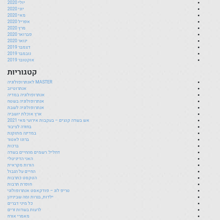
יולי 2020
יוני 2020
מאי 2020
אפריל 2020
מרץ 2020
פברואר 2020
ינואר 2020
דצמבר 2019
נובמבר 2019
אוקטובר 2019
קטגוריות
MASTER לאנתרופולוגיה
אנתרוטיוב
אנתרופולוגיה במדיה
אנתרופולוגיה בשטח
אנתרופולוגיה לשבת
ארץ אוכלת יושביה
אש בשדה קוצים – בעקבות אירועי מאי 2021
בחזרה לציבור
במדינה מתוקנת
ברונו לאטור
ברכות
דחליל: רשמים מהחיים בשדה
האני הדיגיטלי
הורות מקראית
החיים על הגבול
הטקסט כתרבות
חופרת תרבות
טריפ לוג – פודקאסט אנתרופולוגי
ילדות, בגרות ומה שביניהן
כל מיני דברים
לרעות בשדות זרים
מאמרי אורח