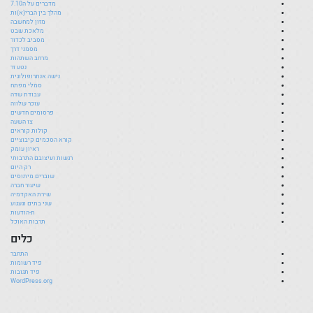
מדברים על ה7.10
מהלך בין הברי(א)ות
מזון למחשבה
מלאכת שבט
מסביב לכדור
מסמני דרך
מרחב השתהות
נטע זר
נישה אנתרופולוגית
סמלי מפתח
עבודת שדה
עוכר שלווה
פרסומים חדשים
צו השעה
קולות קוראים
קורא הסכמים קיבוציים
ראיון עומק
רגשות ועיצובם התרבותי
רק היום
שוברים מיתוסים
שיעור חברה
שירת האקדמיה
שני בתים וגעגוע
ת-הודעות
תרבות האוכל
כלים
התחבר
פיד רשומות
פיד תגובות
WordPress.org