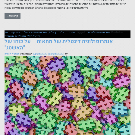
אורבניות לשימוש בטכנולוגיות דיגיטליות דרך בחינה אתנוגרפית של גאנה האורבנית. בן אלול מתמקד בהרחבת
תיאוריית הפולימדיה, שבוחנת את המניעים התרבותיים, הרגשיים, והמוסריים מאחורי הבחירות של בני האדם בין
כלי תקשורת שונים. במאמר Noisy polymedia in urban Ghana: Strategies
קרא עוד…
Posted in
אנתרופולוגיה לשבת
Tagged
אורבניות
,
אלעד בן אלול
,
אנתרופולוגיה דיגיטלית
,
אפריקה
,
גנאה
,
דניאל מילר
,
טכנולוגיה
,
תשתיות
אנתרופולוגיה דיגטלית של מחאות – על כוחו של
"האשטג"
by
(15/05/2020)
14/05/2020
Posted on
בחברת האדם