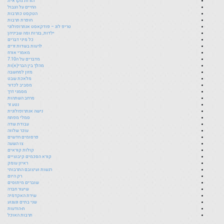
הורות מקראית
החיים על הגבול
הטקסט כתרבות
חופרת תרבות
טריפ לוג – פודקאסט אנתרופולוגי
ילדות, בגרות ומה שביניהן
כל מיני דברים
לרעות בשדות זרים
מאמרי אורח
מדברים על ה7.10
מהלך בין הברי(א)ות
מזון למחשבה
מלאכת שבט
מסביב לכדור
מסמני דרך
מרחב השתהות
נטע זר
נישה אנתרופולוגית
סמלי מפתח
עבודת שדה
עוכר שלווה
פרסומים חדשים
צו השעה
קולות קוראים
קורא הסכמים קיבוציים
ראיון עומק
רגשות ועיצובם התרבותי
רק היום
שוברים מיתוסים
שיעור חברה
שירת האקדמיה
שני בתים וגעגוע
ת-הודעות
תרבות האוכל