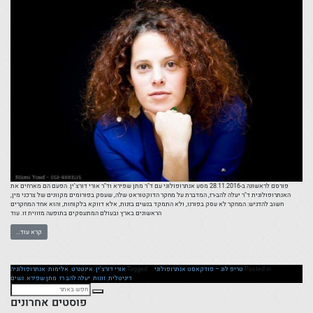
פורסם לראשונה ב-28.11.2016 מסע אנתרופולוגי עם ד"ר מתן שפירא וד"ר אורי דורצ'ין. הפעם הם מארחים את
האנתרופולוגית ד"ר יעלה להב-רז, המדברת על מחקר הדוקטוראט שלה, שעסק בפורומים מקוונים של צרכני מין,
חשוב להדגיש: המחקר לא עסק בפורנו, ולא התמקד בנשים בזנות, אלא דווקא בלקוחות, והוא אחד המחקרים
הראשונים בארץ ובעולם המתעסקים בתופעה מזווית זו. עוד
קרא עוד…
Posted in
טריפ לוג – פודקאסט אנתרופולוגי
Tagged
אורי דורצ'ין
,
אינטנרט
,
אלימות
,
אנתרופולוגיה
דיגיטלית
,
זונות
,
יעלה להב רז
,
מתן שפירא
,
נשים
פוסטים אחרונים