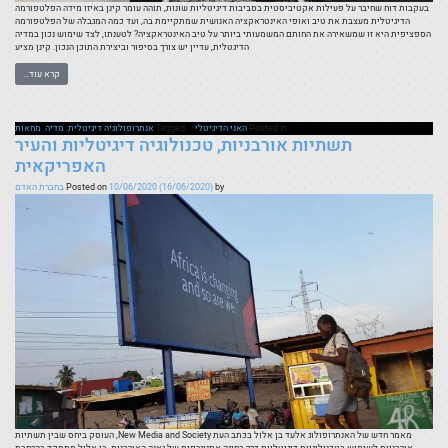
בעקבות דוח שחיבר על פעילות אקטיביסטית בסביבות דיגיטליות שונות, תוהה עומר קינן באיזו מידה הפלטפורמה
הדיגיטלית מעצבת את טיב ואופי האינטראקציה האנושית שמתקיימת בה, ועד כמה המגבלה של הפלטפורמה
הספציפית היא זו שמשאירה את החותם המשמעותי ביותר על טיב האינטראקציה? לטענתו, לצד שימוש נכון במדיה
הדיגטלית, עדיין יש צורך בסיפור וביצירת התוכן הנכון. קינן מציע
קרא עוד…
Posted in
האני הדיגיטלי
Tagged
אנתרופולוגיה דיגיטלית
,
מדיה
,
מחאות
תשתיות אורבניות, טכנולוגיה דיגיטליות והעיר
האפריקאית
by
(16/06/2020)
10/06/2020
Posted on
בחברת האדם
מאמר חדש של האנתרופולוג אלעד בן אלול בכתב העת New Media and Society, העוסק ביחס שבין תשתיות