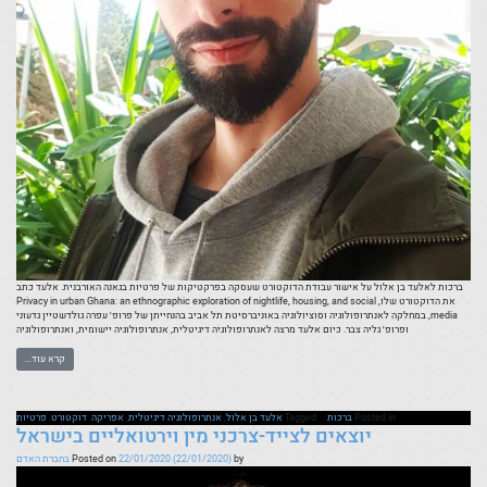
ברכות לאלעד בן אלול על אישור עבודת הדוקטורט שעסקה בפרקטיקות של פרטיות בגאנה האורבנית. אלעד כתב
את הדוקטורט שלו, Privacy in urban Ghana: an ethnographic exploration of nightlife, housing, and social
media, במחלקה לאנתרופולוגיה וסוציולוגיה באוניברסיטת תל אביב בהנחייתן של פרופ׳ עפרה גולדשטיין גדעוני
ופרופ׳ גליה צבר. כיום אלעד מרצה לאנתרופולוגיה דיגיטלית, אנתרופולוגיה יישומית, ואנתרופולוגיה
קרא עוד…
Posted in
ברכות
Tagged
אלעד בן אלול
,
אנתרופולוגיה דיגיטלית
,
אפריקה
,
דוקטורט
,
פרטיות
יוצאים לצייד-צרכני מין וירטואליים בישראל
by
(22/01/2020)
22/01/2020
Posted on
בחברת האדם