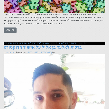
כיצד התמקדות אתנוגרפית בסימון האשטג – כלומר תיוג נושא בעזרת סולמית (#) ברשתות החברתיות ובאתרי
האינטרנט – מאפשר להבין מחאות וזהויות עכשויות? מאמר של עומר קינן המתמקד במתודולוגיה של אתנוגרפית
רשת, מראה כיצד האשטג הוא גם מרחב להתרחשות תרבותית וגם סוכן טכנולוגי שמעצב אותה. לכן, מראה קינן, הוא
מהווה זירה תרבותית-טכנולוגית וכן אמצעי למחקר נרטיבי-אתנוגרפי.
קרא עוד…
Posted in
אנתרופולוגיה לשבת
Tagged
אנתרופולוגיה דיגיטלית
,
אתיופיה
,
מחאה
,
עומר קינן
ברכות לאלעד בן אלול על אישור הדוקטורט
by
(19/02/2020)
19/02/2020
Posted on
בחברת האדם