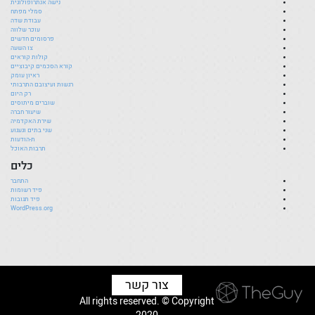
נישה אנתרופולוגית
סמלי מפתח
עבודת שדה
עוכר שלווה
פרסומים חדשים
צו השעה
קולות קוראים
קורא הסכמים קיבוציים
ראיון עומק
רגשות ועיצובם התרבותי
רק היום
שוברים מיתוסים
שיעור חברה
שירת האקדמיה
שני בתים וגעגוע
ת-הודעות
תרבות האוכל
כלים
התחבר
פיד רשומות
פיד תגובות
WordPress.org
צור קשר
All rights reserved. © Copyright