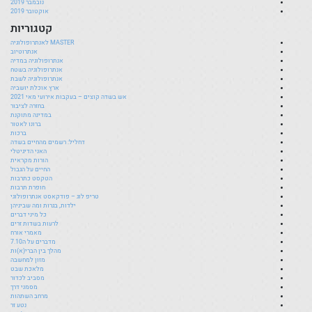
נובמבר 2019
אוקטובר 2019
קטגוריות
MASTER לאנתרופולוגיה
אנתרוטיוב
אנתרופולוגיה במדיה
אנתרופולוגיה בשטח
אנתרופולוגיה לשבת
ארץ אוכלת יושביה
אש בשדה קוצים – בעקבות אירועי מאי 2021
בחזרה לציבור
במדינה מתוקנת
ברונו לאטור
ברכות
דחליל: רשמים מהחיים בשדה
האני הדיגיטלי
הורות מקראית
החיים על הגבול
הטקסט כתרבות
חופרת תרבות
טריפ לוג – פודקאסט אנתרופולוגי
ילדות, בגרות ומה שביניהן
כל מיני דברים
לרעות בשדות זרים
מאמרי אורח
מדברים על ה7.10
מהלך בין הברי(א)ות
מזון למחשבה
מלאכת שבט
מסביב לכדור
מסמני דרך
מרחב השתהות
נטע זר