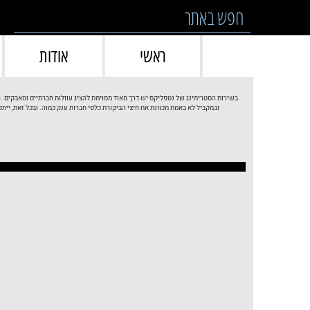
Skip to conten
ראשי
אודות
בשירות הסטרימינג של נטפליקס יש דרך מאוד מסוימת להציג עוולות חברתיים ומאבקים. 
ובמקביל לא באמת מכוונת את חיצי הביקורת כלפי חברות ענק כמוה. ובכל זאת, יית