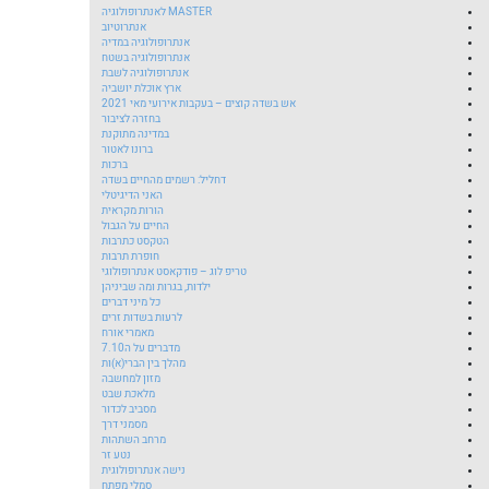
MASTER לאנתרופולוגיה
אנתרוטיוב
אנתרופולוגיה במדיה
אנתרופולוגיה בשטח
אנתרופולוגיה לשבת
ארץ אוכלת יושביה
אש בשדה קוצים – בעקבות אירועי מאי 2021
בחזרה לציבור
במדינה מתוקנת
ברונו לאטור
ברכות
דחליל: רשמים מהחיים בשדה
האני הדיגיטלי
הורות מקראית
החיים על הגבול
הטקסט כתרבות
חופרת תרבות
טריפ לוג – פודקאסט אנתרופולוגי
ילדות, בגרות ומה שביניהן
כל מיני דברים
לרעות בשדות זרים
מאמרי אורח
מדברים על ה7.10
מהלך בין הברי(א)ות
מזון למחשבה
מלאכת שבט
מסביב לכדור
מסמני דרך
מרחב השתהות
נטע זר
נישה אנתרופולוגית
סמלי מפתח