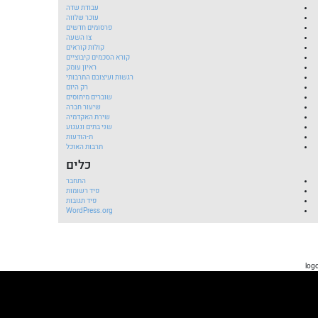
עבודת שדה
עוכר שלווה
פרסומים חדשים
צו השעה
קולות קוראים
קורא הסכמים קיבוציים
ראיון עומק
רגשות ועיצובם התרבותי
רק היום
שוברים מיתוסים
שיעור חברה
שירת האקדמיה
שני בתים וגעגוע
ת-הודעות
תרבות האוכל
כלים
התחבר
פיד רשומות
פיד תגובות
WordPress.org