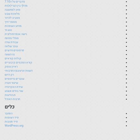
מדברים על ה7.10
מהלך בין הברי(א)ות
מזון למחשבה
מלאכת שבט
מסביב לכדור
מסמני דרך
מרחב השתהות
נטע זר
נישה אנתרופולוגית
סמלי מפתח
עבודת שדה
עוכר שלווה
פרסומים חדשים
צו השעה
קולות קוראים
קורא הסכמים קיבוציים
ראיון עומק
רגשות ועיצובם התרבותי
רק היום
שוברים מיתוסים
שיעור חברה
שירת האקדמיה
שני בתים וגעגוע
ת-הודעות
תרבות האוכל
כלים
התחבר
פיד רשומות
פיד תגובות
WordPress.org