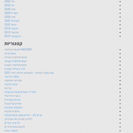
יולי 2020
יוני 2020
מאי 2020
אפריל 2020
מרץ 2020
פברואר 2020
ינואר 2020
דצמבר 2019
נובמבר 2019
אוקטובר 2019
קטגוריות
MASTER לאנתרופולוגיה
אנתרוטיוב
אנתרופולוגיה במדיה
אנתרופולוגיה בשטח
אנתרופולוגיה לשבת
ארץ אוכלת יושביה
אש בשדה קוצים – בעקבות אירועי מאי 2021
בחזרה לציבור
במדינה מתוקנת
ברונו לאטור
ברכות
דחליל: רשמים מהחיים בשדה
האני הדיגיטלי
הורות מקראית
החיים על הגבול
הטקסט כתרבות
חופרת תרבות
טריפ לוג – פודקאסט אנתרופולוגי
ילדות, בגרות ומה שביניהן
כל מיני דברים
לרעות בשדות זרים
מאמרי אורח