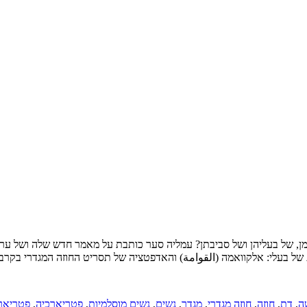
ן, של בעליהן ושל סביבתן? עמליה סער כותבת על מאמר חדש שלה ושל ערין 
 של בעלי: אלקוואמה (القوامة) והאדפטציה של תסריט החוזה המגדרי בקרב 
ה
,
דת
,
חוזה
,
חוזה מגדרי
,
מגדר
,
נשים
,
נשים מוסלמיות
,
פטריארכיה
,
פטריאר