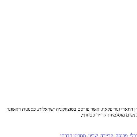
הווארי ונור פלאח, אשר פורסם בסוציולוגיה ישראלית, כסנונית ראשונה
נשים מוסלמיות קרייריסטיות״,
כלי
,
פרנסה
,
קריירה
,
שוויון
,
תסריט חברתי