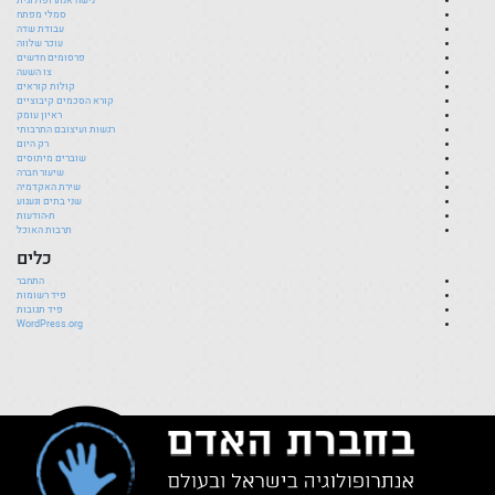
נישה אנתרופולוגית
סמלי מפתח
עבודת שדה
עוכר שלווה
פרסומים חדשים
צו השעה
קולות קוראים
קורא הסכמים קיבוציים
ראיון עומק
רגשות ועיצובם התרבותי
רק היום
שוברים מיתוסים
שיעור חברה
שירת האקדמיה
שני בתים וגעגוע
ת-הודעות
תרבות האוכל
כלים
התחבר
פיד רשומות
פיד תגובות
WordPress.org