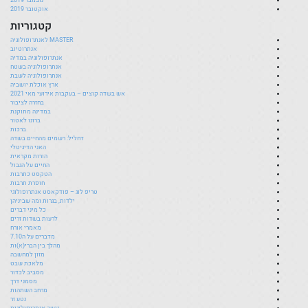
אוקטובר 2019
קטגוריות
MASTER לאנתרופולוגיה
אנתרוטיוב
אנתרופולוגיה במדיה
אנתרופולוגיה בשטח
אנתרופולוגיה לשבת
ארץ אוכלת יושביה
אש בשדה קוצים – בעקבות אירועי מאי 2021
בחזרה לציבור
במדינה מתוקנת
ברונו לאטור
ברכות
דחליל: רשמים מהחיים בשדה
האני הדיגיטלי
הורות מקראית
החיים על הגבול
הטקסט כתרבות
חופרת תרבות
טריפ לוג – פודקאסט אנתרופולוגי
ילדות, בגרות ומה שביניהן
כל מיני דברים
לרעות בשדות זרים
מאמרי אורח
מדברים על ה7.10
מהלך בין הברי(א)ות
מזון למחשבה
מלאכת שבט
מסביב לכדור
מסמני דרך
מרחב השתהות
נטע זר