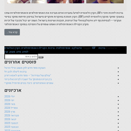
ברכות לזוכות וזוכי הISF, הקרן הלאומית למדע! בחברת האדם מברכת את האנתרופולוגים והאנתרופולוגיות שזכו
במענקי מחקר מהקרן הלאומית למדע (ISF). הקרן תומכת בחוקרות וחוקרים מישראל במימון ופיתוח מחקר בסיסי
ועקרוני – לצמיחת גוף ידע אינטלקטואלי של רעיונות, תובנות ושיטות בישראל. השנה יש יבול מכובד של זכיות
מקרב הקהילה האנתרופולוגית ואנחנו שמחים על התמיכה במחקר האנתרופולוגי
קרא עוד…
Posted in
ברכות
ISF
Tagged
,
אינטלקט
,
אנתרופולוגיה
,
ברכות
,
הקהילה האנתרופולוגית
,
הקרן האלומית
למדע
,
מדע
,
מענק
,
קרן
פוסטים אחרונים
השקת ספר חדש לחן משגב וגילי הרטל
ברכות ליעלה להב רז!
"עולם של עמידות" – ספר חדש לאסא דורון
בין הבית המתהפך על יושביו לבית האל-ביתי
עוגנים ואורגניזמים: כיצד בונים פרופיל מחקרי
ארכיונים
יולי 2026
יוני 2026
מאי 2026
אפריל 2026
מרץ 2026
פברואר 2026
ינואר 2026
דצמבר 2025
נובמבר 2025
אוקטובר 2025