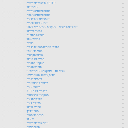
MASTER לאנתרופולוגיה
אנתרוטיוב
אנתרופולוגיה במדיה
אנתרופולוגיה בשטח
אנתרופולוגיה לשבת
ארץ אוכלת יושביה
אש בשדה קוצים – בעקבות אירועי מאי 2021
בחזרה לציבור
במדינה מתוקנת
ברונו לאטור
ברכות
דחליל: רשמים מהחיים בשדה
האני הדיגיטלי
הורות מקראית
החיים על הגבול
הטקסט כתרבות
חופרת תרבות
טריפ לוג – פודקאסט אנתרופולוגי
ילדות, בגרות ומה שביניהן
כל מיני דברים
לרעות בשדות זרים
מאמרי אורח
מדברים על ה7.10
מהלך בין הברי(א)ות
מזון למחשבה
מלאכת שבט
מסביב לכדור
מסמני דרך
מרחב השתהות
נטע זר
נישה אנתרופולוגית
סמלי מפתח