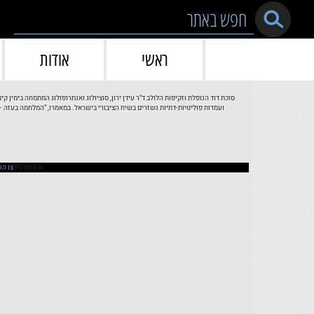
Skip to conten
ראשי
אודות
סוכת דוד הנופלת וזקיפות הלולב ד"ר עידן ירון, סוציולוג ואנתרופולוג המתמחה בימין 
ועמדות פוליטיות-דתיות נשזרים בשיח הציבורי בישראל. במאמרו, "המלחמה בעזה – 
Posted in
צו ה