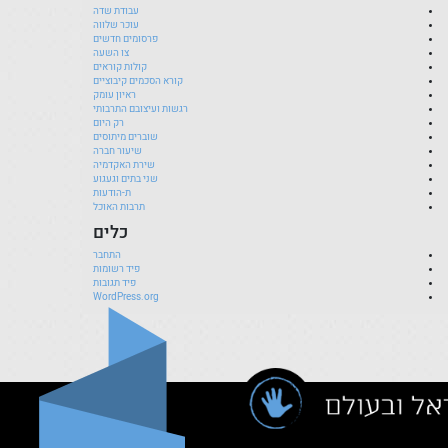
עבודת שדה
עוכר שלווה
פרסומים חדשים
צו השעה
קולות קוראים
קורא הסכמים קיבוציים
ראיון עומק
רגשות ועיצובם התרבותי
רק היום
שוברים מיתוסים
שיעור חברה
שירת האקדמיה
שני בתים וגעגוע
ת-הודעות
תרבות האוכל
כלים
התחבר
פיד רשומות
פיד תגובות
WordPress.org