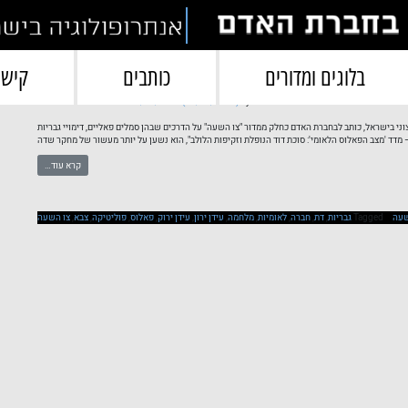
תגית:
עידן ירוק
בלוגים ומדורים
כותבים
קישו
המלחמה בעזה – מדד "מצב הפאלוס הלאומי"
by
(29/09/2025)
25/09/2025
Posted on
בחברת האדם
קיצוני בישראל, כותב לבחברת האדם כחלק ממדור "צו השעה" על הדרכים שבהן סמלים פאליים, דימויי גבריות
מדד 'מצב הפאלוס הלאומי': סוכת דוד הנופלת וזקיפות הלולב", הוא נשען על יותר מעשור של מחקר שדה
קרא עוד…
שעה
Tagged
גבריות
,
דת
,
חברה
,
לאומיות
,
מלחמה
,
עידן ירון
,
עידן ירוק
,
פאלוס
,
פוליטיקה
,
צבא
,
צו השעה