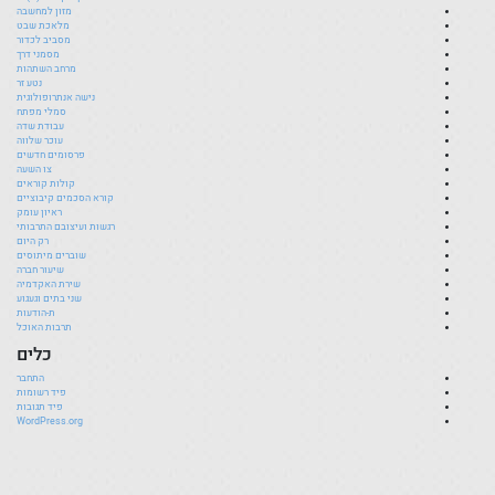
מזון למחשבה
מלאכת שבט
מסביב לכדור
מסמני דרך
מרחב השתהות
נטע זר
נישה אנתרופולוגית
סמלי מפתח
עבודת שדה
עוכר שלווה
פרסומים חדשים
צו השעה
קולות קוראים
קורא הסכמים קיבוציים
ראיון עומק
רגשות ועיצובם התרבותי
רק היום
שוברים מיתוסים
שיעור חברה
שירת האקדמיה
שני בתים וגעגוע
ת-הודעות
תרבות האוכל
כלים
התחבר
פיד רשומות
פיד תגובות
WordPress.org