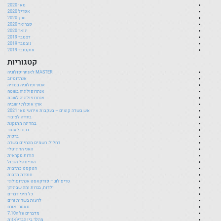
מאי 2020
אפריל 2020
מרץ 2020
פברואר 2020
ינואר 2020
דצמבר 2019
נובמבר 2019
אוקטובר 2019
קטגוריות
MASTER לאנתרופולוגיה
אנתרוטיוב
אנתרופולוגיה במדיה
אנתרופולוגיה בשטח
אנתרופולוגיה לשבת
ארץ אוכלת יושביה
אש בשדה קוצים – בעקבות אירועי מאי 2021
בחזרה לציבור
במדינה מתוקנת
ברונו לאטור
ברכות
דחליל: רשמים מהחיים בשדה
האני הדיגיטלי
הורות מקראית
החיים על הגבול
הטקסט כתרבות
חופרת תרבות
טריפ לוג – פודקאסט אנתרופולוגי
ילדות, בגרות ומה שביניהן
כל מיני דברים
לרעות בשדות זרים
מאמרי אורח
מדברים על ה7.10
מהלך בין הברי(א)ות