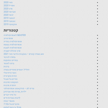
מאי 2020
אפריל 2020
מרץ 2020
פברואר 2020
ינואר 2020
דצמבר 2019
נובמבר 2019
אוקטובר 2019
קטגוריות
MASTER לאנתרופולוגיה
אנתרוטיוב
אנתרופולוגיה במדיה
אנתרופולוגיה בשטח
אנתרופולוגיה לשבת
ארץ אוכלת יושביה
אש בשדה קוצים – בעקבות אירועי מאי 2021
בחזרה לציבור
במדינה מתוקנת
ברונו לאטור
ברכות
דחליל: רשמים מהחיים בשדה
האני הדיגיטלי
הורות מקראית
החיים על הגבול
הטקסט כתרבות
חופרת תרבות
טריפ לוג – פודקאסט אנתרופולוגי
ילדות, בגרות ומה שביניהן
כל מיני דברים
לרעות בשדות זרים
מאמרי אורח
מדברים על ה7.10
מהלך בין הברי(א)ות