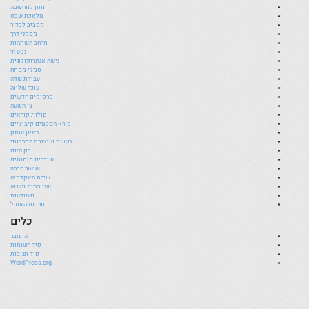
מזון למחשבה
מלאכת שבט
מסביב לכדור
מסמני דרך
מרחב השתהות
נטע זר
נישה אנתרופולוגית
סמלי מפתח
עבודת שדה
עוכר שלווה
פרסומים חדשים
צו השעה
קולות קוראים
קורא הסכמים קיבוציים
ראיון עומק
רגשות ועיצובם התרבותי
רק היום
שוברים מיתוסים
שיעור חברה
שירת האקדמיה
שני בתים וגעגוע
ת-הודעות
תרבות האוכל
כלים
התחבר
פיד רשומות
פיד תגובות
WordPress.org