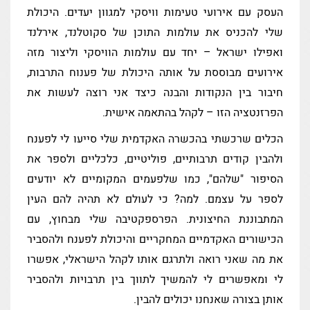
העסק עם אירועי טעימות וויסקי למגוון יעדים. היכולת
שלי להכניס את עולמות התוכן של סקוטלנד, אירלנד
ואפילו ישראל – יחד עם עולמות הוויסקי וליצור מזה
אירועים מבוססת על אותה היכולת של פענוח התרבות,
חיבור בין הנקודות והבנה כיצד אני רוצה לעשות את
הפרזנטציה הזו – לקהל בהתאמה אישית.
הכלים שרכשתי בהכשרה האקדמית שלי סייעו לי לפענח
ולהבין קודים תרבותיים, פוליטיים, כלכליים ולספר את
הסיפור "שלהם", כמו שלפעמים המקומיים לא יודעים
לספר על עצמם. למה? כי לעולם לא תהיה להם העין
המתבוננת החיצונית. הפרספקטיבה שלי מבחוץ, עם
הכישורים האקדמיים המחקריים והיכולת לפענח ולהסביר
את מה שאני רואה ולתרגם אותו לקהל הישראלי, אפשרו
לי ומאפשרים לי להמשיך לתווך בין תרבויות ולהסביר
אותן בצורה שאנחנו יכולים להבין.