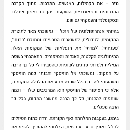
מזה – את הקהילות, האנשים, התרבות. מתוך הקרבה
התרבותית והגיאוגרפית, השקעתי זמן גם בצפון אירלנד
ובסקוטלנד והעמקתי גם שם.
בהיותי אנתרופולוגית של אוכל – נמשכתי מאד לתוצרת
המקומית, לגידולים, למשאבים הטבעיים ומתוכם 'הבנתי',
'פענחתי', 'למדתי' את הנפלאות של המקומות האלו.
המיתולוגיה הקלטית, האגדות והסיפורים. התאהבתי בשפה
הגאלית ולמדתי פנינים לשוניות שהסבירו לי כל כך הרבה
על המקום. נמשכתי אל הוויסקי והבנתי כמה הוויסקי
משמעותי לא רק בגלל שהוא מניע את הכלכלה המקומית,
אלא כי הסיפור של הוויסקי הוא המרכיבים שלו – וכמה
שותפים להכנתו, כל כך הרבה מיושבי המקום, בכל כך
הרבה מעגלים.
בימנו, בעקבות המלחמה ואף הקורונה, ירדה כמות הטיולים
לחו"ל באופן טבעי. עם זאת, הצלחתי להמשיך להניע את