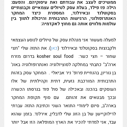
ממשיכים לעצב את עבודתם ואת עיסוקיהם. והפעם:
בים
הילה פז פילד, בעלת עסק לטיולים עצמאיים וקבוצתיים
בסקוטלנד ובאירלנד, המספרת כיצד המחקר
האנתרופולוגי, הרגישות התרבותית והיכולת לתווך בין
רים
עולמות מלווים אותה גם מחוץ לאקדמיה:
למעלה מעשור אני מנהלת עסק של טיולים לנוסע העצמאי
יות
ולקבוצות בסקוטלנד ובאירלנד (
כאן
). את התזה שלי "חצי
שה
שחור – חצי כשר: kosher soul food בדרום מזרח
ארה"ב" כתבתי במחלקה לסוציולוגיה ואנתרופולוגיה באונ'
בן גוריון, בהנחיית פרופ' ניר אביאלי . המחקר עסק בזהות
התרבותית המורכבת גזעית, דתית וקהילתית של אלו
העוסקים בהכנה ובאכילה של סול פוד בגרסתו הכשרה
ובכך מבטאים את זהותם. עם סוף תקופת המחקר
בארה"ב, סיום לימודי התואר השני וכתיבת התזה עברתי
לרילוקיישן של בן הזוג שלי לדבלין, אירלנד. בזמן שהוא
עבד, אני למדתי להכיר את הארץ המופלאה הזו אבל יותר