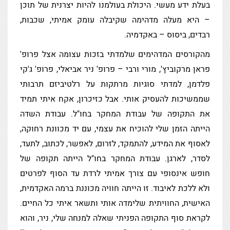
בעלת ידע מעשי. היכולת בעולמנו להיות יצרנית של תוכן
– היא מעלה מדהימה שקיבלה עומק אמיתי, שכבות,
רבדים, ביסוס – באקדמיה.
מהקורסים המדהימים שלמדתי בזכות עצומה אצל פרופ'
פראן מרקוביץ', מורי ורבי – פרופ' ניר אביאלי, פרופ' ג'קי
פלדמן, למדתי סוגיות מרתקות על רלטיביזם תרבותי
שממשיכות להעסיק אותי. אבל כזיכרון, אקח איתי תמיד
את התקופה של עבודת המחקר בחו"ל. עבודת השדה
הייתה הזמן שלי להוכיח את עצמי, עם יד מכוונת רחוקה,
לאסוף את המידע, להתמקד, לזרום, לאפשר, לכתוב, לתעד,
לסדר, לארגן. עבודת המחקר בחו"ל הייתה תקופה של
חופש אינסופי עם צורך אמיתי לרדת עד הסוף לפרטים
ולא ללכת לאיבוד. זו הייתה חוויה מכוננת ברמה האקדמית,
האישית, החוויתית שלימדה אותי ותשאר איתי כל החיים.
לקראת סוף התקופה הפניתי שאלה למנחה שלי, ניר, והוא