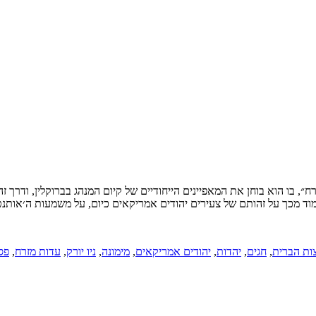
זרח״, בו הוא בוחן את המאפיינים הייחודיים של קיום המנהג בברוקלין, ודרך
למוד מכך על זהותם של צעירים יהודים אמריקאים כיום, על משמעות ה׳אותנטי
ות הברית
,
חגים
,
יהדות
,
יהודים אמריקאים
,
מימונה
,
ניו יורק
,
עדות מזרח
,
פס