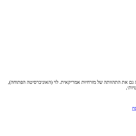
 זה גם את התהוותה של מזרחיוּת אמריקאית. לוי (האוניברסיטה הפתוחה),
ות׳,
ח