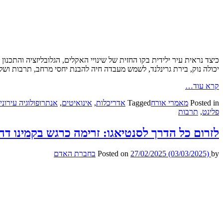
כיצד נראית עיר ילידית בקו החזית של שינויי האקלים, הגלובליזציה והתכנו
יכולה נוק, בירת גרינלנד, לשמש מעבדה חיה להבנת יחסי מרחב, תרבות ושל
קרא עוד…
Posted in
מאמרי אורח
Tagged
אדריכלות
,
אינואיטים
,
אנתרופולוגיה עירוני
פלינט
,
תרבות
לזרום כל הדרך לסנטיאגו: זרימה כרגש בקמינו דה
by
(03/03/2025)
27/02/2025
Posted on
בחברת האדם