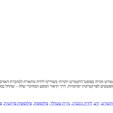
וקטורט וזכייה בפוסט־דוקטורט יוקרתי בשווייץ! לידיה מתארת לבחברת הא
 מופשטים לפרקטיקות יומיומיות. דרך תיאור המסע המחקרי שלה – שהחל ב
וקטורט
,
ידע
,
לידיה גינזבורג
,
נורית שטדלר
,
פילוסופיה
,
פילוסופיה פרקטית
,
פר