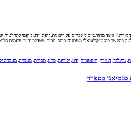
ן המודרני? כיצד מתורגמים מאבקים על ריבונות, זהות וידע מקומי להחלטות יו
טון בהקשר פוסט־קולוניאלי משתנה? פרופ' נורית שטדלר וד"ר שלומית פלינ
ת
,
גרינלנד
,
דנמרק
,
היסטוריה
,
ידע
,
ילידיות
,
מדע
,
מסורת
,
מעבדה
,
מעבדה ילי
 סנטיאגו בספרד