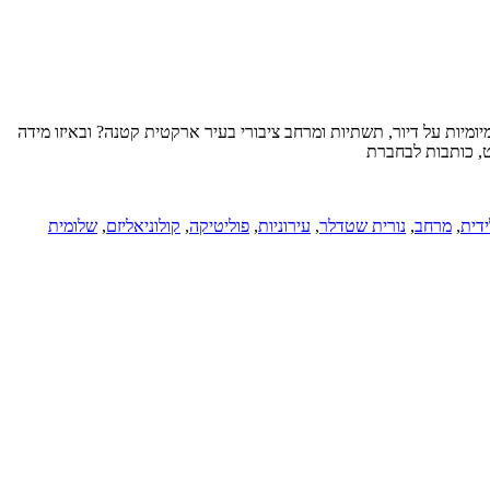
מיומיות על דיור, תשתיות ומרחב ציבורי בעיר ארקטית קטנה? ובאיזו מידה
ט, כותבות לבחברת
דית
,
מרחב
,
נורית שטדלר
,
עירוניות
,
פוליטיקה
,
קולוניאליזם
,
שלומית