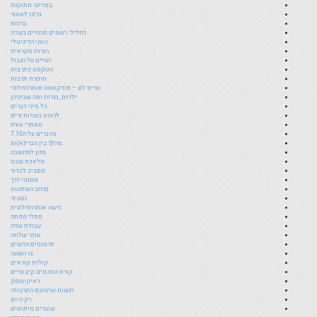
במדינה מתוקנת
ברונו לאטור
ברכות
דחליל: רשמים מהחיים בשדה
האני הדיגיטלי
הורות מקראית
החיים על הגבול
הטקסט כתרבות
חופרת תרבות
טריפ לוג – פודקאסט אנתרופולוגי
ילדות, בגרות ומה שביניהן
כל מיני דברים
לרעות בשדות זרים
מאמרי אורח
מדברים על ה7.10
מהלך בין הברי(א)ות
מזון למחשבה
מלאכת שבט
מסביב לכדור
מסמני דרך
מרחב השתהות
נטע זר
נישה אנתרופולוגית
סמלי מפתח
עבודת שדה
עוכר שלווה
פרסומים חדשים
צו השעה
קולות קוראים
קורא הסכמים קיבוציים
ראיון עומק
רגשות ועיצובם התרבותי
רק היום
שוברים מיתוסים