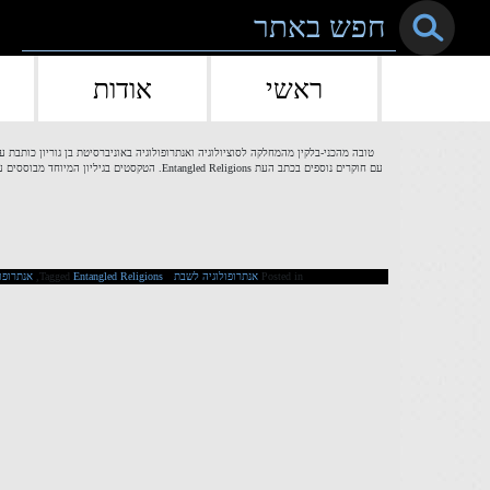
Skip to conten
ראשי
אודות
אתנוגרפיה של ח
טובה מהכני-בלקין מהמחלקה לסוציולוגיה ואנתרופולוגיה באוניברסיטת בן גוריון כות
Posted in
אנתרופולוגיה לשבת
Entangled Religions
Tagged
,
אנתרופול