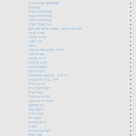
MASTER לאנתרופולוגיה
אנתרוטיוב
אנתרופולוגיה במדיה
אנתרופולוגיה בשטח
אנתרופולוגיה לשבת
ארץ אוכלת יושביה
אש בשדה קוצים – בעקבות אירועי מאי 2021
בחזרה לציבור
במדינה מתוקנת
ברונו לאטור
ברכות
דחליל: רשמים מהחיים בשדה
האני הדיגיטלי
הורות מקראית
החיים על הגבול
הטקסט כתרבות
חופרת תרבות
טריפ לוג – פודקאסט אנתרופולוגי
ילדות, בגרות ומה שביניהן
כל מיני דברים
לרעות בשדות זרים
מאמרי אורח
מדברים על ה7.10
מהלך בין הברי(א)ות
מזון למחשבה
מלאכת שבט
מסביב לכדור
מסמני דרך
מרחב השתהות
נטע זר
נישה אנתרופולוגית
סמלי מפתח