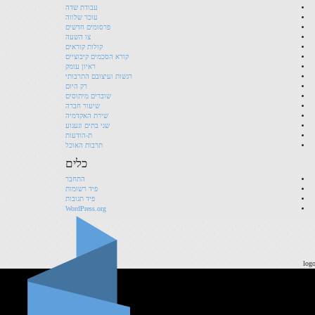
עבודת שדה
עוכר שלווה
פרסומים חדשים
צו השעה
קולות קוראים
קורא הסכמים קיבוציים
ראיון עומק
רגשות ועיצובם התרבותי
רק היום
שוברים מיתוסים
שיעור חברה
שירת האקדמיה
שני בתים וגעגוע
ת-הודעות
תרבות האוכל
כלים
התחבר
פיד רשומות
פיד תגובות
WordPress.org