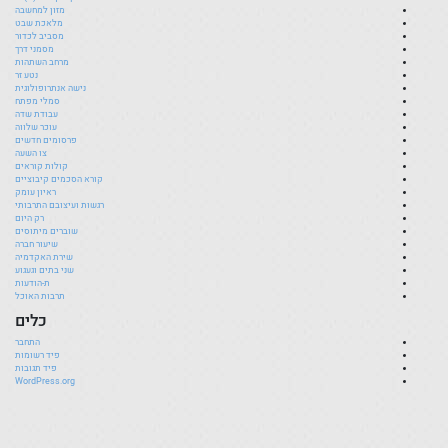
מזון למחשבה
מלאכת שבט
מסביב לכדור
מסמני דרך
מרחב השתהות
נטע זר
נישה אנתרופולוגית
סמלי מפתח
עבודת שדה
עוכר שלווה
פרסומים חדשים
צו השעה
קולות קוראים
קורא הסכמים קיבוציים
ראיון עומק
רגשות ועיצובם התרבותי
רק היום
שוברים מיתוסים
שיעור חברה
שירת האקדמיה
שני בתים וגעגוע
ת-הודעות
תרבות האוכל
כלים
התחבר
פיד רשומות
פיד תגובות
WordPress.org