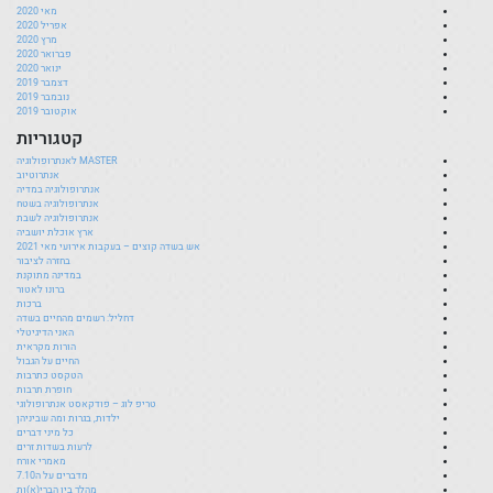
מאי 2020
אפריל 2020
מרץ 2020
פברואר 2020
ינואר 2020
דצמבר 2019
נובמבר 2019
אוקטובר 2019
קטגוריות
MASTER לאנתרופולוגיה
אנתרוטיוב
אנתרופולוגיה במדיה
אנתרופולוגיה בשטח
אנתרופולוגיה לשבת
ארץ אוכלת יושביה
אש בשדה קוצים – בעקבות אירועי מאי 2021
בחזרה לציבור
במדינה מתוקנת
ברונו לאטור
ברכות
דחליל: רשמים מהחיים בשדה
האני הדיגיטלי
הורות מקראית
החיים על הגבול
הטקסט כתרבות
חופרת תרבות
טריפ לוג – פודקאסט אנתרופולוגי
ילדות, בגרות ומה שביניהן
כל מיני דברים
לרעות בשדות זרים
מאמרי אורח
מדברים על ה7.10
מהלך בין הברי(א)ות