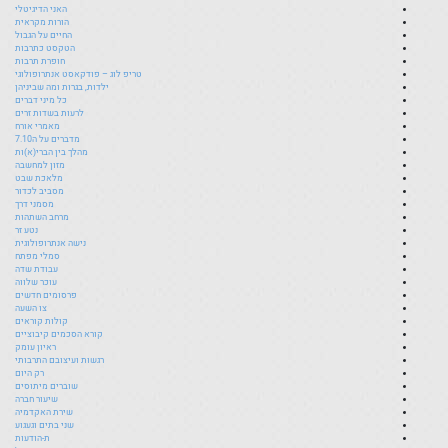
האני הדיגיטלי
הורות מקראית
החיים על הגבול
הטקסט כתרבות
חופרת תרבות
טריפ לוג – פודקאסט אנתרופולוגי
ילדות, בגרות ומה שביניהן
כל מיני דברים
לרעות בשדות זרים
מאמרי אורח
מדברים על ה7.10
מהלך בין הברי(א)ות
מזון למחשבה
מלאכת שבט
מסביב לכדור
מסמני דרך
מרחב השתהות
נטע זר
נישה אנתרופולוגית
סמלי מפתח
עבודת שדה
עוכר שלווה
פרסומים חדשים
צו השעה
קולות קוראים
קורא הסכמים קיבוציים
ראיון עומק
רגשות ועיצובם התרבותי
רק היום
שוברים מיתוסים
שיעור חברה
שירת האקדמיה
שני בתים וגעגוע
ת-הודעות