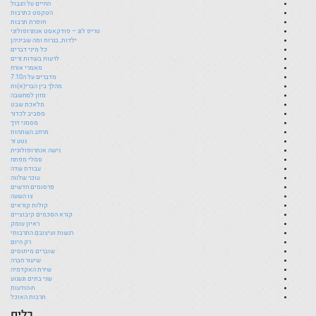
החיים על הגבול
הטקסט כתרבות
חופרת תרבות
טריפ לוג – פודקאסט אנתרופולוגי
ילדות, בגרות ומה שביניהן
כל מיני דברים
לרעות בשדות זרים
מאמרי אורח
מדברים על ה7.10
מהלך בין הברי(א)ות
מזון למחשבה
מלאכת שבט
מסביב לכדור
מסמני דרך
מרחב השתהות
נטע זר
נישה אנתרופולוגית
סמלי מפתח
עבודת שדה
עוכר שלווה
פרסומים חדשים
צו השעה
קולות קוראים
קורא הסכמים קיבוציים
ראיון עומק
רגשות ועיצובם התרבותי
רק היום
שוברים מיתוסים
שיעור חברה
שירת האקדמיה
שני בתים וגעגוע
ת-הודעות
תרבות האוכל
כלים