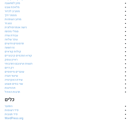
מזון למחשבה
מלאכת שבט
מסביב לכדור
מסמני דרך
מרחב השתהות
נטע זר
נישה אנתרופולוגית
סמלי מפתח
עבודת שדה
עוכר שלווה
פרסומים חדשים
צו השעה
קולות קוראים
קורא הסכמים קיבוציים
ראיון עומק
רגשות ועיצובם התרבותי
רק היום
שוברים מיתוסים
שיעור חברה
שירת האקדמיה
שני בתים וגעגוע
ת-הודעות
תרבות האוכל
כלים
התחבר
פיד רשומות
פיד תגובות
WordPress.org