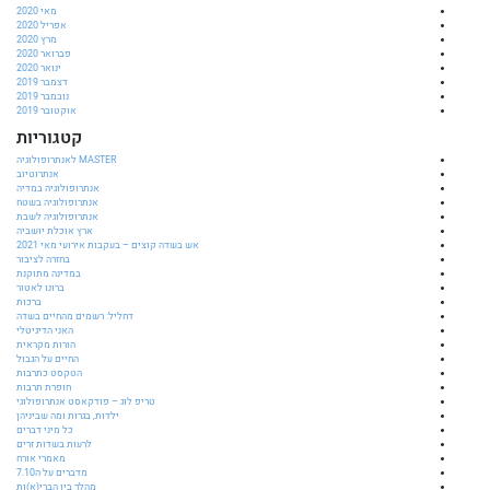
מאי 2020
אפריל 2020
מרץ 2020
פברואר 2020
ינואר 2020
דצמבר 2019
נובמבר 2019
אוקטובר 2019
קטגוריות
MASTER לאנתרופולוגיה
אנתרוטיוב
אנתרופולוגיה במדיה
אנתרופולוגיה בשטח
אנתרופולוגיה לשבת
ארץ אוכלת יושביה
אש בשדה קוצים – בעקבות אירועי מאי 2021
בחזרה לציבור
במדינה מתוקנת
ברונו לאטור
ברכות
דחליל: רשמים מהחיים בשדה
האני הדיגיטלי
הורות מקראית
החיים על הגבול
הטקסט כתרבות
חופרת תרבות
טריפ לוג – פודקאסט אנתרופולוגי
ילדות, בגרות ומה שביניהן
כל מיני דברים
לרעות בשדות זרים
מאמרי אורח
מדברים על ה7.10
מהלך בין הברי(א)ות