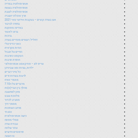
אנתרופולוגיה במדיה
אנתרופולוגיה בשטח
אנתרופולוגיה לשבת
ארץ אוכלת יושביה
אש בשדה קוצים – בעקבות אירועי מאי 2021
בחזרה לציבור
במדינה מתוקנת
ברונו לאטור
ברכות
דחליל: רשמים מהחיים בשדה
האני הדיגיטלי
הורות מקראית
החיים על הגבול
הטקסט כתרבות
חופרת תרבות
טריפ לוג – פודקאסט אנתרופולוגי
ילדות, בגרות ומה שביניהן
כל מיני דברים
לרעות בשדות זרים
מאמרי אורח
מדברים על ה7.10
מהלך בין הברי(א)ות
מזון למחשבה
מלאכת שבט
מסביב לכדור
מסמני דרך
מרחב השתהות
נטע זר
נישה אנתרופולוגית
סמלי מפתח
עבודת שדה
עוכר שלווה
פרסומים חדשים
צו השעה