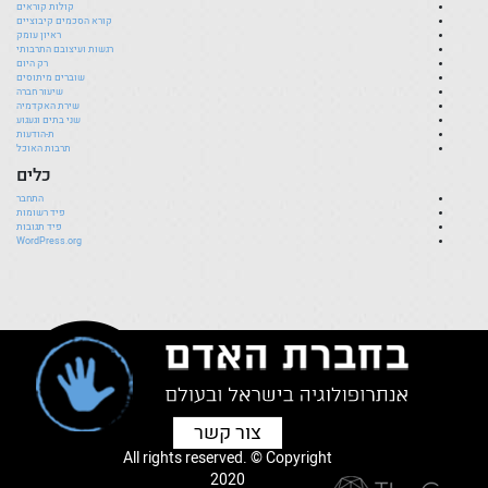
קולות קוראים
קורא הסכמים קיבוציים
ראיון עומק
רגשות ועיצובם התרבותי
רק היום
שוברים מיתוסים
שיעור חברה
שירת האקדמיה
שני בתים וגעגוע
ת-הודעות
תרבות האוכל
כלים
התחבר
פיד רשומות
פיד תגובות
WordPress.org
צור קשר
All rights reserved. © Copyright
2020