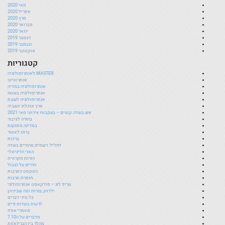
מאי 2020
אפריל 2020
מרץ 2020
פברואר 2020
ינואר 2020
דצמבר 2019
נובמבר 2019
אוקטובר 2019
קטגוריות
MASTER לאנתרופולוגיה
אנתרוטיוב
אנתרופולוגיה במדיה
אנתרופולוגיה בשטח
אנתרופולוגיה לשבת
ארץ אוכלת יושביה
אש בשדה קוצים – בעקבות אירועי מאי 2021
בחזרה לציבור
במדינה מתוקנת
ברונו לאטור
ברכות
דחליל: רשמים מהחיים בשדה
האני הדיגיטלי
הורות מקראית
החיים על הגבול
הטקסט כתרבות
חופרת תרבות
טריפ לוג – פודקאסט אנתרופולוגי
ילדות, בגרות ומה שביניהן
כל מיני דברים
לרעות בשדות זרים
מאמרי אורח
מדברים על ה7.10
מהלך בין הברי(א)ות