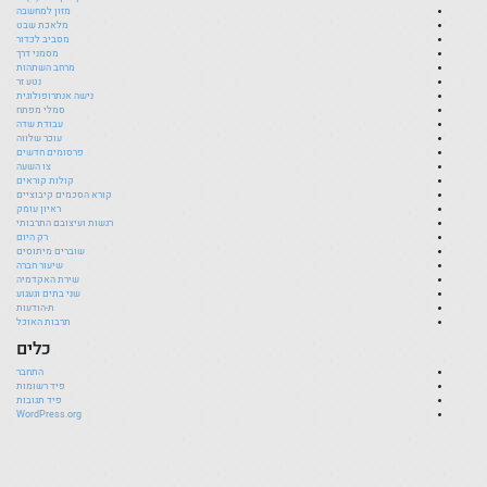
מזון למחשבה
מלאכת שבט
מסביב לכדור
מסמני דרך
מרחב השתהות
נטע זר
נישה אנתרופולוגית
סמלי מפתח
עבודת שדה
עוכר שלווה
פרסומים חדשים
צו השעה
קולות קוראים
קורא הסכמים קיבוציים
ראיון עומק
רגשות ועיצובם התרבותי
רק היום
שוברים מיתוסים
שיעור חברה
שירת האקדמיה
שני בתים וגעגוע
ת-הודעות
תרבות האוכל
כלים
התחבר
פיד רשומות
פיד תגובות
WordPress.org