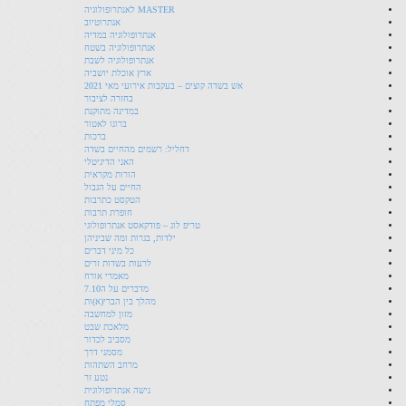
MASTER לאנתרופולוגיה
אנתרוטיוב
אנתרופולוגיה במדיה
אנתרופולוגיה בשטח
אנתרופולוגיה לשבת
ארץ אוכלת יושביה
אש בשדה קוצים – בעקבות אירועי מאי 2021
בחזרה לציבור
במדינה מתוקנת
ברונו לאטור
ברכות
דחליל: רשמים מהחיים בשדה
האני הדיגיטלי
הורות מקראית
החיים על הגבול
הטקסט כתרבות
חופרת תרבות
טריפ לוג – פודקאסט אנתרופולוגי
ילדות, בגרות ומה שביניהן
כל מיני דברים
לרעות בשדות זרים
מאמרי אורח
מדברים על ה7.10
מהלך בין הברי(א)ות
מזון למחשבה
מלאכת שבט
מסביב לכדור
מסמני דרך
מרחב השתהות
נטע זר
נישה אנתרופולוגית
סמלי מפתח