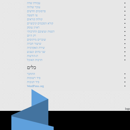
עבודת שדה
עוכר שלווה
פרסומים חדשים
צו השעה
קולות קוראים
קורא הסכמים קיבוציים
ראיון עומק
רגשות ועיצובם התרבותי
רק היום
שוברים מיתוסים
שיעור חברה
שירת האקדמיה
שני בתים וגעגוע
ת-הודעות
תרבות האוכל
כלים
התחבר
פיד רשומות
פיד תגובות
WordPress.org