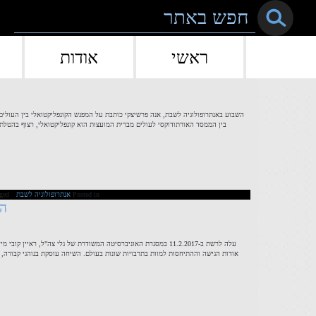
Skip to conten
ראשי
אודות
בין הממסד האורתודוקסי לעולים מברית המועצות הוא קונפליקטואלי, רצוף בהטלת
Posted in
אנתרופולוגיה לשבת
ged
המ
עלה לרשת ב-11.2.2017 במסגרת האוניברסיטה המשודרת של גלי צה"ל, רא
אודות הגישה וההתיחסות למוות בתרבויות שונות בעולם. השיחה עוסקת בנוהגי קבורה, 