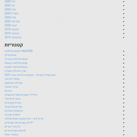
יולי 2020
יוני 2020
מאי 2020
אפריל 2020
מרץ 2020
פברואר 2020
ינואר 2020
דצמבר 2019
נובמבר 2019
אוקטובר 2019
קטגוריות
MASTER לאנתרופולוגיה
אנתרוטיוב
אנתרופולוגיה במדיה
אנתרופולוגיה בשטח
אנתרופולוגיה לשבת
ארץ אוכלת יושביה
אש בשדה קוצים – בעקבות אירועי מאי 2021
בחזרה לציבור
במדינה מתוקנת
ברונו לאטור
ברכות
דחליל: רשמים מהחיים בשדה
האני הדיגיטלי
הורות מקראית
החיים על הגבול
הטקסט כתרבות
חופרת תרבות
טריפ לוג – פודקאסט אנתרופולוגי
ילדות, בגרות ומה שביניהן
כל מיני דברים
לרעות בשדות זרים
מאמרי אורח