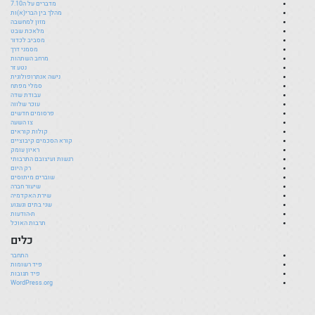
מדברים על ה7.10
מהלך בין הברי(א)ות
מזון למחשבה
מלאכת שבט
מסביב לכדור
מסמני דרך
מרחב השתהות
נטע זר
נישה אנתרופולוגית
סמלי מפתח
עבודת שדה
עוכר שלווה
פרסומים חדשים
צו השעה
קולות קוראים
קורא הסכמים קיבוציים
ראיון עומק
רגשות ועיצובם התרבותי
רק היום
שוברים מיתוסים
שיעור חברה
שירת האקדמיה
שני בתים וגעגוע
ת-הודעות
תרבות האוכל
כלים
התחבר
פיד רשומות
פיד תגובות
WordPress.org