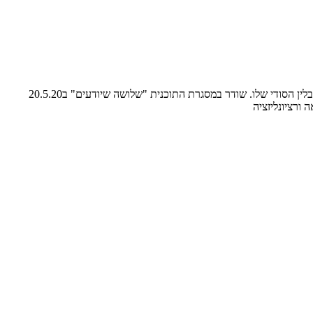
נמרוד לוז על דברים שיכולנו ללמוד במשבר הקורונה – הפעם על חשיבות הזמן באוכל ובבישול וכיצד הזמן המודרני האינטינסבי גורם לאוכל לאבד את התבלין הסודי שלו. שודר במסגרת התוכנית "שלושה שיודעים" ב20.5.20