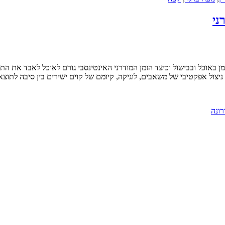
ני
רונה