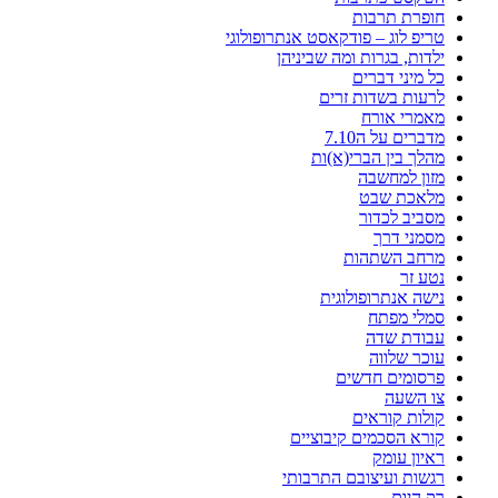
חופרת תרבות
טריפ לוג – פודקאסט אנתרופולוגי
ילדות, בגרות ומה שביניהן
כל מיני דברים
לרעות בשדות זרים
מאמרי אורח
מדברים על ה7.10
מהלך בין הברי(א)ות
מזון למחשבה
מלאכת שבט
מסביב לכדור
מסמני דרך
מרחב השתהות
נטע זר
נישה אנתרופולוגית
סמלי מפתח
עבודת שדה
עוכר שלווה
פרסומים חדשים
צו השעה
קולות קוראים
קורא הסכמים קיבוציים
ראיון עומק
רגשות ועיצובם התרבותי
רק היום