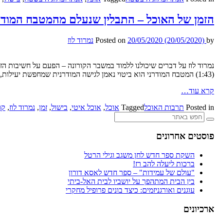
הזמן של האוכל – התבלין שנעלם מהמטבח המודר
by
(20/05/2020)
20/05/2020
Posted on
נמרוד לוז
(1:43) המטבח המודרני הוא ביטוי נאמן לגישה המודרנית שמחפשת יעילות, ניצול אפקטיבי של משאבים, לוגיקה, קיומם של קוים ישירים בין סיבה לתוצאה ורציונליזציה
קרא עוד…
Posted in
תרבות האוכל
Tagged
אוכל
,
אוכל איטי
,
בישול
,
זמן
,
נמרוד לוז
,
קו
פוסטים אחרונים
השקת ספר חדש לחן משגב וגילי הרטל
ברכות ליעלה להב רז!
"עולם של עמידות" – ספר חדש לאסא דורון
בין הבית המתהפך על יושביו לבית האל-ביתי
עוגנים ואורגניזמים: כיצד בונים פרופיל מחקרי
ארכיונים