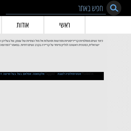
Skip to conten
ראשי
אודות
הפרנסה היא האחריות של
כיצד נשים מוסלמיות קרייריסטיות מפרשות ופועלות אל מול הצפיות של עצמן, של בעליהן ו
ישראלית, כסנונית ראשונה לגליון מיוחד על קריירה בקרב נשים דתיות. במאמר ״הפרנסה
Posted in
אנתרופולוגיה לשבת
Tagged
אלקוואמה
,
אסלאם
,
בעל
,
בעל ואישה
,
דת