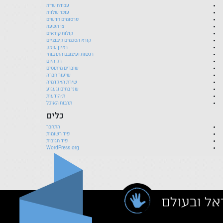
עבודת שדה
עוכר שלווה
פרסומים חדשים
צו השעה
קולות קוראים
קורא הסכמים קיבוציים
ראיון עומק
רגשות ועיצובם התרבותי
רק היום
שוברים מיתוסים
שיעור חברה
שירת האקדמיה
שני בתים וגעגוע
ת-הודעות
תרבות האוכל
כלים
התחבר
פיד רשומות
פיד תגובות
WordPress.org