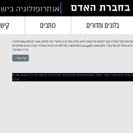
תגית:
פטריארכיה
בלוגים ומדורים
כותבים
קישו
 בעלי – תפישות של נשים קרייריסטיות מוסלמיות
by
(05/07/2024)
04/07/2024
Posted on
בחברת האדם
של סביבתן? עמליה סער כותבת על מאמר חדש שלה ושל ערין הווארי ונור פלאח, אשר פורסם בסוציולוגיה
 היא האחריות של בעלי: אלקוואמה (القوامة) והאדפטציה של תסריט החוזה המגדרי בקרב נשים מוסלמיות
קרייריסטיות״,
קרא עוד…
,
חוזה
,
חוזה מגדרי
,
מגדר
,
נשים
,
נשים מוסלמיות
,
פטריארכיה
,
פטריארכלי
,
פרנסה
,
קריירה
,
שוויון
,
תסריט
חברתי