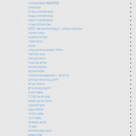
MASTER לאנתרופולוגיה
אנתרוטיוב
אנתרופולוגיה במדיה
אנתרופולוגיה בשטח
אנתרופולוגיה לשבת
ארץ אוכלת יושביה
אש בשדה קוצים – בעקבות אירועי מאי 2021
בחזרה לציבור
במדינה מתוקנת
ברונו לאטור
ברכות
דחליל: רשמים מהחיים בשדה
האני הדיגיטלי
הורות מקראית
החיים על הגבול
הטקסט כתרבות
חופרת תרבות
טריפ לוג – פודקאסט אנתרופולוגי
ילדות, בגרות ומה שביניהן
כל מיני דברים
לרעות בשדות זרים
מאמרי אורח
מדברים על ה7.10
מהלך בין הברי(א)ות
מזון למחשבה
מלאכת שבט
מסביב לכדור
מסמני דרך
מרחב השתהות
נטע זר
נישה אנתרופולוגית
סמלי מפתח