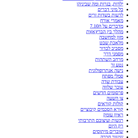
ילדות, בגרות ומה שביניהן
כל מיני דברים
לרעות בשדות זרים
מאמרי אורח
מדברים על ה7.10
מהלך בין הברי(א)ות
מזון למחשבה
מלאכת שבט
מסביב לכדור
מסמני דרך
מרחב השתהות
נטע זר
נישה אנתרופולוגית
סמלי מפתח
עבודת שדה
עוכר שלווה
פרסומים חדשים
צו השעה
קולות קוראים
קורא הסכמים קיבוציים
ראיון עומק
רגשות ועיצובם התרבותי
רק היום
שוברים מיתוסים
שיעור חברה