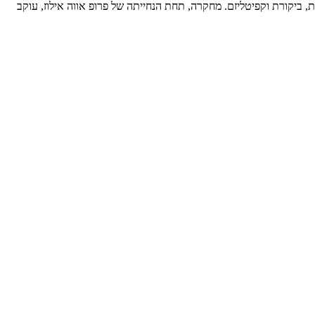
 (EHESS) בפריז, שם היא גם מרצה על צרכנות ואותנטיות, ביקורת וקפיטליזם. מחקרה, תחת הנחייתה של פרופ אווה אילוז, עוקב