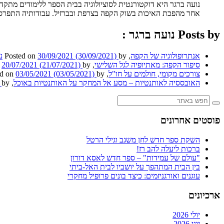
אחר מהפכת האיכות בשוק הקפה בצרפת ובברזיל. עבודותיה התפרסמו ב-Gastronomica ובעיתון הארץ, Le Monde, מגזין השולח
Posts by נועה ברגר :
אנתרופולוגיה של הקפה
,
by
(30/09/2021)
30/09/2021
Posted on
נ
סיפור הקפה: מאתיופיה לגל השלישי
,
by
(21/07/2021)
20/07/2021
n
צורכים מקומי, חולמים על חו"ל
,
by
(03/05/2021)
03/05/2021
ed on
האובססיה לאותנטיות – מסע אל המחקר על האותנטיות באוכל
,
by
)
פוסטים אחרונים
השקת ספר חדש לחן משגב וגילי הרטל
ברכות ליעלה להב רז!
"עולם של עמידות" – ספר חדש לאסא דורון
בין הבית המתהפך על יושביו לבית האל-ביתי
עוגנים ואורגניזמים: כיצד בונים פרופיל מחקרי
ארכיונים
יולי 2026
יוני 2026