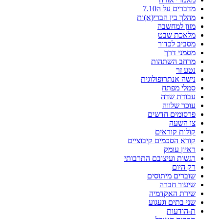
מדברים על ה7.10
מהלך בין הברי(א)ות
מזון למחשבה
מלאכת שבט
מסביב לכדור
מסמני דרך
מרחב השתהות
נטע זר
נישה אנתרופולוגית
סמלי מפתח
עבודת שדה
עוכר שלווה
פרסומים חדשים
צו השעה
קולות קוראים
קורא הסכמים קיבוציים
ראיון עומק
רגשות ועיצובם התרבותי
רק היום
שוברים מיתוסים
שיעור חברה
שירת האקדמיה
שני בתים וגעגוע
ת-הודעות