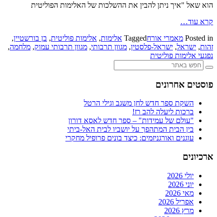
הוא שאל "איך ניתן להבין את ההשלכות של האלימות הפוליטית
קרא עוד…
Posted in
מאמרי אורח
Tagged
אלימות
,
אלימות פוליטית
,
בן בורשטיין
,
זהות
,
ישראל
,
ישראל-פלסטין
,
מגוון תרבותי
,
מגוון תרבותי עמוק
,
מלחמה
,
נפגעי אלימות פוליטית
פוסטים אחרונים
השקת ספר חדש לחן משגב וגילי הרטל
ברכות ליעלה להב רז!
"עולם של עמידות" – ספר חדש לאסא דורון
בין הבית המתהפך על יושביו לבית האל-ביתי
עוגנים ואורגניזמים: כיצד בונים פרופיל מחקרי
ארכיונים
יולי 2026
יוני 2026
מאי 2026
אפריל 2026
מרץ 2026