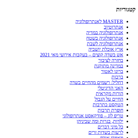
קטגוריות
MASTER לאנתרופולוגיה
אנתרוטיוב
אנתרופולוגיה במדיה
אנתרופולוגיה בשטח
אנתרופולוגיה לשבת
ארץ אוכלת יושביה
אש בשדה קוצים – בעקבות אירועי מאי 2021
בחזרה לציבור
במדינה מתוקנת
ברונו לאטור
ברכות
דחליל: רשמים מהחיים בשדה
האני הדיגיטלי
הורות מקראית
החיים על הגבול
הטקסט כתרבות
חופרת תרבות
טריפ לוג – פודקאסט אנתרופולוגי
ילדות, בגרות ומה שביניהן
כל מיני דברים
לרעות בשדות זרים
מאמרי אורח