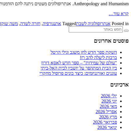
Anthropology and Humanism. אנתרופולוגים מעטים ניתנה להם הזדמנות לחזור ולתעד כעבור שנים את שדות המחקר המוקדמים והמאוחרים יותר בקריירת עבודתם, עליהם דיווחו בזמנו בספרים
קרא עוד…
Posted in
אנתרופולוגיה לשבת
Tagged
אתנגורפיה
,
חזרה לשדה
,
משה שוקד
פוסטים אחרונים
השקת ספר חדש לחן משגב וגילי הרטל
ברכות ליעלה להב רז!
"עולם של עמידות" – ספר חדש לאסא דורון
בין הבית המתהפך על יושביו לבית האל-ביתי
עוגנים ואורגניזמים: כיצד בונים פרופיל מחקרי
ארכיונים
יולי 2026
יוני 2026
מאי 2026
אפריל 2026
מרץ 2026
פברואר 2026
ינואר 2026