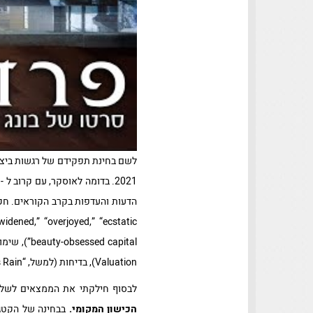
לשם בחינת תפקידם של רגשות ביצירת סטיגמ
הדעות והעדפות בקרב הקוראים. חקר
Valuation), בדיחות (למשל, “A Strong Forecast for Korean Pop’s Rain”), מסרים ויזואליים כמו תמונות של מעריצים מתלהבים ועוד.
לבסוף חילקתי את הממצאים לשלו
הכישון המקומי.
בבחינה של הקטגו