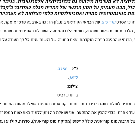
זציה לא מערבית הידועה גם כגלובליזציה אלטרנטיבית. בניגוד ל
כול, מבט מעמיק על הטון הרגשי של המדיה מגלה שמדובר ב"קבלת
פת סטיגמטיזציה סמויה ואמביוולנטיות כלפי הצלחות לא מערביות
פרזיטים
של הבמאי הקוריאני בונג ג'ון-הו זכה בארבעה פרסי אוסקר, 
, מלבד תחושת גאווה ושמחה, חוויתי הלם והפתעה אשר לוו באופטימיות שהתרב
, הבנתי שהחגיגה הייתה מוקדמת ועצם החוויה של רגשות עזים כל כך מעידה על 
ד״ר
אירה
ליאן
.
צילום:
ברונו שרביט
סביב לעולם חוגגת יצירות תרבותיות קוראניות וטוענת שאלו מהוות הוכחה לג
יד אחרת. בכדי להבין את התופעה, אני שואלת מה ניתן ללמוד באמצעות המסגר
 תרבות פופ קוריאנית כולל קייפופ (מוזיקת פופ קוריאנית), סדרות, קולנוע ו