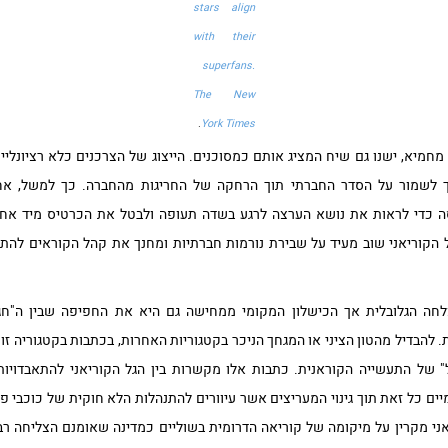
stars align
with their
superfans.
The New
.
York Times
לא מחמיא, ישנו גם שיח המציג אותם כמסוכנים. הייצוג של הצרכנים כלא רציונל
כך לשמור על הסדר החברתי תוך הרחקה של החריגות מהחברה. כך למשל, 
 כדי לראות את נושא הערצה לרגע בשדה תעופה ולבטל את הכרטיס מיד אחר
ל הקוריאני שוב מעיד על שבירת נורמות חברתיות ומחנך את קהל הקוראים להתנ
חה הגלובלית אך הכישלון המקומי ממחישה גם היא את החפיפה שבין ה"חגי
להבדיל מהטון הציני או המגחך הניכר בקטגוריות האחרות, בכתבות בקטגוריה זו
 של התעשייה הקוראנית. כתבות אלו מקשרות בין הגל הקוריאני להתאבדויות, 
יים כל זאת תוך גינוי המעריצים אשר עיוורים להתנהלות הלא חוקית של כוכבי פופ
ני מקרין על מיקומה של קוריאה הדרומית בשוליים כמדינה שאומנם הצליחה רב