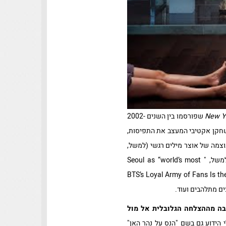
New Y
שפורסמו בין השנים 2002-
גלובלית והן שחקן אקטיבי המעצב את התפיסות,
וצמה של אוצר מילים רגשי (למשל,
the fan “looked awe-struck,” “his eyes widened,” “overjoyed,” “ecstatic”), שימוש בהגזמות ודרמטיזציה (למשל, " Seoul as “world’s most
BTS’s Loyal Army of Fans Is the Secret Weapon Behind a $4 Bil
זבה מההצלחה הגלובלית אל מול
הידוע גם בשם "הנס על נהר האן"