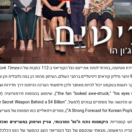
ה, בחרתי לנתח את ייצוג הגל הקוריאני ב-112 כתבות של ה-
ork Times
2021. בדומה לאוסקר, עם קרוב ל -9 וחצי מיליון קוראים דיגיטליים ברחבי העולם, העיתון מהווה הן במה 
 רגשות בטקסט יכול להיות מאתגר ולכן חיפשתי הערכה הניתנת דרך תדירות וע
beauty-obsessed capital”), שימוש והדגשה של מספרים גבוהים (למשל, “lion
ש קטגוריות:
היקסמות נוכח ה"נס" התרבותי, עניין ועיסוק במעריצים ואכ
ריה הראשונה, מצאתי שהקסם של הגל הקוריאני הוצג כהמשך של הנס הכלכלי 