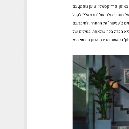
 באופן פרדוקסאלי, טוען גופמן, גם
ל חוסר יכולת של "נורמאלי" לקבל
ים ב"ענישה" על ההפרה. לפיכך, גם
היא הכרה בכך שהאחר, במילים של
כמונו." גופמן קורא לקבלה חלקית זאת "קבלת פנטום" (“phantom acceptance”) כאשר מדידת הטון הרגשי היא