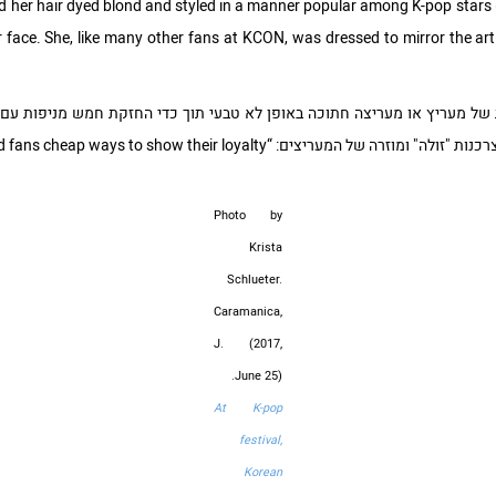
 her hair dyed blond and styled in a manner popular among K-pop stars (
 face. She, like many other fans at KCON, was dressed to mirror the art
ת של מעריץ או מעריצה חתוכה באופן לא טבעי תוך כדי החזקת חמש מניפות עם
“Merchandise booths offered fans cheap ways to show their loyalty.”
Photo by
Krista
Schlueter.
Caramanica,
J. (2017,
June 25).
At K-pop
festival,
Korean