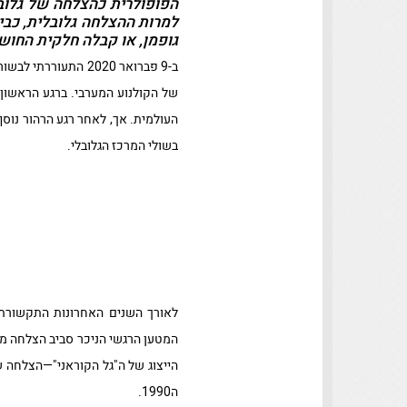
הפופולרית כהצלחה של גלובלי
למרות ההצלחה גלובלית, כבי
גופמן, או קבלה חלקית החוש
ב-9 פברואר 2020 התעוררתי לבשורה כי הסרט
של הקולנוע המערבי. ברגע הראשון
העולמית. אך, לאחר רגע הרהור נוסף
בשולי המרכז הגלובלי.
לאורך השנים האחרונות התקשורת מ
המטען הרגשי הניכר סביב הצלחה מע
הייצוג של ה"גל הקוראני"—הצלחה של
ה1990.