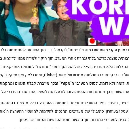
ח באופן עקבי משתמש במונחי "פיתוח" ו"קדמה". כך, תוך השוואה להתפתחות כלכ
ית מוצגת כריצה בלתי נגמרת אחרי המערב, תוך חיקוי ולמידה ממנו. לדוגמא, ב
הצלחה הלא מערבית, הייצוג של הגל הקוריאני "מתורגם" למונחים אמריקאים. ז
וכוכבים אמריקאיים (למשל, תיאור של כוכבי קייפופ כהתגלמות מחד
ת, דומה ולא דומה, לפופ המערבי ה"מקורי" ובכך מייצרת קבלת פנטום וממקמ
ת השוני ובכך ממתנת את ההפתעה וההלם על מנת להשיב את הסדר ההיררכי על כנ
צים, ראיתי כיצד המעריצים עצמם ותופעת ההערצה ככלל מוצגים כהתנהגות
סקו בעיוורון סימבולי של מעריצים המנסים להידמות למושאי ההערצה ה"אחר
בים למעריצי התרבות תוך הדגשת חוסר הטבעיות והגיחוך שבניסיון: