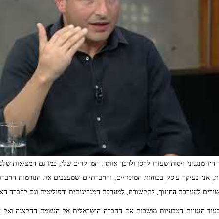
היו מנגנוני ויסות שעזרו לרסן ולרכך אותה. המחקרים שלי, כמו גם המציאות שלנ
סות, אני בעיקר עוסק בכוחות המוסדיים, והחברתיים שמעצבים את הנורמות החברת
קשורים למערכת החינוך, לתקשורת, למערכת המנהיגותית והפוליטית וגם לחברה הא
עוד הנטיות הטבעיות מושכות את החברה הישראלית אל העצמת ההקצנה ואל הפ