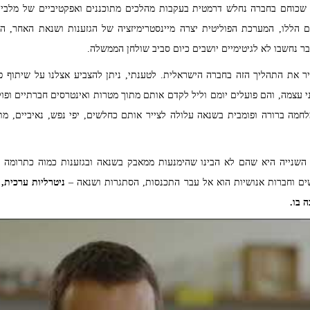
 שכוחם בחברה נחלש דרמטית בעקבות מהלכים מתוכננים ואפקטיביים של מלבי
ם הללו, המערכת הפוליטית יצרה מיינסטרימיזציה של הגזענות ושנאת האחר, הש
ר נחשבו לא לגיטימיים יושבים כיום סביב שולחן הממשלה.
יר את התהליך הזה בחברה הישראלית. לטענתי, ניתן להצביע אצלנו על שיתוף 
עצמה, והם פועלים יומם וליל לקדם אותם מתוך מטרות ואינטרסים חברתיים ופולי
חמה ברורה ופומבית בשנאה עלולה לצייר אותם כחלשים, יפי נפש, נאיביים, מתו
שנייה היא שהם לא הבינו שהימנעות ממאבק בשנאה ובגזענות כמוה כתרומה לק
ם וחברות אנושיות הוא אל עבר התכנסות, הסתגרות ושנאה –
ניטרליות ערכית,
ה בו.