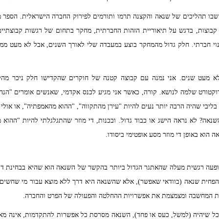
 שבו תהליכים של שנאה והקצנה תרמו ותורמים לפירוק החברה הישראלית. הספר 
 קבוצות, בדגש על תיאוריית הזהות החברתית, מחקר בתחום של רגשות קבוצתיים ו
נוי חברתי. חלק גדול מהמחקר בוצע במעבדה שלי לאורך השנים, אבל לא מעט ממ
א מעט שנים. אני נמנה עם קבוצה קטנה של חוקרים שהקדישו חלק ניכר מה
טורט שלמה לנושא. קורה, כאשר אני מגיע לכנס אקדמי, שאנשים אומרים "הנה 
בליבי שהיה הרבה יותר נעים להיות "עירן מהתקווה", "ההוא מהאמפתיה", או אולי א
אה? לא נראה הישג או כבוד גדול. ובכנות, די מוזר שהתגלגלתי להיות "ההוא מ
 הוא באופן די מוזר מסע אופטימי ביסודו.
ופעה רגשית מעלה שהאתגר הגדול ביותר בהקשר של השנאה הוא שהיא בבחינת דר
להפחית שנאה (בוודאי שאפשר), אלא שהשנאה היא דרך ללא מוצא עבור מי שחשים ב
ת המחשבה ומצמצמת את אפשרויות ההחלטה והפעולה של הפרט והחברה.
ככל שיהיה (למשל, כעס או פחד), השנאה מסרסת כל אפשרות להתקדמות, אינה מא