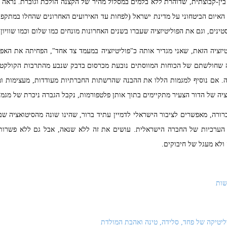
ן-קבוצתית, שדוהרת ללא בלמים במסלול מהיר של הקצנה הולכת וגוברת. נראה 
איום הביטחוני על מדינת ישראל (לפחות עד האירועים האחרונים שהחלו במתקפ
נים, וגם את הפוליטיזציה שעברו בשנים האחרונות מונחים כמו שלום וכמו שוויון
זציה הזאת, שאני מגדיר אותה כ"פוליטיזציה במעמד צד אחד", הפחיתה את האפ
אה שחולשתם של הכוחות המווסתים נובעת מכרסום בדבק שנבע מהתרבות הקולקטיב
 אם נוסיף למגמות הללו את ההבנה שהרשתות החברתיות מעודדות, מעצימות ומל
זציה של הדור הצעיר מתקיימים בתוך אותן פלטפורמות, נקבל הגברה ניכרת של מג
ורה, מאפשרים לציבור הישראלי לדמיין עתיד ברור, שהינו שונה מהסיטואציה שבת
ת הערכיות של החברה הישראלית. עושים את זה ללא שנאה, אבל גם ללא פשרו
ולא מעגל של חיבוקים.
שות
וליטיקה של פחד, סלידה, טינה ואהבת המולדת