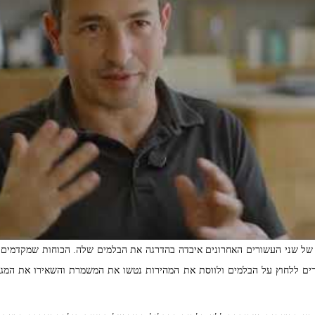
 שני העשורים האחרונים איבדה בהדרגה את הבלמים שלה. הכוחות שמקדמים גז
מורים ללחוץ על הבלמים ולווסת את המהירות נטשו את המשמרת והשאירו את המג