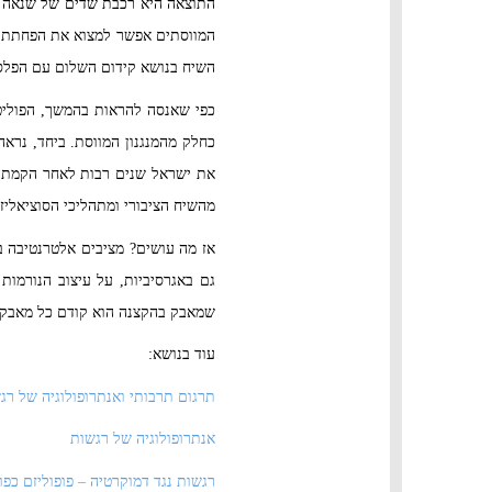
התוצאה היא רכבת שדים של שנאה בי
המווסתים אפשר למצוא את הפחתת ה
השיח בנושא קידום השלום עם הפלסטי
כפי שאנסה להראות בהמשך, הפוליטי
כחלק מהמנגנון המווסת. ביחד, נר
את ישראל שנים רבות לאחר הקמתה.
מהשיח הציבורי ומתהליכי הסוציאלי
אז מה עושים? מציבים אלטרנטיבה בר
גם באגרסיביות, על עיצוב הנורמו
שמאבק בהקצנה הוא קודם כל מאבק 
עוד בנושא:
תרגום תרבותי ואנתרופולוגיה של רג
אנתרופולוגיה של רגשות
רגשות נגד דמוקרטיה – פופוליזם כפ