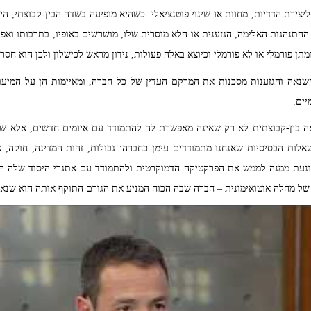
צירת הדדיות, מחוות או שינוי פוטנציאלי. כשהיא מופיעה בשדה הבין-קבוצתי, היא
ההתנהגות האלימה, הגזענית או הלא מוסרית שלו, מושרשים באופיו, בתרבותו ואפילו ב
תן פורמלי או לא פורמלי וכיוצא באלה פעולות, נידון מראש לכישלון ולכן הוא חס
שנאה והגזענות מסכנות את המרקם העדין של כל חברה, ומאיימות הן על המיעו
יים.
 בין-קבוצתית לא רק שאינה מאפשרת לה להתמודד עם איומים חדשים, אלא שה
ת הבסיסיות שאנחנו מתמודדים עימן כחברה: גבולות, זהות המדינה, חוקה, איזון
מונעת ממנה לממש את הפרקטיקה הדמוקרטית ולהתמודד עם אתגרי היסוד שלה ה
 של מחלה אוטואימונית – חברה שבה הכוח המניע את הגורם התוקף אותה הוא שנא