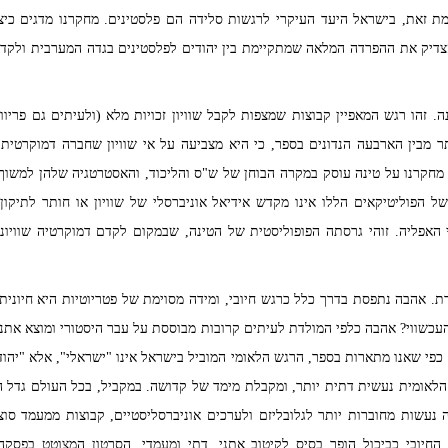
מת זאת, בישראל היעד העיקרי לרגשות סלידה הם פלסטינים. מחקרנו מדגים כיצ
צדיק את ההפרדה המלאה שמתקיימת בין יהודים לפלסטינים בגדה המערבית ולקדם 
 זהו רגש המאפיין קבוצות שמצפות לקבל שוויון זכויות מלא (ולעיתים גם פריוויל
 מבין הארבעה הנדונים בספר, כי היא מצביעה על אי שוויון שחברה דמוקרטית צ
מחקרנו על טינה עוסק במקרה הבוחן של ש"ס והליכוד, והאסטרטגיה שלהן למשו
ל הפוליטיקאים הללו אינו מקדש אידיאל אוניברסלי של שוויון או חותר לתיקון
 האפליה. זוהי גרסתה הפופוליסטית של הטינה, שבמקום לקדם דמוקרטיה שוויונ
 אהבה נתפסת בדרך כלל כרגש חיובי, ומידה מסוימת של פטריוטיות היא חיונית 
העכשווי? אהבה כלפי המולדת לעיתים קרובות מבוססת על עבר היסטורי ומוצא אתני
הלאומית נעשית דתית יותר, ומקבלת מימד של קדושה. במקביל, בכל העולם גדל ה
 נעשות מחוברות יותר לגלובליזם ולערכים אוניברסליסטיים, קבוצות ממעמד סוצי
החיובי כביכול הופך בסיס לקיטוב אתני, דתי ומעמדי. הסרטון המצוטט בפסק