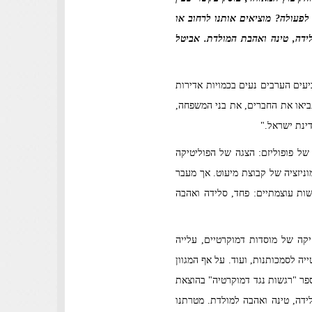
 לפעולה? מוציאים אותנו לרחוב או
ידה, טינה ואהבת המולדת. אביטל
יעים הערבים נעים בכמויות אדירות
נו יש צו 8. לנו יש רק אתכם. צאו לקלפי, תביאו את החברים, את בני המשפחה,
דינת ישראל."
של פופוליזם: הצגה של הפוליטיקה
וניזציה של קבוצת מיעוט. אך מעבר
שות עוצמתיים: פחד, סלידה ואהבה
יקה של מוסדות דמוקרטיים, עלייה
ייה לסמכותנות, ועוד. על אף המגוון
פר "רגשות נגד דמוקרטיה" בהוצאת
לידה, טינה ואהבה למולדת. מטרתנו