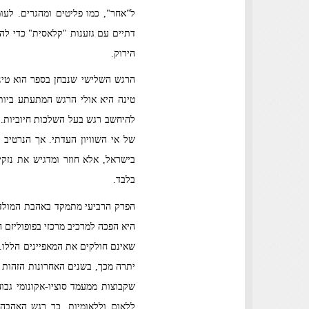
ל"אחר", כמו פליטים ומהגרים. לעו
דתיים עם גזענות "קלאסית" כדי לה
הירוק.
הרגש השלישי שנבחן בספר הוא טינה.
טינה היא אולי הרגש המתעתע ביותר
להיחשב רגש בעל השלכות חיוביות. 
של אי השוויון העדתי. אך הנרטיב ש
בישראל, אלא חוזר ומדגיש את נזקי
בלבד.
הפרק הרביעי מתמקד באהבת המולדת.
היא הפכה למרכיב מרכזי בפופוליזם 
יתרה מכך, בשנים האחרונות הזהות 
שקבוצות ממעמד סוציו-אקונומי גבוה
ללאום וללאומיות. כך רגש האהבה 