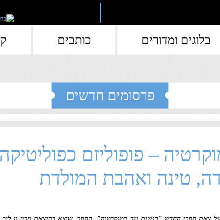
בלוגים ומדורים
כותבים
קי
פרסומים חדשים
וקרטיה – פופוליזם כפוליטיקה
ה, טינה ואהבת המולדת
 על צאת ספרן החדש "רגשות נגד דמוקרטיה". הספר, שיצא בהוצאת מכון ון ליר 