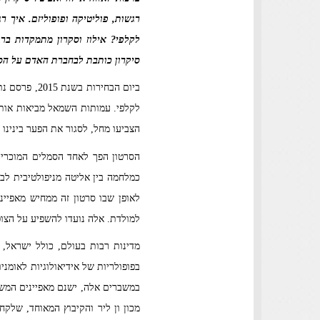
רגשות, פוליטיקה ופופוליזם. איך ר
לקלפי? אילוז וסקרון מתמקדות בר
סיקרון כותבת לבחברת האדם על הס
ביום הבחירות בשנת 2015, פרסם נתניהו
הצביעו מחל, לסגור את הפער בינינ
הסרטון הפך לאחד הסמלים המוכרים 
כמלחמה בין אליטה מניפולטיבית לבי
לאופן שבו סרטון זה ממחיש מאפיינ
למולדת. אלה נועדו להשפיע על הצופ
מדינות רבות בעולם, כולל ישראל, 
בפופולריות של אידיאולוגיות לאומניו
במשברים אלה, ישנם מאפיינים המשו
מכון ון ליר והקיבוץ המאוחד, שלקח