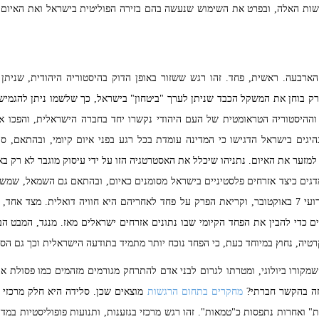
שות האלה, ובפרט את השימוש שנעשה בהם בזירה הפוליטית בישראל ואת האיום ש
הארבעה. ראשית, פחד. זהו רגש ששזור באופן הדוק בהיסטוריה היהודית, שניתן
ק בוחן את המשקל הכבד שניתן לערך "ביטחון" בישראל, כך שלשמו ניתן להגמיש
 וההיסטוריה הטראומטית של העם היהודי נקשרו יחד בחברה הישראלית, והפכו 
היגים בישראל הדגישו כי המדינה עומדת בכל רגע בפני איום קיומי, ובהתאם, ס
למזער את האיום. נתניהו שיכלל את האסטרטגיה הזו על ידי עיסוק מוגבר לא רק באו
ים כיצד אזרחים פלסטיניים בישראל מסומנים כאיום, ובהתאם גם השמאל, שמשת
ובלתי לגיטימי. הספר נכתב לפני אירועי 7 באוקטובר, וקריאת הפרק על פחד לאחריהם היא חוויה דוא
גיים כדי להבין את הפחד הקיומי שבו נתונים אזרחים ישראלים מאז. מנגד, המבט ה
טיה, נחוץ במיוחד כעת, כי הפחד נוכח יותר מתמיד בתודעה הישראלית וכך גם הסכ
מקורו ביולוגי, ומטרתו לגרום לבני אדם להתרחק מגורמים מזהמים כמו פסולת או
זה בהקשר חברתי?
מחקרים בתחום הרגשות
מוצאים שכן. סלידה היא חלק מרכזי ב
" ואחרות נתפסות כ"טמאות". זהו רגש מרכזי בגזענות, ותנועות פופוליסטיות במד