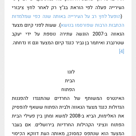
העירייה פעלה לפי הוראת בג"ץ רק לאחר לחץ ציבורי
(
הופעל לחץ רב על העירייה באותה שנה כפי שמלמדות
הכתבות הרבות שפורסמו בנושא
). שעות לפני קיום מצעד
הגאווה ב-2007 הוגשה עתירה נוספת על ידי יעקב
שטרנברג ואיתמר בן גביר כנגד קיום המצעד וגם זו נדחתה.
[4]
לוגו
הבית
הפתוח
האינטרס המשותף של החרדים שהתנגדו להפגנות
הגדולות כנגד מצעד הגאווה ולבית הפתוח ששאף להפסיק
את האלימות, הביא ב-2008 למשא ומתן בין פעילי הבית
הפתוח ונציגי הקהילות החרדיות בירושלים. אם בעבר
המצעד הוא שנתפס כמסוכן, מאותה העת דווקא הכיסוי