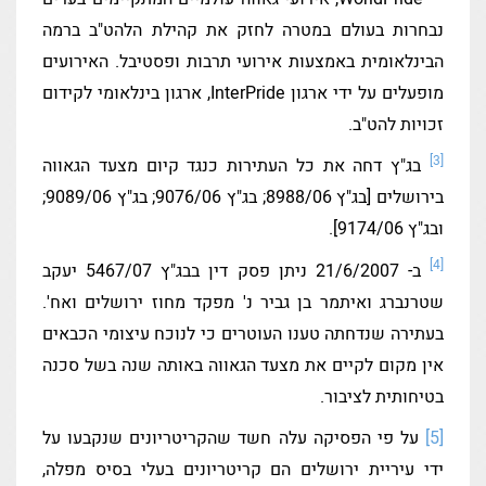
נבחרות בעולם במטרה לחזק את קהילת הלהט"ב ברמה
הבינלאומית באמצעות אירועי תרבות ופסטיבל. האירועים
מופעלים על ידי ארגון InterPride, ארגון בינלאומי לקידום
זכויות להט"ב.
[3]
בג"ץ דחה את כל העתירות כנגד קיום מצעד הגאווה
בירושלים [בג"ץ 8988/06; בג"ץ 9076/06; בג"ץ 9089/06;
ובג"ץ 9174/06].
[4]
ב- 21/6/2007 ניתן פסק דין בבג"ץ 5467/07 יעקב
שטרנברג ואיתמר בן גביר נ' מפקד מחוז ירושלים ואח'.
בעתירה שנדחתה טענו העוטרים כי לנוכח עיצומי הכבאים
אין מקום לקיים את מצעד הגאווה באותה שנה בשל סכנה
בטיחותית לציבור.
[5]
על פי הפסיקה עלה חשד שהקריטריונים שנקבעו על
ידי עיריית ירושלים הם קריטריונים בעלי בסיס מפלה,