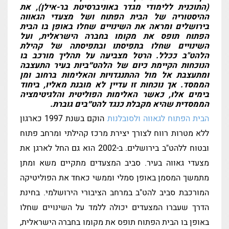
בים
(התוכנית ללימודי מגדר באוניברסיטת בר-אילן), את
ההיסטוריה של הבית הפתוח ושל מצעדי הגאווה
בירושלים ומראה את השינויים שחלו באופן בו הבית
הפתוח תופס את מקומו בחברה הישראלית, ועל
רים
השינויים שחלו בתפיסתו ובתפיסתה של קהילת
הלהט"ב ככלל. הרטל מצביעה על תהליך מורכב בו
הנוכחות הקיימת כיום של הלהט״ביות בעיר התעצבה
ומתעצבת אל מול ההתנגדויות והאלימות ברחוב ומן
יות
הממסד. אך נוכחות זו עדיין לא מובנת מאליו, ביחוד
בימים אלו, כאשר האלימות הפוליטית והלגיטימציה
שה
הממסדית שהיא מקבלת כנגד להט״בים גוברת.
הבית הפתוח לגאווה ולסובלנות
הוקם בשנת 1997 כארגון
ללא מטרות רווח לצורך יצירת מרכז קהילתי ומרחב פתוח
ובטוח ללהט"ב בירושלים. ב-2002 הוא גם החל לארגן את
מצעדי גאווה בעיר. סביב המצעדים מתקיים משא ומתן
מתמשך המסמן באופן סמלי וממשי כאחד את הפוליטיקה
המורכבת סביב להט"ב במרחב הציבורי הירושלמי. בחינת
הדרך שעברו המצעדים יכולה ללמד על השינויים שחלו
באופן בו הבית הפתוח תופס את מקומו בחברה הישראלית,