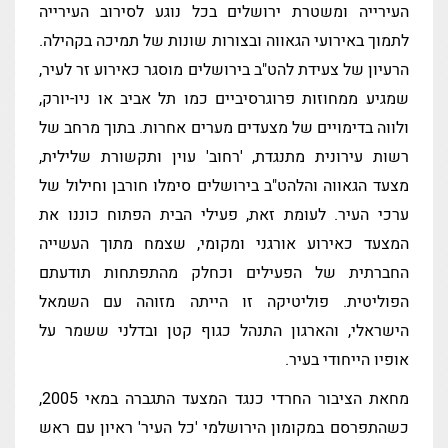
העירייה ומשטרת ירושלים בכל נוגע לסירוב העירייה
לתמוך באירועי הגאווה ובצורות שונות של תמיכה בקהילה.
הרעיון של צעידת להט"ב בירושלים מוסגר כאירוע זר לעיר,
שמגיע ממחוזות פרוגרסיביים כמו תל אביב או ניו-יורק,
ולווה בדימויים של מצעדים מערים אחרות. בתוך מרחב של
רשות עירונית מתנגדת, 'רחוב' עוין ותקשורת שלילית,
מצעד הגאווה והלהט"ב בירושלים סימלו חורבן וחילול של
ערכי העיר. לעומת זאת, פעילי הבית הפתוח כוננו את
המצעד כאירוע אורגני ומקומי, שצמח מתוך העשייה
החברתית של הפעילים וכחלק מהתפתחות תודעתם
הפוליטית. פוליטיקה זו הייתה מזוהה עם השמאל
הישראלי, והארגון התנהל כגוף קטן ובדלני ששמר על
אופיו הייחודי בעיר.
מחאת הציבור החרדי כנגד המצעד התגברה במאי 2005,
כשהתפרסם במקומון הירושלמי 'כל העיר' ראיון עם ראש