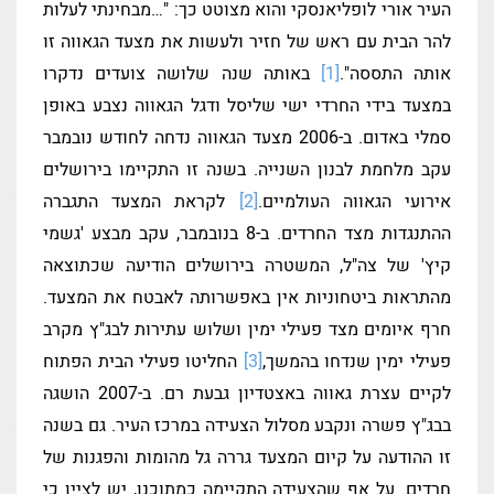
העיר אורי לופליאנסקי והוא מצוטט כך: "…מבחינתי לעלות
להר הבית עם ראש של חזיר ולעשות את מצעד הגאווה זו
אותה התססה".
[1]
באותה שנה שלושה צועדים נדקרו
במצעד בידי החרדי ישי שליסל ודגל הגאווה נצבע באופן
סמלי באדום. ב-2006 מצעד הגאווה נדחה לחודש נובמבר
עקב מלחמת לבנון השנייה. בשנה זו התקיימו בירושלים
אירועי הגאווה העולמיים.
[2]
לקראת המצעד התגברה
ההתנגדות מצד החרדים. ב-8 בנובמבר, עקב מבצע 'גשמי
קיץ' של צה"ל, המשטרה בירושלים הודיעה שכתוצאה
מהתראות ביטחוניות אין באפשרותה לאבטח את המצעד.
חרף איומים מצד פעילי ימין ושלוש עתירות לבג"ץ מקרב
פעילי ימין שנדחו בהמשך,
[3]
החליטו פעילי הבית הפתוח
לקיים עצרת גאווה באצטדיון גבעת רם. ב-2007 הושגה
בבג"ץ פשרה ונקבע מסלול הצעידה במרכז העיר. גם בשנה
זו ההודעה על קיום המצעד גררה גל מהומות והפגנות של
חרדים. על אף שהצעידה התקיימה כמתוכנן, יש לציין כי