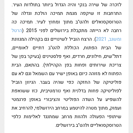
לזכרה של שירה בנקי והיה הגדול ביותר בתולדות העיר.
התרחבות זו שיקפה מגמת תמיכה הולכת וגדלה של
הטרוסקסואלים ולהט"ב מתוך ומחוץ לעיר. תמיכה כה
רחבה לא הייתה מתקבלת בירושלים לפני 2015 (
הרטל
ומשגב, 2021
). הרצח הוביל לשינויים גם בקהילה המגוונת
של הבית הפתוח, הכוללת להט"ב דתיים לאומיים,
דתל"שים, חילונים, חרדים, ואף פלסטינים (בעיקר בפן של
צריכת שירותים ופחות בפן הקהילתי). בהתאם, הבית
הפתוח לא מזוהה כיום באופן ישיר עם השמאל וגם לא עם
פוליטיקה של החזקה כפי שהיה בעבר. הגיוון הוביל
לפוליטיקה פחות בדלנית ואף נורמטיבית, כזו ששואפת
להשפיע על השדה הפוליטי והציבורי באופן פרגמטי
ועמוק, מתוך מטרה להיטמע במרחב הירושלמי, להרחיב את
שיתופי הפעולה ולהוות מרחב שמתנגד לאלימות כלפי
הטרוסקסואליים ולהט"ב בירושלים.