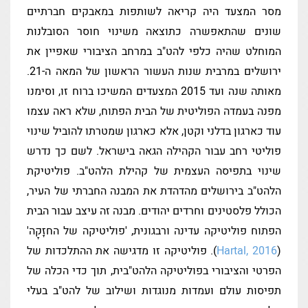
מסר המצעד היה קריאה לשותפות במאבקים חברתיים
שונים שהתאפשרה כתוצאה משינוי חוסר הסובלנות
המוחלט שהיה כלפי להט"ב במרחב הציבורי שאפיין את
ירושלים במרבית שנות העשור הראשון של המאה ה-21.
מאותה שנה ועד 2015 המצעדים המשיכו ברוח זו, וסימנו
מפנה בעמדה הפוליטית של הבית הפתוח, שלא ראה עצמו
עוד כארגון בדלני וקטן, אלא כארגון שמטרתו להוביל שינוי
פוליטי רחב עבור הקהילה הגאה בישראל. לשם כך נדרש
שינוי בתפיסה העצמית של קהילת הלהט"ב. פוליטיקת
הלהט"ב בירושלים מהדהדת את המבנה החברתי של העיר,
הכולל פלסטינים וחרדים יהודים. מבנה זה עיצב עבור הבית
הפתוח פוליטיקה עדינה ורבגונית, 'פוליטיקה של החזָקָה'
(
Hartal, 2016
). פוליטיקה זו מדגישה את ההתלכדות של
הפרטי והציבורי בפוליטיקה הלהט"בית, תוך כדי הכלה של
תפיסות עולם ועמדות מנוגדות ושילוב של להט"ב בעלי