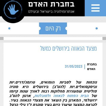
">
Skip to conten
רק היום
מצעד הגאווה בירושלים כמשל
שי
בחברת
ות
31/05/2023
האדם
גים
נוכחות של לסביות הומואים, טרנסג'נדרים.יות
וביסקסואלים.יות (להט"ב) בירושלים היא סוגיה
פוליטית שמעוררת מחלוקות רבות לאורך שנות קיומו
רים
של
הבית הפתוח לגאווה ולסובלנות
, ארגון להט"ב
ירושלמי, המארגן בין השאר את מצעדי הגאווה בעיר.
לקראת המצעד שיערך היום בעיר סוקרת ד"ר גילי הרטל