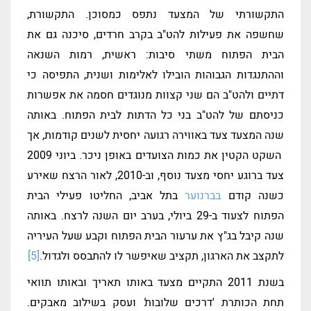
התקשורתי של המצעד נתפס כמסוכן. התקשורת,
שחשפה את פעילות להט"ב בקרב חרדים, סיכנה גם את
הבית הפתוח משתי סיבות: ראשית, רמות השנאה
וההתנגדות הגבוהות הובילו לאלימות ושנית, התפיסה כי
דתיים ולהט"ב הם שני קצוות מנוגדים חסמה את אפשרות
כניסתם של להט"ב בני כל הדתות לבית הפתוח. באותה
שנה המצעד צעד באווירה רגועה יחסית לשנים קודמות, אך
השקט הקטין את כמות הצועדים באופן ניכר. ביוני 2009
צעד ברוגע יחסי מצעד נוסף, וב-2010, לאור הרצח שאירע
כשנה קודם
בברנוער
בתל אביב, החליטו פעילי הבית
הפתוח לצעוד ב-29 ביולי, בערב יום השנה לרצח. באותה
שנה קיבל בג"ץ את ערעור הבית הפתוח וקבע שעל העיריה
לתקצב את הארגון, תקציב שאיפשר לו להתבסס ולגדול.
[5]
בשנת 2011 התקיים מצעד באותו תאריך ובאותו תוואי
תחת הכותרת 'דרכים שלובות
'
ועסק בשילוב מאבקים.