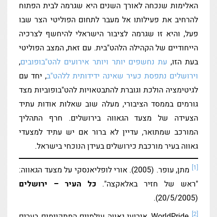
האלימות שנכחה לאורך השנים היא שגרמה לבית הפתוח
להרחיב את פעילותו אל מעבר לתחום הפוליטי הצר שבו
פעל, והיא זו שגרמה לציבור הישראלי להיחשף לצרכיה
הייחודיים של הקהילה הלהט"בית. עם זאת, המצב הפוליטי
בעת הזו,
עת נחשפים יותר ויותר אירועים להט"בופובים
,
וירושלים נתפסת כעיר שאינה ידידותית ללהט"ב
, יחד עם
לגיטימציה הולכת וגוברת להתבטאויות להט"בופוביות מצד
גורמים בממסד הציבורי, מעלה שוב שאלות אודות עתיד
הצעידה של מצעד הגאווה בירושלים. חרף התהליך
המורכב שמתואר, עדיין לא ברור אם יש עתיד למצעדי
גאווה בעיר מורכבת כירושלים בעידן הנוכחי בישראל.
[1]
מתן, עופר. (2005). אורי לופליאנסקי על מצעד הגאווה:
"ראש של חזיר באלאקצה".
כל העיר – ירושלים
(20/5/2005).
[2]
WorldPride, אירועי גאווה עולמיים המתקיימים בערים