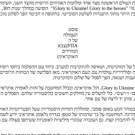
 האוקראינית בשנים 1917-1921, ועל רקע מלחמת העולם הראשונה מצד אחד ומלחמת האזרחים הרוסי
אוקרא
ן היתר מתוך התנגדות לשלטון הסובייטי. בתקופה זו הביטוי הפך לסלוגן מ
פוסט
תעמולה
של ה
УПА(צבא
המורדים
האוקראיני)
עות חדשה כשהפך לסמל של דמוקרטיה, ושאיפה להתקרבות למערב. ביחד עם ההסלמה ביח
 וסולידריות עולמית עם העם האוקראיני. מאז הפלישה של הכוחות הרוסיים
זענות ושנאה, הפך לסמל של שלום ודמוקרטיה.
עבור פוסט-סובייטים רבים, ובמיוחד המבוגרים מביניהם, סמלים כמו הביטוי Glory to Ukraine, 
ם״ ו״רעים״, בלי להעלים עין מחלקים חשובים בהיסטוריה שלהם. הסמלים הא
 ומתן יד לרצח של עם אחר.
בטוהר הגזע באופן פומבי, ומהללות דמויות היסטוריות שעל הפטריוטיות הא
מדינה. המחשבה על כך שדמותו של סטפן בנדרה (לאומן אוקראיני ידוע לשמצה