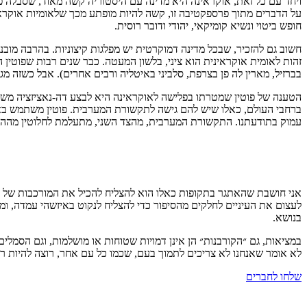
ויחד עם כל זאת, אוקראינה היא מדינה עם היסטוריה קשה מאוד, שסבלה פל
על הדברים מתוך פרספקטיבה זו, קשה להיות מופתע מכך שלאומיות אוקראינ
חופש ביטוי ונשיא קומיקאי, יהודי ודובר רוסית.
חשוב גם להזכיר, שבכל מדינה דמוקרטית יש מפלגות קיצוניות. בהרבה מוב
זהות לאומית אוקראינית הוא ציני, בלשון המעטה. כבר שנים רבות שפוטין 
בברזיל, מארין לה פן בצרפת, סלביני באיטליה ורבים אחרים). אבל כשזה מ
הטענה של פוטין שמטרתו בפלישה לאוקראינה היא לבצע דה-נאציזציה משכנ
ברחבי העולם, כאלו שיש להם גישה לתקשורת המערבית. פוטין משתמש באסו
עמוק בתודעתנו. התקשורת המערבית, מהצד השני, מתעלמת לחלוטין מההקש
אני חושבת שהאתגר בתקופות כאלו הוא להצליח להכיל את המורכבות של האי
לעצום את העיניים לחלקים מהסיפור כדי להצליח לנקוט באיזשהי עמדה, ומ
בנושא.
במציאות, גם ״הקורבנות״ הן אינן דמויות שטוחות או מושלמות, וגם הסמל
לא אומר שאנחנו לא צריכים לתמוך בעם, שכמו כל עם אחר, רוצה להיות ריב
שלחו לחברים