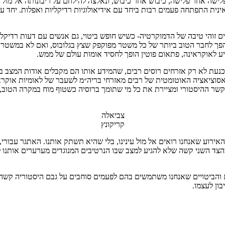
ישה אחר פלישה, כיבוש אחר כיבוש, ונאלצה להילחם על ריבונותה אל מול 
ית התפתחה פעמים רבות ביחד עם אידיאולוגיות רדיקליות ואפלות. יחד עם
נים זוהי טיבה של הדמוקרטיה- כשיש חופש ביטוי, גם אנשים עם דעות רדיקל
הפך לחבר הטוב ביותר של כל משטר מפוקפק שצץ בגלובוס, ואם לא במשטר, א
גיע לאוקראינה, פתאום פוטין הופך לחסיד אומות עולם של ממש.
עת לא רק אזרחים רוסים רבים, שהמידע אותו הם מקבלים אודות המצב באו
ציאציה האוטומטית של רבים מאזרחי בריה״מ לשעבר של לאומיות אוקראיני
ר ההיסטורי ומציירת את כל מי שתומך ברוסיה כשטוף מוח במקרה הטוב, 
צביאלה
קריקונץ
רוע שאנחנו רואים אל מול עינינו, בלי שהיא תשתק אותנו. האתגר עבורי,
הצד השני קשה שלא להגיע למצב שבו הנרטיבים המנוגדים מערערים אותנו לח
ים והביטויים שאנחנו משתמשים בהם לפעמים סוחבים על גבם היסטוריה קשה.
ון לעצמו.