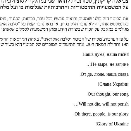
על המשמעויות ההיסטוריות והתרבותיות שגלומות בו ועל מלח
את הביטוי הזה כולנו שומעים ורואים עכשיו בכל עבר, בכרזות, הפגנות, פו
בקונטקסט אחר, זה לא עובר חלק בגרון. אז בואו נדבר קצת על "סלבה אוקר
מגולמים במאבק על הכוח שביצירת הידע ומתן המשמעות לסמלים שאנחנו
ה19 ותחילת המאה ה20. אחד התיעודים המוכרים של הביטוי הוא בשיר שכתב המשורר טראסה שבצ׳נקו בשנת 1860:
Наша дума, наша пісня
Не вмре, не загине…
От де, люде, наша слава,
Слава України!
Our thought, our song
Will not die, will not perish…
Oh there, people, is our glory,
Glory of Ukraine!