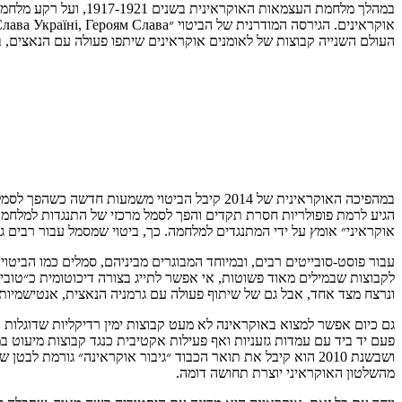
במהלך מלחמת העצמאות
העולם השנייה קבוצות של לאומנים אוקראינים שיתפו פעולה עם הנאצים, בי
במהפיכה האוקראינית של 2014 קיבל הביטוי משמ
הגיע לרמת פופולריות חסרת תקדים והפך לסמל מרכזי של התנגדות למלחמה
אוקראיני״ אומץ על ידי המתנגדים למלחמה. כך, ביטוי שמסמל עבור רבים ג
לקבוצות שבמילים מאוד פשוטות, אי אפשר לתייג בצורה דיכוטומית כ״טובי
ונרצח מצד אחד, אבל גם של שיתוף פעולה עם גרמניה הנאצית, אנטישמיות,
גם כיום אפשר למצוא באוקראינה לא מעט קבוצות ימין רדיקליות שדוגלות 
פעם יד ביד עם עמדות גזעניות ואף פעילות אקטיבית כנגד קבוצות מיעוט ב
מהשלטון האוקראיני יוצרת תחושה דומה.