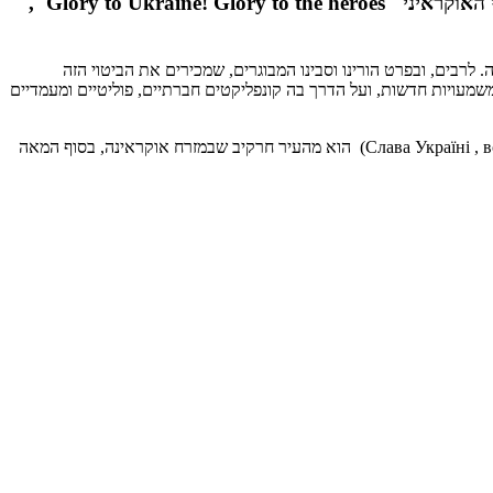
צביאלה קריקונץ, סטודנטית לתואר שני במחלקה לסוציולוגיה ולאנתרופולוגיה באוניברסיטת בן-גוריון, כותבת על המוטו הלאומי האוקראיני "Glory to Ukraine! Glory to the heroes",
 לרבים, ובפרט הורינו וסבינו המבוגרים, שמכירים את הביטוי הזה
משמעויות חדשות, ועל הדרך בה קונפליקטים חברתיים, פוליטיים ומעמדיים
על פי הערכות, מקורו של הביטוי ״סלבה אוקראיני", באחת הגירסאות הראשונות שלו ( Слава Україні , всій землі слава Glory to Ukraine, glory all around the earth) הוא מהעיר חרקיב שבמזרח אוקראינה, בסוף המאה