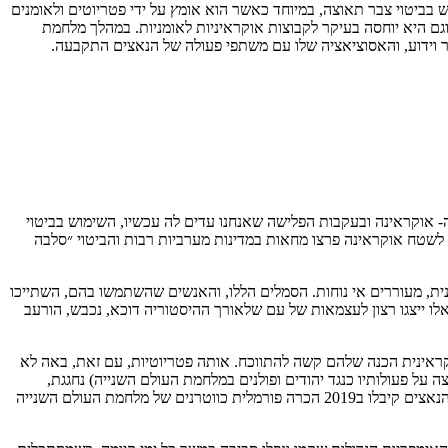
ת מהצד השני, השימוש בביטוי צבר תאוצה, במיוחד כאשר הוא אומץ על ידי פטריוטים ולאומנים
ינים. הגירסה המודרנית של הביטוי ״Слава Україні, Героям Слава!״ "Glory to Ukraine! Glory to the heroes!" הופיעה במהלך שנות ה30, וגם היא יוחסה בעיקר לקבוצות אוקראיניות לאומניות. במהלך מלחמת
וכר וידוע, והאסוציאציה שלו עם משתפי פעולה של הנאצים התקבעה.
סי רוסיה- אוקראינה ובעקבות הפלישה שאנחנו עדים לה עכשיו, השימוש בביטוי
 לשטח אוקראינה פרצו מחאות במדינות מערביות רבות והביטוי ״סלבה
דגל אוקראינה ובכלל המחשבה על זהות לאומית אוקראינית, מעוררים אי נוחות. הסמלים הללו, והאנשים שהשתמשו בהם, השתייכו
לו ייצגו רצון לעצמאות של עם שלאורך ההיסטוריה דוכא, נכבש, הורעב
וקראינית הכנה שלהם קשה להתווכח. אותה פטריוטיות, עם זאת, באה לא
 על פעולותיו כנגד יהודים ופולנים במלחמת העולם השנייה) נחגגת,
ושבשנת 2010 הוא קיבל את תואר הכבוד ״גיבור אוקראינה״ גורמת לבטן שלי להתכווץ קצת. גם העובדה שבוגרי מיליציות לאומניות ששיתפו פעולה עם הנאצים קיבלו ב2019 הכרה פורמלית כווטרנים של מלחמת העולם השנייה