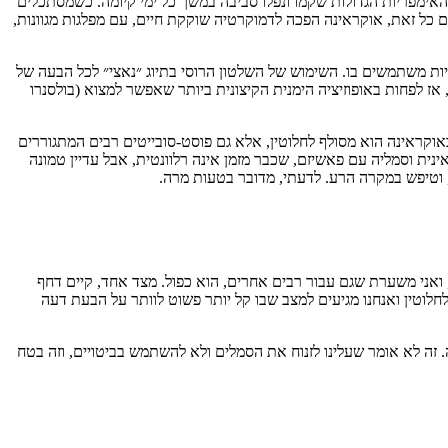
האימפריות הגדולות שקמו ונפלו סביבה במשך כל ימי קיומה. כשמסתכלים
 כל זאת, אוקראינה הפכה לדמוקרטיה שוקקת חיים, עם מפלגות מגוונות,
יות משתמשים בו. השימוש של השלטון הרוסי בתיוג ״נאצי״ לכל הבעה של
ז לפחות באופוזיציה הימנית הקיצונית ביותר שאפשר למצוא (בולסנרו
קראינה הוא מסולף לחלוטין, אלא גם פוסט-סובייטים רבים המתגוררים
ת וסמליה עם פאשיזם, שכבר מזמן אינה רלוונטית, אבל עדיין טמונה
וטיפש במקרה הרע. לדעתי, מדובר בטעות מרה.
 ואני משערת שגם עבור רבים אחרים, הוא כפול. מצד אחד, קיים דחף
לוטין ואנחנו מגיעים למצב שבו קל יותר פשוט לוותר על הבעת דעה
 זה לא אומר שעלינו לזנוח את הסמלים ולא להשתמש בביטויים, וזה בטח