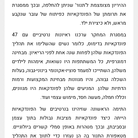
ההיריון מצומצמת ל'תנור' שניתן להחלפה, ובכך ממסגרת
את תרומתן של הפונדקאיות כפיתוח של עובר שנקבע
מראש, ולא כיצירת ילד.
במסגרת המחקר ערכנו ראיונות נרטיביים עם 47
פונדקאיות בדימוס, כלומר נשים שהשלימו את תהליך
הפונדקאות שלהן לפחות שנה אחת לפני הריאיון. מבחינה
דמוגרפית, כל המשתתפות היו נשואות, אימהות לילדים
משלהן, השתייכו למעמד סוציו-אקונומי בינוני-גבוה, בעלות
השכלה גבוהה, והיו מגוונות מבחינת המקצועות ורמות
הדתיות שלהן. המניעים שלהן לפונדקאות היו מגוונים,
וכללו חמלה, מעשה חסד, מימוש עצמי ועוד.
התימה הראשונה שזיהינו בנרטיבים של הפונדקאיות
הייתה כיצד פונדקאיות מציבות גבולות בתוך עצמן
ובסביבתן, ובכך מטהרות באופן סמלי קשרים ביולוגיים.
מטאפורת התנור בה הן נעזרו כדי לתווך את התהליך