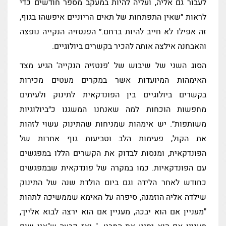
לעבור גם אליה, ועליה להיות במעקב מספר חודשים כדי
לראות ״שאין התפתחות של תאים הריוניים איפשהו בגוף,
זה אפילו לא חייב להיות ברחם.״ הפנטזיה הנקייה נופצה
והאבחנה אילצה אותה להכיר בקשרים ביולוגיים.
הסוג השני של שיבוש של 'פנטזיה הנקייה' הגיע מצד
האימהות המיועדות אשר במקרים מעטים מכירות
בקשרים ביולוגיים בין הפונדקאית לתינוק ולעיתים
מחפשות הוכחות למה שאנחנו המשגנו כ״ביולוגיות
משותפות״. יש אימהות שמניחות שהתינוק עשוי לזהות
את הקול, פעימות הלב וטביעות גוף אחרות של
הפונדקאית, ומנסות לבדוק את הקשרים הללו במפגשים
עם הפונדקאיות. כמו במקרה של פונדקאית שבמפגשים
כחודש לאחר הלידה וגם ביום הולדת שנה של התינוק
שילדה אליה הוזמנה, סיפרה על האימא שממשיכה לתהות
"מעניין אם הוא יבכה, מעניין אם הוא ירצה לבוא אלייך,