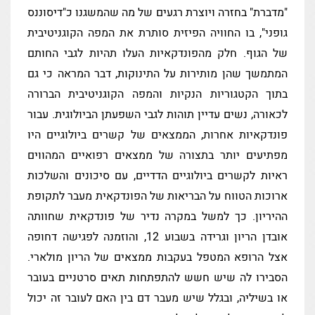
"מדברת" בחזרה ויוצרת רגעים של מה שהמשגנו כ"דיסוננס
גופני", בו החוויה הפיזית סותרת את המפה הקוגניטיבית
של הגוף. חלק מהפונדקאיות העלו תהיות לגבי החותם
המתמשך שהן מותירות על התינוקות, דבר המראה כי גם
בתוך הקטגוריות הנקיות והמפה הקוגניטיבית הברורה
לכאורה, נשים עדיין תוהות לגבי השפעתן הביולוגית. עבור
פונדקאיות אחרות, הממצאים של קשרים ביולוגיים היו
מפתיעים יותר בתצורה של ממצאים רפואיים המהווים
ראיות לקשרים ביולוגיים הדדיים, עם סיכונים והשלכות
ארוכות הטווח על הבריאות של הפונדקאית מעבר לתקופת
ההיריון. כך למשל במקרה נדיר של פונדקאית שחוותה
אובדן הריון וגרידה בשבוע 12, והוזמנה לפגישה דחופה
אצל הרופא המטפל בעקבות ממצאים של הריון מולארי.
הסבירו לה שיש חשש להתפתחות תאים סרטניים בעובר
או בשיליה, ובגלל שיש מעבר דם בין האם לעובר זה יכול