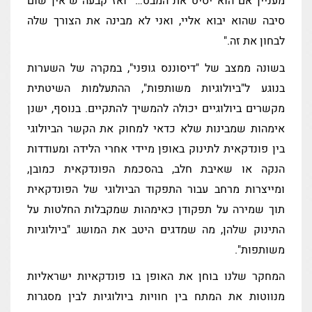
מעניין אם הוא יסיט את המבט…" ואז קבעה ש"אין שום
סיבה שהוא יבוא אליי, ואני לא מבינה את הצורך שלה
לבחון את זה."
בשונה ממצב של "דיסוננס גופני", במקרה של השערות
בנוגע ל"ביולוגיות משותפות", ההתעלמות השיטתית
מקשרים ביולוגיים יכולה להמשיך להתקיים. בנוסף, ישנן
אימהות שמבינות שלא כדאי למחוק את הקשר הביולוגי
בין פונדקאית לתינוק באופן מיידי אחרי הלידה ומעודדות
הנקה או שאיבת חלב, בהסכמת הפונדקאית כמובן,
ומייצרות מרחב עבור התפקוד הביולוגי של הפונדקאית
תוך שמירה על תפקודן כאימהות שמקבלות החלטות על
התינוק שלהן, מה שמדגים היטב את המושג "ביולוגיות
משותפות".
המחקר שלנו בוחן את האופן בו פונדקאיות ישראליות
מנווטות את המתח בין חוויות ביולוגיות לבין מסגרות