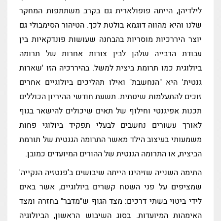
לילדיהן, הייתה פופולארית גם בקרב משתתפות המחקר
שלנו והיא מהווה דוגמא בולטת לכך. הטיהור הסימבולי גם
יוצר היררכיות מוסריות בהבחנה שעושות פונדקאיות בין
עבודת הרבייה שלהן לבין צורות אחרות של תרומה
ביולוגית כמו תרומת ביצית למשל. בהיררכיה הזו 'שארות
גנטית' היא "הנחשבת" ואילו תהליכים ביולוגיים אחרים
זוכים להתעלמות שיטתית. תשעת חודשי ההיריון הכוללים
תכנות אפיגנטי וחילוף של תאים שיכולים להישאר בגוף
לאורך עשורים נחשבים לבעלי תפקיד ביולוגי פחות
משמעותי בעיצוב הילד מאשר התרומה הגנטית של תורמת
הביצית, או התרומה הגנטית של ההורים המיועדים כמובן.
התימה השנייה שזיהינו הייתה שיבושים ב'פנטזיה הנקייה'
שמציפים על פני השטח קשרים ביולוגיים, אשר באים
לידי ביטוי בשתי דרכים: מצד הגוף ש"מדבר" בחזרה ומצד
האימהות המיועדות. בסוג השיבוש הראשון, הביולוגיה