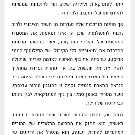
יותר לפונדקאית ולילדיה שלה, ועד להוכחות ממשיות
להיווצרותו של חותם ביולוגי הדדי.
אך חוויות מורכבות אלה נעדרות מן השיח הציבורי ולרוב
זוכות להתעלמות, שכן הן אינן תואמות את המסגרת
המושגית של תהליכי פונדקאות, אשר בגישתה הרווחת
מהדהדת את "תיאוריית כלי הקיבול" של הפילוסוף היווני
אריסטו, שהציגה את גוף האישה כאדמה פורייה שיכולה
להזין את מה שנשתל בה, אך נותרת נפרדת מתהליך
העיצוב של האדם. האנתרופולוגית מרי דאגלס הייתה ככל
הנראה מתארת פנטזיה נקייה זו כמנגנון טיהור עוצמתי,
אשר מפריד באופן סמלי בין גוף הפונדקאית לבין זהותו
הביולוגית של הילד.
במובן זה, מנגנון הטיהור משרת שתי מטרות מרכזיות;
ראשית, הוא מחזק את התביעה הבלעדית של ההורים
המיועדים להורות, ושנית, הוא מנטרל את הדיונים על