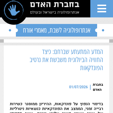
">
Skip to conten
אנתרופולוגיה לשבת
,
מאמרי אורח
המדע המתעתע שברחם: כיצד
שי
החוויה הביולוגית משבשת את נרטיב
הפונדקאות
ות
בחברת
גים
01/07/2026
האדם
רים
בדימוי הנפוץ על פונדקאות, ההיריון ממוסגר כשירות
רבייה זמני, הממצב את הפונדקאיות כנשאיות ניטרליות