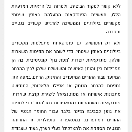
ללא קשר למקור הביצית. ולמרות כל הראיות המדעיות
הללו, תעשיית הפונדקאות מתעלמת באופן שיטתי
מקשרים ביולוגיים וממשיכה להדגיש קשרים גנטיים
והפרדה.
ולא רק התעשיה. גם פונדקאיות מתעלמות מקשרים
ביולוגיים באופן שיטתי. כדי לשמר את תפיסות השארות
שלהן, פונדקאיות יוצרות 'מפת גוף' קוגניטיבית, בה הן
מפרידות בין זהותן האישית והשושלת שלהן לבין המרחב
המיועד עבור ההורים המיועדים והתינוק. הרחם, במפה הזו,
נתפסת כמרחב מנותק או אפילו מלאכותי, המופשט
מתכונות אישיות או מפוטנציאל ליצירת קרבת שארות.
פונדקאיות משתמשות במטאפורות כמו 'תנור' כדי לתפוס
את גופן כסביבה מזינה בלבד עבור החומר הגנטי של
ההורים המיועדים. במטאפורה פופולרית זו התרומה
הגנטית מספקת את ה'מצרכים' בעלי הערך, בעוד שעבודת