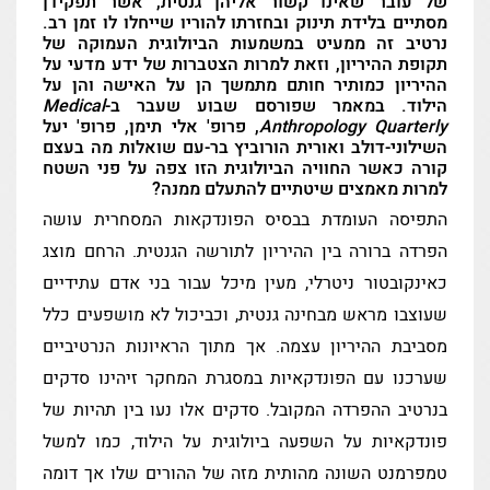
של עובר שאינו קשור אליהן גנטית, אשר תפקידן
בים
מסתיים בלידת תינוק ובחזרתו להוריו שייחלו לו זמן רב.
נרטיב זה ממעיט במשמעות הביולוגית העמוקה של
תקופת ההיריון, וזאת למרות הצטברות של ידע מדעי על
ההיריון כמותיר חותם מתמשך הן על האישה והן על
רים
הילוד. במאמר שפורסם שבוע שעבר ב-
Medical
Anthropology Quarterly
, פרופ' אלי תימן, פרופ' יעל
השילוני-דולב ואורית הורוביץ בר-עם שואלות מה בעצם
יות
קורה כאשר החוויה הביולוגית הזו צפה על פני השטח
למרות מאמצים שיטתיים להתעלם ממנה?
שה
התפיסה העומדת בבסיס הפונדקאות המסחרית עושה
הפרדה ברורה בין ההיריון לתורשה הגנטית. הרחם מוצג
כאינקובטור ניטרלי, מעין מיכל עבור בני אדם עתידיים
שעוצבו מראש מבחינה גנטית, וכביכול לא מושפעים כלל
מסביבת ההיריון עצמה. אך מתוך הראיונות הנרטיביים
שערכנו עם הפונדקאיות במסגרת המחקר זיהינו סדקים
בנרטיב ההפרדה המקובל. סדקים אלו נעו בין תהיות של
פונדקאיות על השפעה ביולוגית על הילוד, כמו למשל
טמפרמנט השונה מהותית מזה של ההורים שלו אך דומה