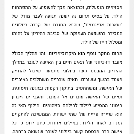
מסוימים מופעלים, וכתוצאה מכך להשפיע על התפתחות
הילד. על בסיס תחום זה ישנה תנועה לעבר מודל של
"שארות אפיגנטית", שהיא מסגרת של קרבה ביולוגית
המכירה בהשפעה העמוקה של סביבת ההיריון על זהותו
ומסלול חייו של הילד.
תחום מחקר נוסף הוא מיקרוכימריזם. זהו תהליך הכולל
מעבר דו-כיווני של תאים חיים בין האישה לעובר במהלך
ההיריון, המבסס קשר ביולוגי מתמשך שיכול להחזיק
מעמד במשך עשורים. תאים עובריים משתלבים באיברים
של האישה, ומשתתפים בתיקון רקמות ובהגנה חיסונית.
תאים של האישה עוברים אל העובר, ומעבירים זיכרון
חיסוני המסייע ליילוד להילחם בזיהומים. חילוף תאי זה
הוא שזירה פיזית של שתי ישויות, הממשיכה להתקיים
זמן רב לאחר הלידה. במילים אחרות, כיום ידוע כי כל
אישה הרה מבססת קשר ביולוגי לעובר שנשאה ברחמה,