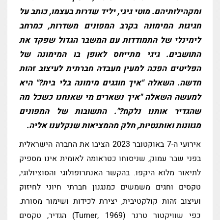
בים
ומקהילותיהם. מוטי גיגי, יליד שדרות בעצמו, כותב על
חגיגות המימונה בקרב המפונים משדרות, כמרחב
לימינלי של התמודדות עם המשבר הגדול שפקד את
רים
התושבים. גיגי מתייחס לאופן בו המימונה של
הפליטים הפכה למעין מעבדה חברתית לעיצוב זהות
יות
חדשה. השאלה "איך חוגגים מימונה בלי בית?" היא
שה
למעשה השאלה "איך נשארים מי שאנחנו כשכל מה
שהגדיר אותנו נלקח?". התשובות של המפונים
מגוונות ואותנטיות, חלק מהמציאות שנקלענו אליה.
אירועי ה-7 באוקטובר 2023 הציבו את החברה הישראלית
בפני שבר עמוק, שניסוחו כטראומה לאומית אינו מספיק
לתיאור מלוא היקפו. בהקשר האנתרופולוגי והסוציולוגי,
טקסים וחגים משמשים כמנגנון חברתי חיוני לחיזוק
ועיצוב זהות קולקטיבית, יצירת לכידות ושימור מסורת.
כפי שוויקטור טרנר (Turner, 1969) הגדיר, טקסים