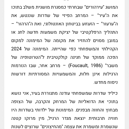
המושג "עירהורים" שבחרתי כמסגרת מושגית משלב בתוכו
את ה"עיר" – המרחב הפיזי של שדרות שננטש, את
ה"ערעור" – הזעזוע בביטחון האונטולוגי, ואת ה"הרהור" –
התהליך הרפלקטיבי של יציקת משמעות חדשה לחג או
במובן מסוים להחזיר את מקומה של המימונה למקום
הקהילתי והמשפחתי כפי שהייתה. המימונה של 2024
הפכה ממוקד של חגיגה קולקטיבית ל"הטרוטופיה של
משבר" (Foucault, 1986) – מרחב אחר, שבו הנורמות
הרגילות אינן חלות, והמשמעויות המסורתיות דורשות
ניסוח מחדש.
כיליד שדרות שמשפחתי עודנה מתגוררת בעיר, אני נושא
בתוכי את הדואליות של המרחק והקרבה, של הצופה
מבחוץ והחווה מבפנים. המימונות של ילדותי בשדרות היו
חוויה תרבותית יוצאת מגדר הרגיל, מין מרוקו קטנה
שנשמרת ומשמרת את עצמה "מהחיצונים" שרוצים לשנות