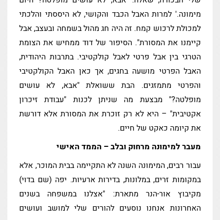
שלי הבכורה, שאלה: 'אבא, לא עושים מופלטה? היום
מימונה.' למרות האבל הכבד והקושי, לא היססתי והלכתי
למכולת לרכוש קמח. זה היה חג מהול בשמחה ובעצב, אבל
קיימנו את המסורת". הסיפור של דוד ממחיש את הצומת
הטרגי בין אבל פרטי לאבל קולקטיבי. בתרבות היהודית,
האבל הפרטי מושעה בחגים, אך כאן האבל הקולקטיבי
והפרטי מתמזגים. הבת ששואלת "אבא, לא עושים
מופלטה?" מבצעת מה שניתן לכנות "עבודת זיכרון
אקטיבית" – היא לא רק זוכרת את המסורת אלא דורשת
את קיומה כאקט של חיים.
מעבר למימונה מרחוק ובלב – הממד האישי
עבור רבים, המימונה השנה לא התקיימה בבית המוכר, אלא
במקומות זרים, במלונות, בדירות ארעיות. יפה (שם בדוי)
מקיבוץ אור-הנר מתארת: "אצלנו במשפחה בשנים
האחרונות אנחנו נוסעים להורים שלי למושב ועושים