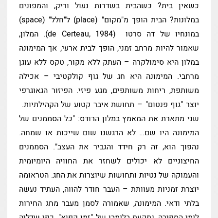
כשאין בית? כשהבית בשדרות נעול וריק, והמפונים
במלונות? הבית הופך מ"מקום" (place) ל"חלל" (space)
במונחיו של דה סרטו (de Certeau, 1984). המלון,
שאמור להיות מרחב זמני, הופך לבית ארעי, אך המימונה
במלון היא סימולקרה – העתק ללא מקור, טקס ללא עוגן
מרחבי. המימונה היא חג של גוף קולקטיבי – אכילה
משותפת, ריחות משותפים, מגע פיזי. הפיזור הגאוגרפי
יוצר "גוף פנטום" – תחושת איבר קטוע של הקהילתיות.
שני מתארת את המאמץ במלון הרודס: "כל הסממנים של
המימונה היו שם… לא הרגשנו שום שייכות או שמחה.
נהפוך הוא, זה רק חידד והגביר את העצב". הסממנים
החיצוניים לא יכולים לשחזר את החוויה היומיומית
והעמוקה של נטיות ותחושות שיוצרות את החג. הטראומה
יוצרת זמניות מעוותת – העבר חודר להווה, העתיד נעשה
בלתי ודאי. המימונה, שאמורה לסמן מעבר מחג החירות
לימי הספירה, נתקעת בלימבו של "זמן קפוא". כפי שדליה