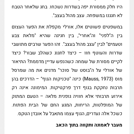
היו חלק ממסורת יפה בשדרות נשכחו. בחג שלאחר הטבח
לא חגגנו במשפחה. עצב מהול בעצב".
במשפטים פשוטים אלו, אורלי מקפלת את הפער העצום
בין ה"לפני" וה"אחרי", בין חגיגה שהיא "מלאת צבע
וטעמים" לבין "עצב מהול בעצב". זהו הפער שרבים מתושבי
שדרות והעוטף חוו – כיצד לחגוג כשהלב שבור? כיצד
לקיים מסורת של שמחה כשהנפש עדיין מדממת? התיאור
של אורלי על ה"בוסט של סוכר" מדגים את מה שמרסל
מוס (Mauss, 1973) כינה "טכניקות הגוף" – הדרכים בהן
תרבות נחקקת בגוף דרך פרקטיקות. המימונה אינה רק
אירוע תרבותי אלא חוויה גופנית מלאה – הטעם המתוק
של המופלטות, הריחות, המגע החם של הבית הפתוח.
כשכל אלה נעדרים, הגוף עצמו מתאבל על אובדן הטקס.
מעבר לאמונה ותקווה בתוך הכאב