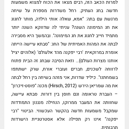
למרות הכאב הזה, רבים מצאו את הכוח למצוא משמעות
חדשה בחג העתיק. רחל משדרות מספרת על שיחה
מרגשת עם בתה: "אמא, שאלה אותי הילדה, מותר לחגוג
את חג המימונה השנה? עניתי לה שדווקא השנה יותר
מתמיד חייב לחגוג את חג המימונה". ובהמשך היא מסבירה
לבתה את המהות האמיתית של החג: "סבתא עיישה הייתה
אומרת במרוקאית 'רבי יפקנה מהד אלעולם' (אלוהים יציל
אותנו מצרות העולם)… וזאת הסיבה שבחג זה הבית פתוח
לרווחה לשכנים, חברים ועוברי אורח, שרק ישתתפו
בשמחתנו". כיליד שדרות, אני מזהה בשיחה בין רחל לבתה
את מה שמריאן הירש (Hirsch, 2012) מכנה "פוסט-זיכרון"
– העברת טראומה וגם חוסן בין דורות. סבתא עיישה,
שחוותה את המעבר ממרוקו, הנחילה מנגנון התמודדות
שמקבל משמעות חדשה בהקשר העכשווי. הביטוי "רבי
יפקנה" אינו רק תפילה אלא אסטרטגיית הישרדות
תרבותית.