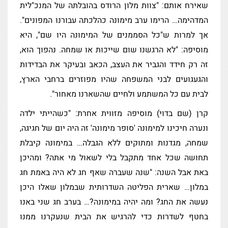
שאירח אותם: "צוות מלון הרודס בהובלתה של המנכ"לית
המדהימה… הרימו ערב מימונה כהלכתה עבורנו המפונים".
אך למרות ש"כל הסממנים של המימונה היו שם", היא
מוסיפה: "לא הרגשנו שום שייכות או שמחה. נהפוך הוא,
זה רק חידד והגביר את העצב, הכאב ובעיקר את הבדידות
והגעגועים לבני המשפחה שהיו מפוזרים ברחבי הארץ,
לבית עם כל המשתמע ולחיים שהשארנו מאחור".
קרן (שם בדוי) מוסיפה מזווית אחרת: "כשהייתי ילדה
ונערה חיכינו למימונה 'סופר מימונה' זה היה יום של חגיגה,
שמחה, מגדנות ומתוקים ללא הגבלה… במימונה קיבלת
תחושה שכל אחד מתקבל בלי לשאול מי אתה? ומהיכן
באת אבל השנה: "שנה שעברה שאף חג לא היה באמת חג
במלון… שארית הפליטה השדרותית שבמלון שאלו היכן
נעשה את החג? ומה יהיה במימונה?… בערב חג שני באנו
בחטף לשדרות כדי להרגיש את הבית שנעקרנו ממנו