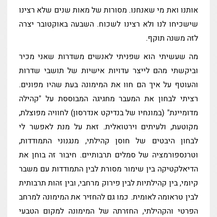
אותנו ואת מי שאנחנו. מסורות של מאות שנים שלא רצינו
שישכיחו לנו ולא רצינו לשכוח. השבעה באוקטובר יצרה
לזה משנה תוקף.
מה שעשיתי הוא שפניתי לאנשים משדרות שאני מכיר
וביקשתי מהם לייצר עדויות אישיות של תושבי שדרות
והעוטף על איך הם חוו את המימונה בעת שהיו מפונים.
רציתי לבחון את המעבר מחגיגה המבוססת על "קהילה
מדומיינת" (במונחיו של בנדיקט אנדרסון) לחוויה מפוצלת,
מקוטעת, ולעיתים וירטואלית. זאת על מנת לאפשר לי
לבחון היבטים של חוסן קהילתי, מנגנוני התמודדות,
וטרנספורמציה של סמלים תרבותיים. חיבור זה בוחן את
הדיאלקטיקה בין שימור מסורת לבין התמודדות עם משבר
קיומי, בין קהילתיות לבין פירוק מרחבי, ובין זהות תרבותית
לבין טראומה לאומית. כמו גם להחזיר את המימונה למרחב
הפרטי והקהילתי, החזרתה של המימונה למקום הטבעי