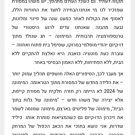
תקווה לעתיד. גם כשכל העולם מתהפך, יש משהו במסורת
שמזכיר לנו מי אנחנו.הבחירה לתעד את החוויות הללו,
לאסוף את הקולות לאחר כמעט שנה של פינוי ומלונות,
נבעה מהבנה שאנחנו עדים לרגע היסטורי של
טרנספורמציה תרבותית. המימונה – חג שנולד מתוך
דו-קיום יהודי-מוסלמי במרוקו, שסימל בית פתוח ואחווה –
עוברת כעת מוטציה כואבת. היא נאלצת להתקיים ללא
הבית, ללא הפתיחות, ללא האמון הבסיסי באחר.
אך מעבר לכך, הסיפורים האלה חושפים תהליך עמוק יותר
– את הלידה מחדש של המסורת מתוך הטראומה. המימונה
של 2024 לא הייתה רק חזרה חלקית על מסורת קיימת,
אלא יצירה של משהו חדש – "מימונה של גלות בתוך
הבית", מימונה של פליטים בארצם, מימונה שמנסה לשמר
את זיכרון הדו-קיום גם כשהמציאות סותרת אותו. כיליד
שדרות, אני נושא בתוכי את הכאב הכפול של המרחק