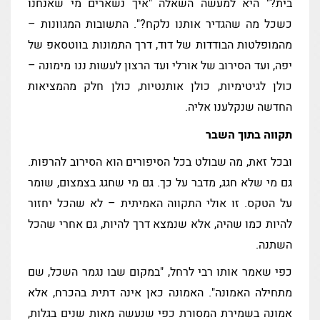
בית?" היא למעשה השאלה "איך נשארים מי שאנחנו
כשכל מה שהגדיר אותנו נלקח?". התשובות המגוונות –
מהמופלטות הבודדות של דוד, דרך התמונות בווטסאפ של
יפה, ועד הסירוב של אורלי ועד הרצון לעשות ננו מימונה –
כולן לגיטימיות, כולן אותנטיות, כולן חלק מהמציאות
החדשה שנקלענו אליה.
תקווה בתוך השבר
ובכל זאת, מה שבולט בכל הסיפורים הוא הסירוב להרפות.
גם מי שלא חגג, מדבר על כך. גם מי שחגג בצמצום, שומר
על הטקס. זו אולי התקווה האמיתית – לא שהכל יחזור
להיות כמו שהיה, אלא שנמצא דרך להיות, גם אחרי שהכל
השתנה.
כפי שאמר אותו רבי לרחל, "במקום שבו נגמר השכל, שם
מתחילה האמונה". האמונה כאן אינה דתית בהכרח, אלא
אמונה בשמירת המסורת כפי שנעשה מאות שנים בגלות,