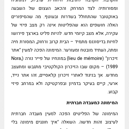
והקרבה. הקרבה לתרבות היהודית ערבית, למנהגיה
ומסורותיה לצד המרחק והכאב העצום של השבעה
באוקטובר שהתחולל בשדרות ובעוטף. מה שהסיפורים
האלה חושפים הוא שהפליטות אינה רק מצב פיזי של
עקירה, אלא מצב קיומי חדש. להיות פליט בארצך פירושו
לחיות בדיסוננס מתמיד – הבית קרוב ורחוק, המסורת חיה
ומתה, העתיד מובטח ומעורער. המימונה הפכה למעין "אתר
זיכרון" (lieu de mémoire) במונחיו של פייר נורה (Nora,
1989) – מקום שבו הזיכרון הקולקטיבי מתגבש ומתעצב
מחדש. אך בניגוד לאתרי זיכרון קלאסיים, זהו אתר נייד,
ארעי, קיים בעיקר בדמיון ובפרקטיקה ולא במרחב פיזי
קבוע.
המימונה כמעבדה חברתית
המימונה של הפליטים הפכה למעין מעבדה חברתית
לעיצוב זהות חדשה. השאלה "איך חוגגים מימונה בלי