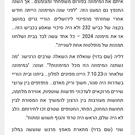
איתם את המימונה בפורום משפחתי ומצומצם… אך השנה
התנפץ גם המעט הזה: "לפני שנה המימונה הייתה חודש
אחרי שחזרתי מהפינוי לירושלים. הוריי גרים במושב
בקצה של כביש 232 ולא היה סיכוי שאסע בכביש הזה…
אז את מימונה 2024 – כל אחד עשה לבד בבית ושלחנו
תמונות של מופלטות אחת לשנייה”.
דליה (שם בדוי) שואלת את השאלה שרבים הרגישו: "מה
נשתנה המימונה הזו מכל המימונות?". ועונה: "במימונה
שלאחר ה-7.10.23 היינו מפונים למלון… ביתנו ובית הוריי
בשדרות היה סגור, חשוך וריק מאדם… מזפזפים בין ערוצי
שירים מרוקאים לעדכוני חדשות שוטפות, אווירת מלחמה,
תחושות מעורבות בין הרצון להמשיך את המסורת לבין
תחושת המחנק, הפחד, החטופים שטרם זכו לחירותם. הלב
לא היה שלם, הראש היה טרוד והגוף תשוש ומתוח".
שני (שם בדוי) מתארת מאמץ מרגש שנעשה במלון