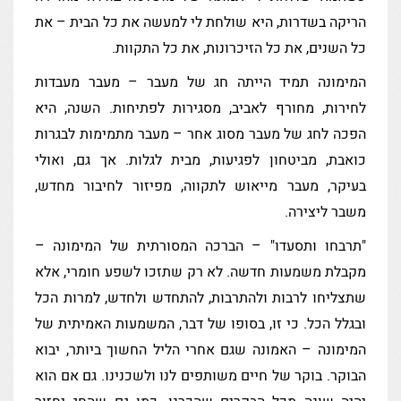
הריקה בשדרות, היא שולחת לי למעשה את כל הבית – את
כל השנים, את כל הזיכרונות, את כל התקוות.
המימונה תמיד הייתה חג של מעבר – מעבר מעבדות
לחירות, מחורף לאביב, מסגירות לפתיחות. השנה, היא
הפכה לחג של מעבר מסוג אחר – מעבר מתמימות לבגרות
כואבת, מביטחון לפגיעות, מבית לגלות. אך גם, ואולי
בעיקר, מעבר מייאוש לתקווה, מפיזור לחיבור מחדש,
משבר ליצירה.
"תרבחו ותסעדו" – הברכה המסורתית של המימונה –
מקבלת משמעות חדשה. לא רק שתזכו לשפע חומרי, אלא
שתצליחו לרבות ולהתרבות, להתחדש ולחדש, למרות הכל
ובגלל הכל. כי זו, בסופו של דבר, המשמעות האמיתית של
המימונה – האמונה שגם אחרי הליל החשוך ביותר, יבוא
הבוקר. בוקר של חיים משותפים לנו ולשכנינו. גם אם הוא