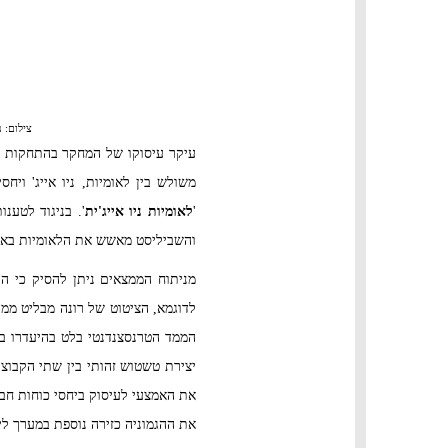
צילום: 
עיקר עיסוקו של המחקר בהתחקות א
משולש בין לאומיות, ניו אייג' וי
'
לאומיות ניו אייג'ית
'. בניגוד לטענ
והשביליסט מאשש את הלאומיות באמצע
מניתוח הממצאים ניתן להסיק כי הרב
לדוגמא, הציטוט של רונה מבליט מ
הממד הטרנסצנדנטי בלט בהיעדרו ב
יצירת טשטוש זהותי בין שתי הקבוצו
את האמצעי לעיסוק ביחסי כוחות חבר
את ההגמוניה כזירה נוספת במערך ליצ