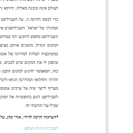
לעולם אינה מובנת מאליה, ודווקא ני
כדי לבסס דחיקה זו, על השביליסט ל
המהותי של ישראל. השביליסטים אינ
השביליסט מחפש לתקוע יתד במרחב ס
במוטיבציה לעלות למדרגה של אוטו
שיסמן לו את המקום שיש לכבוש. מ
כזה, המאפשר להגיע למקום הקטן כמ
והדתי ותחלואי המודרנה הניאו-ליב
מעדיף לייצר שיח על ערכים אוטופי
לשביליסט לנוע בחופשיות אל המקום
שביל-על תודעתי זה.
*הערכתי הרבה לדודי, אורי כהן, על
לעבודה התיזה המלא