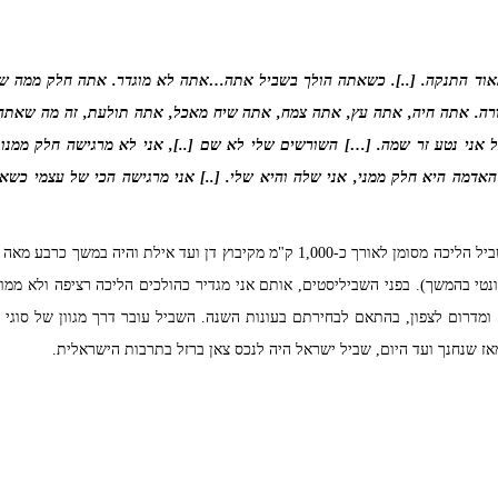
מאוד התנקה. [..]. כשאתה הולך בשביל אתה…אתה לא מוגדר. אתה חלק ממה ש
ה. אתה חיה, אתה עץ, אתה צמח, אתה שיח מאכל, אתה תולעת, זה מה שאתה
אני נטע זר שמה. […] השורשים שלי לא שם [..], אני לא מרגישה חלק ממנו ב
האדמה היא חלק ממני, אני שלה והיא שלי. [..] אני מרגישה הכי של עצמי כשא
שביל ישראל, שנחנך ב-1995, הוא שביל הליכה מסומן לאורך כ-1,000 ק"מ מקיבוץ דן וע
וונטי בהמשך). בפני השביליסטים, אותם אני מגדיר כהולכים הליכה רציפה ולא מ
ם ומדרום לצפון, בהתאם לבחירתם בעונות השנה. השביל עובר דרך מגוון של סוגי נ
מאז שנחנך ועד היום, שביל ישראל היה לנכס צאן ברזל בתרבות הישראלית.