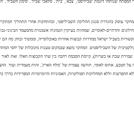
המפתח שנותחו דוגמת 'שביליסט', 'צבא', 'בית', 'מלאכי שביל', 'סימון השביל', '
חקר עוסק בהגדרת סגנון ההליכה השביליסטי, ובהתחקות אחרי התהליך המתקיים 
ילונים והדתיים-לאומיים, שמהוות בעיקרן הגמוניה אשכנזית מהמעמד הבינוני-ג
 שהפרקטיקות הקשורות בשביל ישראל ממדרות קבוצות אחרות באוכלוסייה, וממשיך ובוחן מה ה
ולקטיבית של השביליסטים. המחקר מוצא שבמקום טענות מקובלות של יחסי המתח וה
ם, שמירת שבת או כשרות), קיימת הסכמה רחבה בין שתי הקבוצות האלו. זאת לאור
 על הטבע, אתוס לאומי, תודעה עצמית של 'מלח הארץ', זהות מעמדית ועוד. הה
הפרעות וללא המחלוקות הפוליטיות, האמוניות והיומיומיות המפרידות בדרך כלל 