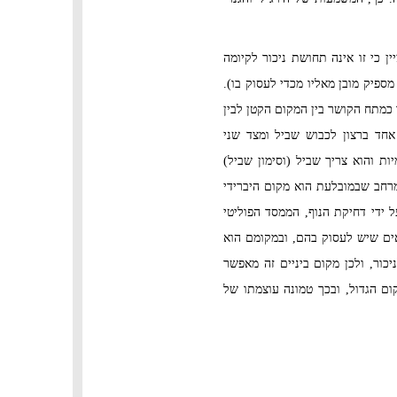
ן כי זו אינה תחושת ניכור לקיומה
פיק מובן מאליו מכדי לעסוק בו).
כמתח הקושר בין המקום הקטן לבין
', ואחרים, 1991). מקום ביניים זה נעוץ מצד אחד ברצון לכבוש שביל ומצד שני
 והוא צריך שביל (וסימון שביל)
רחב שבמובלעת הוא מקום היברידי
 ידי דחיקת הנוף, הממסד הפוליטי
אים שיש לעסוק בהם, ובמקומם הוא
כור, ולכן מקום ביניים זה מאפשר
ום הגדול, ובכך טמונה עוצמתו של