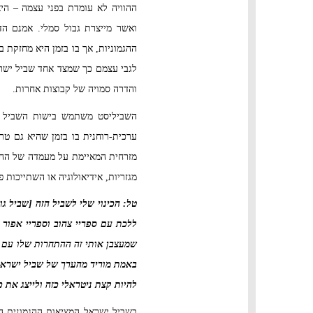
ההוויה לא עומדת בפני עצמה – הי
ואשר מייצרת גבול סמלי. אמנם ה
ההגמוניות, אך בו בזמן היא מחזקת 
לגבי עצמם כך שמצד אחד שביל ישרא
והדרה סמויה של קבוצות אחרות.
השביליסט משתמש בישות השביל כא
ערכית-רוחנית בו בזמן שהיא גם טרי
מזרחית המאיימת על מעמדה של ההגמ
מגזריות, אידיאולוגיה או השתייכות 
טל: הכינוי שלי לשביל הזה [שביל ג
ללכת עם ספריי צהוב וספריי אפור
שמעצבן אותי זה ההתחרות שלו עם ש
באמת מוריד מהערך של שביל ישראל,
להיות קצת ניטראלי כזה ולייצג את כו
בשביל ישראל המציאות ההגמונית ה