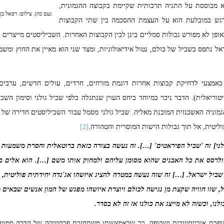
א מבוססת על התניה תרבותית שקיימת בקבוצה ההגמונית,
נעם כהן. צילום: רפאל ב
דגש במובלעת הוא על העצמת ההסכמה בין שתי הקבוצות
באופן לא מפורש גבולות סמליים בינן לבין הקבוצות האחרות. השביליסטים מייצרים
ל נתפס כשביל של כולם, נטול אידיאולוגיות, ומצד שני הוא מאיין את החוץ ומש
מצעי לדחיקת קבוצות אחרות דוגמת מזרחים, חרדים, עולים חדשים, ערבים 
טוריאלית). הדבר ניכר במיוחד ביחס העוין שנתגלה כלפי שביל גולני וסימון הש
וניה האשכנזית המובנת מאליה. שביל גולני מסמל עבור השביליסטים חדירה של ה
פוליטית, אל תוך גבולות הישות המוסרית והטהורה.
[2]
ולני] זה 'שביל הפיראטים' […]. זה נעשה בצורה כזאת ברוטאלית וחסרת משמעות 
 ולרסס את כל האבנים שהוא מסומן עליהם ולמחוק אותו משם […]. הוא אלים בע
ביל ישראל. […] זה שזה נעשה במטרה להציג איזשהו אג'נדה יחידתית פוליטית, ל
 שזו חוויה שקצת מן נגישה לכולם ויוצרת איזשהו מפגש של המון אנשים שבאים מ
לנו, וכשזה לא מייצג את כולנו אז זה לא בסדר.
ופכת אובייקטיבית ושקופה, כך שבאמצעותו משתחזרת פרקטיקה של הדרה סמויה. 