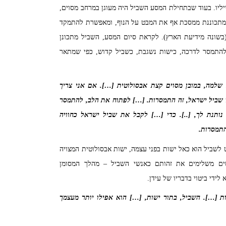
יליו. בעוד שבתחילת המסע השביל היה מעוגן במרחב מסוים,
 המתכוננת ממסכת אף את המבט על הנוף, ומאפשרת להתמקד
בשונה מידיעת הארץ). לקראת סיום המסע, השביל מתכונן
להתמסר לדרכה, כישות נשגבת, כשביל קדוש, כפי שמתאר
 שלמה, במובן מסוים קצת אבסולוטית […]. אם אני צריך
ל שביל ישראל, זה התמסרות. […] לפתוח את הלב, להתמסר
ותנת לך, [..]. כדי […] לקבל את שביל ישראל כחוויה
התמסרות.
לשביל הוא כאל ישות בפני עצמה, ישות אבסולוטית המצויה
ים משלימים את זהותם כאנשי השביל – מהלך המסומן
ידי ביטוי בדבריו של עידן.
ת […]. השביל, בתור ישות, […] הוא אפילו יותר מעצמך