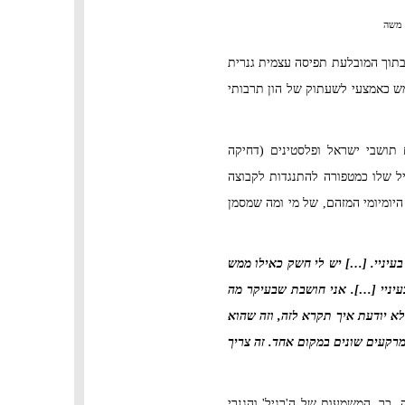
ן משה
 בתוך המובלעת תפיסה עצמית גנרית
מש כאמצעי לשעתוק של הון תרבותי
תושבי ישראל ופלסטינים (דחיקה
ביל שלו כמטפורה להתנגדות לקבוצה
יומיומי המזהם, של מי ומה שמסמן
בעיניי. […] יש לי חשק כאילו ממש
יניי […]. אני חושבת שבעיקר מה
א יודעת איך תקרא לזה, וזה שהוא
רקעים שונים במקום אחד. זה צריך
כך, המשמעות של ה'רגיל' והגנרי