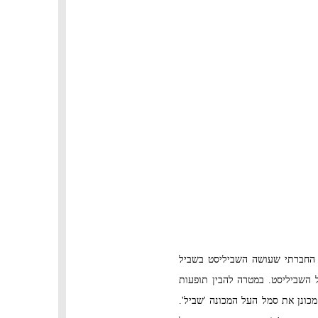
 היא להגדיר מהו השימוש החברתי שעושה השביליסט בשביל
 השביליסט. במטרה להבין תופעות
ת המארג ביניהם אשר מכונן את סמל העל המכונה 'שביל'.