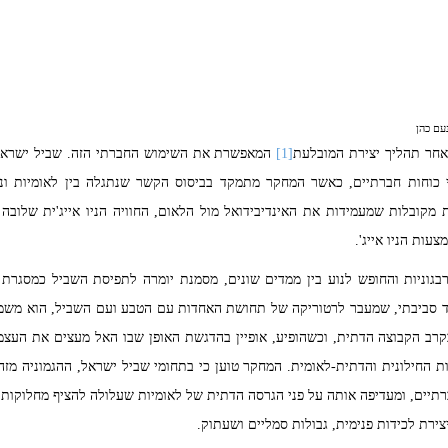
נעם כהן
חר תהליך יצירת המובלעת
[1]
המאפשרת את השימוש החברתי הזה. שביל ישרא
חסי כוחות חברתיים, כאשר המחקר מתמקד בביסוס הקשר שנתגלה בין לאומיות ונ
ות מקובלות שמעמידות את האינדיבידואל מול הלאום, החוויה הניו אייג'ית שלובה 
ות הניו אייג'.
גוניות והחופש לנוע בין ממדים שונים, מסמנת יומרה לתפיסת השביל כמסגרת ניו
מד סביבתי, שמעבר לרטוריקה של תחושת האחדות עם הטבע ועם השביל, הוא מש
קרב הקבוצה הדתית, וכשהופיע, אופיין בהדגשת האופן שבו האל מעצים את העצ
ת החילונית והדתית-לאומית. המחקר טוען כי בתחומי שביל ישראל, ההגמוניה מזהה
תיים, ומעדיפה אותה על פני הגרסה הדתית של לאומיות שעלולה להציף מחלוקות. 
ירת לכידות פנימית, גבולות סמליים ושעתוק.