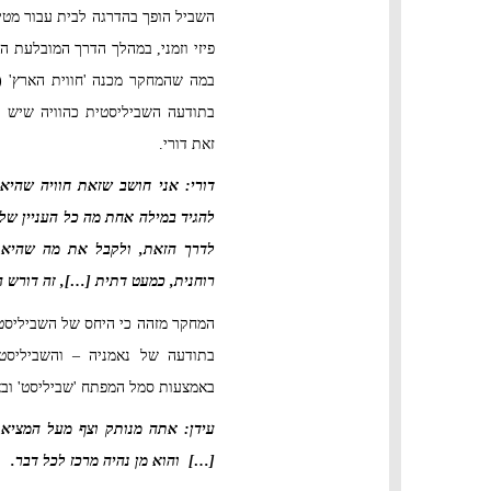
השביל הופך בהדרגה לבית עבור מטי
פיזי וזמני, במהלך הדרך המובלעת
במה שהמחקר מכנה 'חווית הארץ' (
בתודעה השביליסטית כהוויה שיש 
זאת דורי.
דורי: אני חושב שזאת חוויה שהיא
להגיד במילה אחת מה כל העניין ש
לדרך הזאת, ולקבל את מה שהיא נ
רוחנית, כמעט דתית […], זה דורש 
המחקר מזהה כי היחס של השביליסט 
בתודעה של נאמניה – והשביליסט
באמצעות סמל המפתח 'שביליסט' ובא ל
עידן: אתה מנותק וצף מעל המציאו
[…] והוא מן נהיה מרכז לכל דבר.