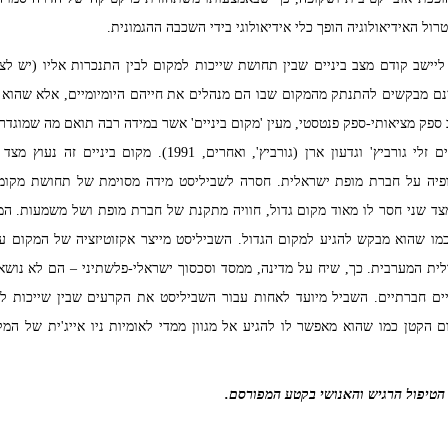
טרול האידיאולוגיה הופך כלי אידיאולוגי בידי השכבה ההגמונית.
יישב קודם מצב ביניים שבין תחושת שייכות למקום לבין התנכרות אליו (יש לציי
ם מבקשים להתנתק מהמקום שבו הם מנהלים את חייהם היומיומיים, אלא שהוא מס
פק מציאותי-ספק פנטסטי, מעין 'מקום ביניים' אשר במידה רבה תואם מה שמוגדר 
המקום הגדול, מושגים אותם מציעים זלי גורביץ' וגדעון ארן (גורביץ
פיה על חברת מופת ישראלית. חסרה לשביליסט מידה מסוימת של תחושת מקומיות
צד שני חסר לו מאוד מקום גדול, חוויה מתקנת של חברת מופת ושל משמעות. המ
ו שהוא מבקש להגיע למקום הגדול. השביליסט מייצר אקזוטיזציה של המקום על
רלית המערבית. כך, שיח על מדינה, ממסד וסכסוך ישראלי-פלשתיני – הם לא נוש
ים חברתיים. השביל מיועד לאחות עבור השביליסט את הקרעים שבין שייכות לני
 הקטן כמו שהוא מאפשר לו להגיע אל מגוון ממדי לאומיות ניו אייג'ית של המק
 הטיפול הרגיש והאנושי בקטע המפורסם.